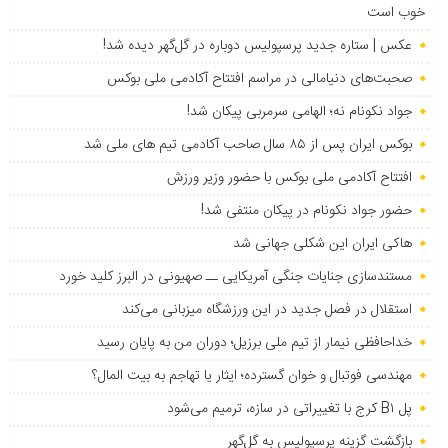
خوب است
عکس | ستاره جدید پرسپولیس دوباره در گل‌گهر دیده شد!
صحبت‌های دنیامالی در مراسم افتتاح آکادمی ملی بوکس
جواد نکونام نه؛ الهامی سرمربی پیکان شد!
بوکس ایران پس از ۸۵ سال صاحب آکادمی تیم های ملی شد
افتتاح آکادمی ملی بوکس با حضور وزیر ورزش
حضور جواد نکونام در پیکان منتفی شد!
هاکی ایران این شکلی جهانی شد
مستندسازی جنایات جنگی آمریکایی ــ صهیونی در البرز کلید خورد
استقلال در فصل جدید در این ورزشگاه میزبانی می‌کند
خداحافظی نیمار از تیم ملی برزیل؛ دوران من به پایان رسید
مهندسی فوتبال و خوان گسترده؛ ایثار یا تهاجم به بیت المال؟
پل B۱ کرج با تغییراتی در سازه، ترمیم می‌شود
بازگشت گزینه پرسپولیس به ‌گل‌گهر