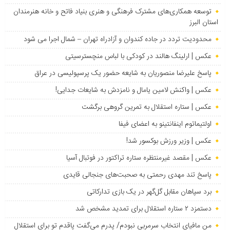
توسعه همکاری‌های مشترک فرهنگی و هنری بنیاد فاتح و خانه هنرمندان
استان البرز
محدودیت تردد در جاده کندوان و آزادراه تهران – شمال اجرا می شود
عکس | ارلینگ هالند در کودکی با لباس منچسترسیتی
پاسخ علیرضا منصوریان به شایعه حضور یک پرسپولیسی در عراق
عکس | واکنش لامین یامال و نامزدش به شایعات جدایی!
عکس | ستاره استقلال به تمرین گروهی برگشت
اولتیماتوم اینفانتینو به اعضای فیفا
عکس | وزیر ورزش بوکسور شد!
عکس | مقصد غیرمنتظره ستاره تراکتور در فوتبال آسیا
پاسخ تند مهدی رحمتی به صحبت‌های جنجالی قایدی
برد سپاهان مقابل گل‌گهر در یک بازی تدارکاتی
دستمزد ۲ ستاره استقلال برای تمدید مشخص شد
من مافیای انتخاب سرمربی نبودم/ پدرم می‌گفت پاقدم تو برای استقلال