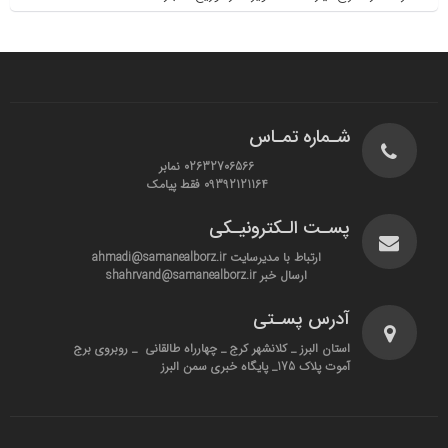
شـماره تمـاس
02632706566 نمابر
09392121164 فقط پیامک
پسـت الـکترونیـکی
ارتباط با مدیرسایت ahmadi@samanealborz.ir
ارسال خبر shahrvand@samanealborz.ir
آدرس پسـتی
استان البرز _ کلانشهر کرج _ چهارراه طالقانی _ روبروی برج
آموت پلاک 175_ پایگاه خبری سمن البرز