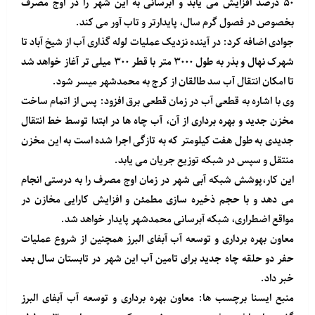
۵۰ درصد افزایش می یابد و آبرسانی به این شهر را در اوج مصرف
بخصوص در فصول گرم سال، پایدارتر و تاب آور می کند.
جوادی اضافه کرد: در آینده نزدیک عملیات لوله گذاری آب از شیخ آباد تا
شهرک نهال و بذر به طول ۳۰۰۰ متر با قطر ۳۰۰ میلی تر آغاز خواهد شد
تا امکان انتقال آب سد طالقان از کرج به محمدشهر میسر شود.
وی با اشاره به قطعی آب در زمان قطعی برق افزود: پس از اتمام ساخت
مخزن جدید و بهره برداری از آن، آب چاه ها در ابتدا توسط خط انتقال
جدیدی به طول هفت کیلومتر که به تازگی اجرا شده است به این مخزن
منتقل و سپس در شبکه توزیع جریان می یابد.
این کار،پوشش شبکه آبی شهر در زمان اوج مصرف را به درستی انجام
می دهد و با حجم ذخیره سازی مطمئن و افزایش کارایی مخازن در
مواقع اضطراری، شبکه آبرسانی محمدشهر پایدار خواهد شد.
معاون بهره برداری و توسعه آب آبفای البرز همچنین از شروع عملیات
حفر دو حلقه چاه جدید برای تامین آب این شهر در تابستان سال بعد
خبر داد.
منبع
ایسنا
برچسب ها: معاون بهره برداری و توسعه آب آبفای البرز