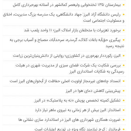
بیمارستان ۱۳۵ تختخوابی ولیعصر کمالشهر در آستانه بهره‌برداری کامل
رئیس دانشگاه آزاد البرز: جهاد دانشگاهی، یک مدرسه بزرگ مدیریت، اخلاق
و مسئولیت اجتماعی است
برخورد تعزیرات با متخلفان بازار املاک البرز؛ ۱۱ واحد پلمب شد
پیگیری حق‌آبه باغات کلاک، گرمدره، سرحدآباد، مصباح و آسیاب برجی به
نتیجه رسید
البرز، رکورددار بهره‌وری در کشاورزی؛ روایتی از دانش‌بنیان‌ترین زراعت
بررسی شکایت یک شرکت فضای سبزی از مدیریت شهری در هیئت
رسیدگی به شکایات استانداری البرز
انسداد چاه‌های غیرمجاز اولویت اصلی حفاظت از آبخوان‌های البرز است
پیش‌بینی کاهش دمای هوا در البرز
تشکیل کمیته تخصص پویش «نه به پلاستیک» در البرز
استاندار: البرز بیش از هر زمانی به نیروی ماهر نیاز دارد
ضرورت همکاری شهرداری های البرز در استاندارد سازی نشانی ها
فرماندار : کرج نیازمند نگاه ویژه در توزیع اعتبارات است