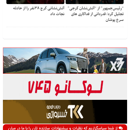
“رئیس‌جمهور” از “آتش‌نشان کرجی”
آتش‌نشانی کرج ۳۸نفر را از حادثه
تجلیل کرد/ قدردانی از فداکاری‌ های
نجات داد
سرخ پوشان
از شما سپاسگزاریم که نظرات و پیشنهادات سازنده تان را با ما در میان