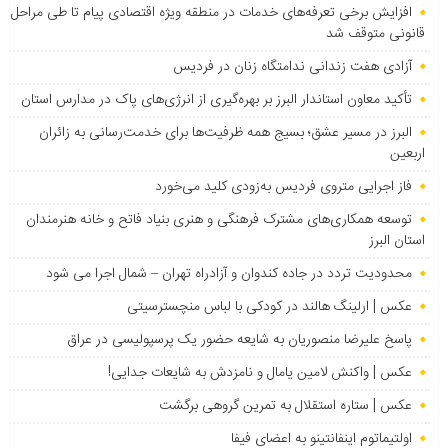
افزایش برخی تعرفه‌های خدمات در منطقه ویژه اقتصادی پیام تا طی مراحل
قانونی متوقف شد
آزادی هفت زندانی ندامتگاه زنان در فردیس
تأکید معاون استاندار البرز بر بهره‌گیری از انرژی‌های پاک در مدارس استان
البرز در مسیر عشق؛ بسیج همه ظرفیت‌ها برای خدمت‌رسانی به زائران
اربعین
فاز اجرایی متروی فردیس به‌زودی کلید می‌خورد
توسعه همکاری‌های مشترک فرهنگی و هنری بنیاد فاتح و خانه هنرمندان
استان البرز
محدودیت تردد در جاده کندوان و آزادراه تهران – شمال اجرا می شود
عکس | ارلینگ هالند در کودکی با لباس منچسترسیتی
پاسخ علیرضا منصوریان به شایعه حضور یک پرسپولیسی در عراق
عکس | واکنش لامین یامال و نامزدش به شایعات جدایی!
عکس | ستاره استقلال به تمرین گروهی برگشت
اولتیماتوم اینفانتینو به اعضای فیفا