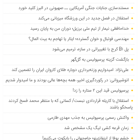
مستندسازی جنایات جنگی آمریکایی ــ صهیونی در البرز کلید خورد
استقلال در فصل جدید در این ورزشگاه میزبانی می‌کند
خداحافظی نیمار از تیم ملی برزیل؛ دوران من به پایان رسید
مهندسی فوتبال و خوان گسترده؛ ایثار یا تهاجم به بیت المال؟
پل B۱ کرج با تغییراتی در سازه، ترمیم می‌شود
بازگشت گزینه پرسپولیس به ‌گل‌گهر
علی‌نژاد: امیدواریم وزنه‌برداری دوباره طلای کاروان ایران را تضمین کند
انوشیروانی: در رکوردگیری اخیر، همه بچه‌ها عالی بودند و ما امیدوار شدیم
پرسپولیس قید این ۲ ستاره را زد!
استقلال با کاریله قراردادی نبست/ کسانی که با منتظر محمد فسخ کردند
پاسخگو باشند
واکنش رسمی پرسپولیس به جذب مهدی طارمی
زمان قرعه کشی لیگ یک مشخص شد
خشم یوفا از اینفانتینو؛ جام‌جهانی را بایکوت می‌کنیم!