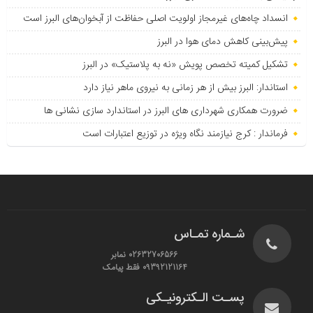
انسداد چاه‌های غیرمجاز اولویت اصلی حفاظت از آبخوان‌های البرز است
پیش‌بینی کاهش دمای هوا در البرز
تشکیل کمیته تخصص پویش «نه به پلاستیک» در البرز
استاندار: البرز بیش از هر زمانی به نیروی ماهر نیاز دارد
ضرورت همکاری شهرداری های البرز در استاندارد سازی نشانی ها
فرماندار : کرج نیازمند نگاه ویژه در توزیع اعتبارات است
شـماره تمـاس
02632706566 نمابر
09392121164 فقط پیامک
پسـت الـکترونیـکی