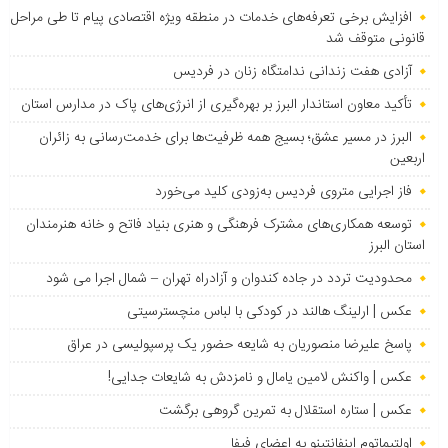
افزایش برخی تعرفه‌های خدمات در منطقه ویژه اقتصادی پیام تا طی مراحل
قانونی متوقف شد
آزادی هفت زندانی ندامتگاه زنان در فردیس
تأکید معاون استاندار البرز بر بهره‌گیری از انرژی‌های پاک در مدارس استان
البرز در مسیر عشق؛ بسیج همه ظرفیت‌ها برای خدمت‌رسانی به زائران
اربعین
فاز اجرایی متروی فردیس به‌زودی کلید می‌خورد
توسعه همکاری‌های مشترک فرهنگی و هنری بنیاد فاتح و خانه هنرمندان
استان البرز
محدودیت تردد در جاده کندوان و آزادراه تهران – شمال اجرا می شود
عکس | ارلینگ هالند در کودکی با لباس منچسترسیتی
پاسخ علیرضا منصوریان به شایعه حضور یک پرسپولیسی در عراق
عکس | واکنش لامین یامال و نامزدش به شایعات جدایی!
عکس | ستاره استقلال به تمرین گروهی برگشت
اولتیماتوم اینفانتینو به اعضای فیفا