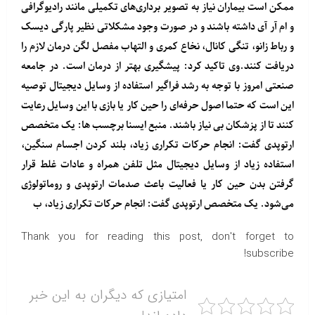
ممکن است بیماران نیاز به تصویر برداری‌های تکمیلی مانند رادیوگرافی
و ام آر آی داشته باشند و در صورت وجود مشکلاتی نظیر پارگی دیسک
و رباط زانو، تنگی کانال، نخاع کمری و التهاب مفصل لگن درمان لازم را
دریافت کنند.وی تاکید کرد: پیشگیری بهتر از درمان است. در جامعه
صنعتی امروز با توجه به رشد فراگیر استفاده از وسایل دیجیتال توصیه
این است که حتما اصول حرفه‌ای را حین کار یا بازی با این وسایل رعایت
کنند تا از پزشکان بی نیاز باشند. منبع
ایسنا
برچسب ها: یک متخصص
ارتوپدی گفت: انجام حرکات تکراری زیاد، بلند کردن اجسام سنگین،
استفاده زیاد از وسایل دیجیتال مثل تلفن همراه و عادات غلط قرار
گرفتن بدن حین کار یا فعالیت باعث صدمات ارتوپدی و روماتولوژی
می‌شود. یک متخصص ارتوپدی گفت: انجام حرکات تکراری زیاد، ب
Thank you for reading this post, don't forget to
subscribe!
امتیازی که دیگران به این خبر