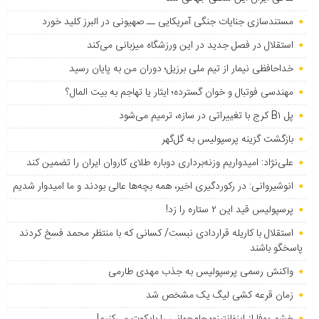
مستندسازی جنایات جنگی آمریکایی ــ صهیونی در البرز کلید خورد
استقلال در فصل جدید در این ورزشگاه میزبانی می‌کند
خداحافظی نیمار از تیم ملی برزیل؛ دوران من به پایان رسید
مهندسی فوتبال و خوان گسترده؛ ایثار یا تهاجم به بیت المال؟
پل B۱ کرج با تغییراتی در سازه، ترمیم می‌شود
بازگشت گزینه پرسپولیس به ‌گل‌گهر
علی‌نژاد: امیدواریم وزنه‌برداری دوباره طلای کاروان ایران را تضمین کند
انوشیروانی: در رکوردگیری اخیر، همه بچه‌ها عالی بودند و ما امیدوار شدیم
پرسپولیس قید این ۲ ستاره را زد!
استقلال با کاریله قراردادی نبست/ کسانی که با منتظر محمد فسخ کردند
پاسخگو باشند
واکنش رسمی پرسپولیس به جذب مهدی طارمی
زمان قرعه کشی لیگ یک مشخص شد
خشم یوفا از اینفانتینو؛ جام‌جهانی را بایکوت می‌کنیم!