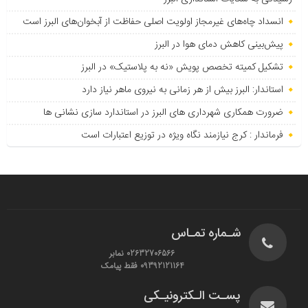
انسداد چاه‌های غیرمجاز اولویت اصلی حفاظت از آبخوان‌های البرز است
پیش‌بینی کاهش دمای هوا در البرز
تشکیل کمیته تخصص پویش «نه به پلاستیک» در البرز
استاندار: البرز بیش از هر زمانی به نیروی ماهر نیاز دارد
ضرورت همکاری شهرداری های البرز در استاندارد سازی نشانی ها
فرماندار : کرج نیازمند نگاه ویژه در توزیع اعتبارات است
شـماره تمـاس
02632706566 نمابر
09392121164 فقط پیامک
پسـت الـکترونیـکی