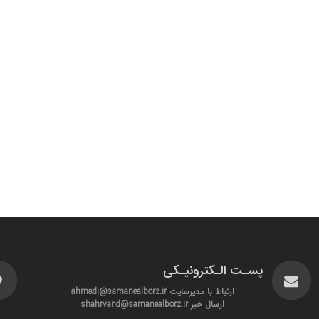
پسـت الـکترونیـکی
ارتباط با مدیرسایت ahmadi@samanealborz.ir
ارسال خبر shahrvand@samanealborz.ir