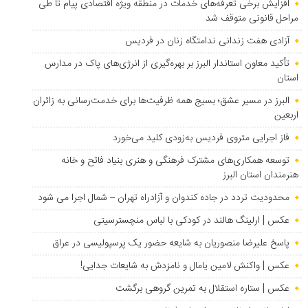
افزایش برخی تعرفه‌های خدمات در منطقه ویژه اقتصادی پیام تا طی
مراحل قانونی متوقف شد
آزادی هفت زندانی ندامتگاه زنان در فردیس
تأکید معاون استاندار البرز بر بهره‌گیری از انرژی‌های پاک در مدارس
استان
البرز در مسیر عشق؛ بسیج همه ظرفیت‌ها برای خدمت‌رسانی به زائران
اربعین
فاز اجرایی متروی فردیس به‌زودی کلید می‌خورد
توسعه همکاری‌های مشترک فرهنگی و هنری بنیاد فاتح و خانه
هنرمندان استان البرز
محدودیت تردد در جاده کندوان و آزادراه تهران – شمال اجرا می شود
عکس | ارلینگ هالند در کودکی با لباس منچسترسیتی
پاسخ علیرضا منصوریان به شایعه حضور یک پرسپولیسی در عراق
عکس | واکنش لامین یامال و نامزدش به شایعات جدایی!
عکس | ستاره استقلال به تمرین گروهی برگشت