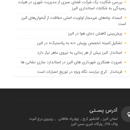
بررسی شکایت یک شرکت فضای سبزی از مدیریت شهری در هیئت
رسیدگی به شکایات استانداری البرز
انسداد چاه‌های غیرمجاز اولویت اصلی حفاظت از آبخوان‌های البرز
است
پیش‌بینی کاهش دمای هوا در البرز
تشکیل کمیته تخصص پویش «نه به پلاستیک» در البرز
استاندار: البرز بیش از هر زمانی به نیروی ماهر نیاز دارد
ضرورت همکاری شهرداری های البرز در استاندارد سازی نشانی ها
فرماندار : کرج نیازمند نگاه ویژه در توزیع اعتبارات است
آدرس پسـتی
استان البرز _ کلانشهر کرج _ چهارراه طالقانی _ روبروی برج آموت
پلاک 175_ پایگاه خبری سمن البرز