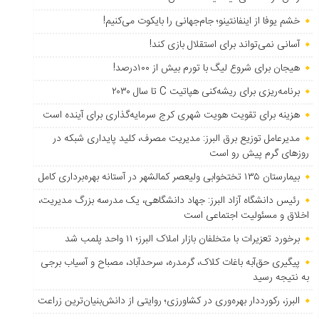
خشم یوفا از اینفانتینو؛ جام‌جهانی را بایکوت می‌کنیم!
آسانی نمی‌تواند برای استقلال بازی کند!
هیجان برای شروع لیگ با تورم بیش از ۱۰۰درصد!
برنامه‌ریزی برای ریشه‌کنی هپاتیت C تا سال ۲۰۳۰
هزینه برای تقویت هویت شهری کرج سرمایه‌گذاری برای آینده است
مدیرعامل توزیع برق البرز: مدیریت مصرف، کلید پایداری شبکه در
روزهای گرم پیش رو است
بیمارستان ۱۳۵ تختخوابی ولیعصر کمالشهر در آستانه بهره‌برداری کامل
رئیس دانشگاه آزاد البرز: جهاد دانشگاهی، یک مدرسه بزرگ مدیریت،
اخلاق و مسئولیت اجتماعی است
برخورد تعزیرات با متخلفان بازار املاک البرز؛ ۱۱ واحد پلمب شد
پیگیری حق‌آبه باغات کلاک، گرمدره، سرحدآباد، مصباح و آسیاب برجی
به نتیجه رسید
البرز، رکورددار بهره‌وری در کشاورزی؛ روایتی از دانش‌بنیان‌ترین زراعت