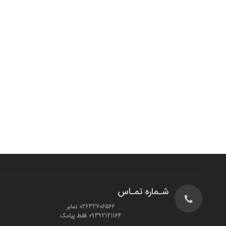
شـماره تمـاس
02632706566 نمابر
09392121164 فقط پیامک