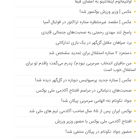
اولتیماتوم اینفانتینو به اعضای فیفا
عکس | وزیر ورزش بوکسور شد!
عکس | مقصد غیرمنتظره ستاره تراکتور در فوتبال آسیا
پاسخ تند مهدی رحمتی به صحبت‌های جنجالی قایدی
برد سپاهان مقابل گل‌گهر در یک بازی تدارکاتی
دستمزد ۲ ستاره استقلال برای تمدید مشخص شد
من مافیای انتخاب سرمربی نبودم/ پدرم می‌گفت پاقدم تو برای
استقلال خوب است
عکس | ستاره جدید پرسپولیس دوباره در گل‌گهر دیده شد!
صحبت‌های دنیامالی در مراسم افتتاح آکادمی ملی بوکس
جواد نکونام نه؛ الهامی سرمربی پیکان شد!
بوکس ایران پس از ۸۵ سال صاحب آکادمی تیم های ملی شد
افتتاح آکادمی ملی بوکس با حضور وزیر ورزش
حضور جواد نکونام در پیکان منتفی شد!