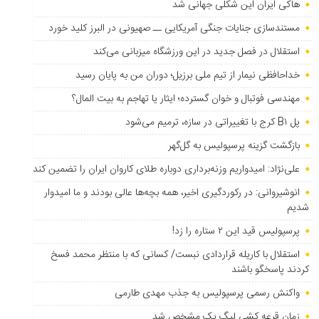
هاکی ایران این شکلی جهانی شد
مستندسازی جنایات جنگی آمریکایی ــ صهیونی در البرز کلید خورد
استقلال در فصل جدید در این ورزشگاه میزبانی می‌کند
خداحافظی نیمار از تیم ملی برزیل؛ دوران من به پایان رسید
مهندسی فوتبال و خوان گسترده؛ ایثار یا تهاجم به بیت المال؟
پل B۱ کرج با تغییراتی در سازه، ترمیم می‌شود
بازگشت گزینه پرسپولیس به ‌گل‌گهر
علی‌نژاد: امیدواریم وزنه‌برداری دوباره طلای کاروان ایران را تضمین کند
انوشیروانی: در رکوردگیری اخیر، همه بچه‌ها عالی بودند و ما امیدوار
شدیم
پرسپولیس قید این ۲ ستاره را زد!
استقلال با کاریله قراردادی نبست/ کسانی که با منتظر محمد فسخ
کردند پاسخگو باشند
واکنش رسمی پرسپولیس به جذب مهدی طارمی
زمان قرعه کشی لیگ یک مشخص شد