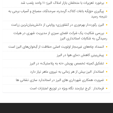
برخورد تعزیرات با متخلفان بازار املاک البرز؛ ۱۱ واحد پلمب شد
پیگیری حق‌آبه باغات کلاک، گرمدره، سرحدآباد، مصباح و آسیاب برجی به
نتیجه رسید
البرز، رکورددار بهره‌وری در کشاورزی؛ روایتی از دانش‌بنیان‌ترین زراعت
بررسی شکایت یک شرکت فضای سبزی از مدیریت شهری در هیئت
رسیدگی به شکایات استانداری البرز
انسداد چاه‌های غیرمجاز اولویت اصلی حفاظت از آبخوان‌های البرز است
پیش‌بینی کاهش دمای هوا در البرز
تشکیل کمیته تخصص پویش «نه به پلاستیک» در البرز
استاندار: البرز بیش از هر زمانی به نیروی ماهر نیاز دارد
ضرورت همکاری شهرداری های البرز در استاندارد سازی نشانی ها
فرماندار : کرج نیازمند نگاه ویژه در توزیع اعتبارات است