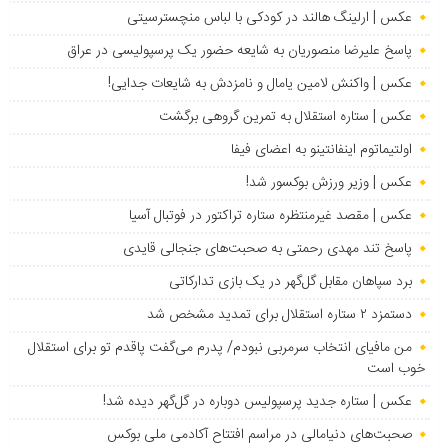
عکس | ارلینگ هالند در کودکی با لباس منچسترسیتی
پاسخ علیرضا منصوریان به شایعه حضور یک پرسپولیسی در عراق
عکس | واکنش لامین یامال و نامزدش به شایعات جدایی!
عکس | ستاره استقلال به تمرین گروهی برگشت
اولتیماتوم اینفانتینو به اعضای فیفا
عکس | وزیر ورزش بوکسور شد!
عکس | مقصد غیرمنتظره ستاره تراکتور در فوتبال آسیا
پاسخ تند مهدی رحمتی به صحبت‌های جنجالی قایدی
برد سپاهان مقابل گل‌گهر در یک بازی تدارکاتی
دستمزد ۲ ستاره استقلال برای تمدید مشخص شد
من مافیای انتخاب سرمربی نبودم/ پدرم می‌گفت پاقدم تو برای استقلال
خوب است
عکس | ستاره جدید پرسپولیس دوباره در گل‌گهر دیده شد!
صحبت‌های دنیامالی در مراسم افتتاح آکادمی ملی بوکس