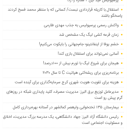
پرسپولیس قید این ۲ ستاره را زد!
استقلال با کاریله قراردادی نبست/ کسانی که با منتظر محمد فسخ کردند
پاسخگو باشند
واکنش رسمی پرسپولیس به جذب مهدی طارمی
زمان قرعه کشی لیگ یک مشخص شد
خشم یوفا از اینفانتینو؛ جام‌جهانی را بایکوت می‌کنیم!
آسانی نمی‌تواند برای استقلال بازی کند!
هیجان برای شروع لیگ با تورم بیش از ۱۰۰درصد!
برنامه‌ریزی برای ریشه‌کنی هپاتیت C تا سال ۲۰۳۰
هزینه برای تقویت هویت شهری کرج سرمایه‌گذاری برای آینده است
مدیرعامل توزیع برق البرز: مدیریت مصرف، کلید پایداری شبکه در روزهای
گرم پیش رو است
بیمارستان ۱۳۵ تختخوابی ولیعصر کمالشهر در آستانه بهره‌برداری کامل
رئیس دانشگاه آزاد البرز: جهاد دانشگاهی، یک مدرسه بزرگ مدیریت، اخلاق
و مسئولیت اجتماعی است