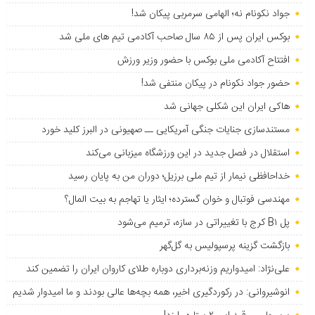
جواد نکونام نه؛ الهامی سرمربی پیکان شد!
بوکس ایران پس از ۸۵ سال صاحب آکادمی تیم های ملی شد
افتتاح آکادمی ملی بوکس با حضور وزیر ورزش
حضور جواد نکونام در پیکان منتفی شد!
هاکی ایران این شکلی جهانی شد
مستندسازی جنایات جنگی آمریکایی ــ صهیونی در البرز کلید خورد
استقلال در فصل جدید در این ورزشگاه میزبانی می‌کند
خداحافظی نیمار از تیم ملی برزیل؛ دوران من به پایان رسید
مهندسی فوتبال و خوان گسترده؛ ایثار یا تهاجم به بیت المال؟
پل B۱ کرج با تغییراتی در سازه، ترمیم می‌شود
بازگشت گزینه پرسپولیس به ‌گل‌گهر
علی‌نژاد: امیدواریم وزنه‌برداری دوباره طلای کاروان ایران را تضمین کند
انوشیروانی: در رکوردگیری اخیر، همه بچه‌ها عالی بودند و ما امیدوار شدیم