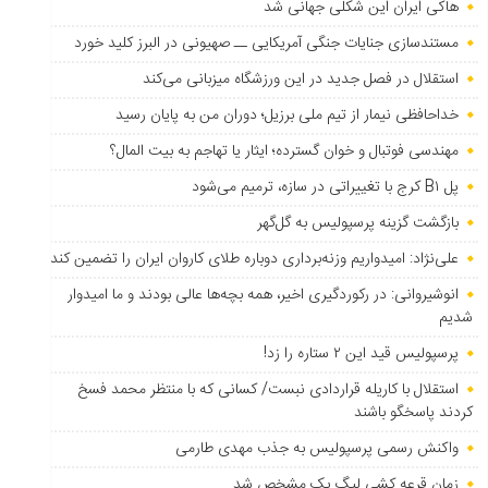
هاکی ایران این شکلی جهانی شد
مستندسازی جنایات جنگی آمریکایی ــ صهیونی در البرز کلید خورد
استقلال در فصل جدید در این ورزشگاه میزبانی می‌کند
خداحافظی نیمار از تیم ملی برزیل؛ دوران من به پایان رسید
مهندسی فوتبال و خوان گسترده؛ ایثار یا تهاجم به بیت المال؟
پل B۱ کرج با تغییراتی در سازه، ترمیم می‌شود
بازگشت گزینه پرسپولیس به ‌گل‌گهر
علی‌نژاد: امیدواریم وزنه‌برداری دوباره طلای کاروان ایران را تضمین کند
انوشیروانی: در رکوردگیری اخیر، همه بچه‌ها عالی بودند و ما امیدوار
شدیم
پرسپولیس قید این ۲ ستاره را زد!
استقلال با کاریله قراردادی نبست/ کسانی که با منتظر محمد فسخ
کردند پاسخگو باشند
واکنش رسمی پرسپولیس به جذب مهدی طارمی
زمان قرعه کشی لیگ یک مشخص شد