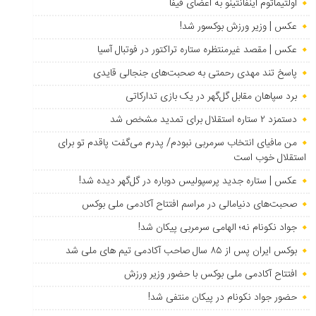
اولتیماتوم اینفانتینو به اعضای فیفا
عکس | وزیر ورزش بوکسور شد!
عکس | مقصد غیرمنتظره ستاره تراکتور در فوتبال آسیا
پاسخ تند مهدی رحمتی به صحبت‌های جنجالی قایدی
برد سپاهان مقابل گل‌گهر در یک بازی تدارکاتی
دستمزد ۲ ستاره استقلال برای تمدید مشخص شد
من مافیای انتخاب سرمربی نبودم/ پدرم می‌گفت پاقدم تو برای
استقلال خوب است
عکس | ستاره جدید پرسپولیس دوباره در گل‌گهر دیده شد!
صحبت‌های دنیامالی در مراسم افتتاح آکادمی ملی بوکس
جواد نکونام نه؛ الهامی سرمربی پیکان شد!
بوکس ایران پس از ۸۵ سال صاحب آکادمی تیم های ملی شد
افتتاح آکادمی ملی بوکس با حضور وزیر ورزش
حضور جواد نکونام در پیکان منتفی شد!