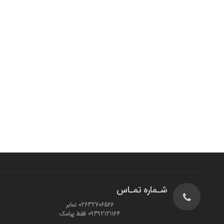
شـماره تمـاس
02632706566 نمابر
09392121164 فقط پیامک