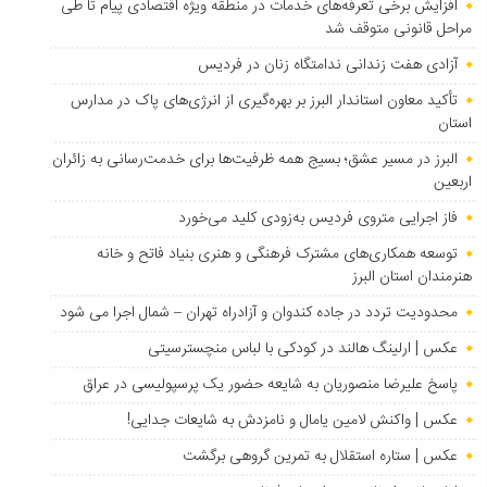
افزایش برخی تعرفه‌های خدمات در منطقه ویژه اقتصادی پیام تا طی
مراحل قانونی متوقف شد
آزادی هفت زندانی ندامتگاه زنان در فردیس
تأکید معاون استاندار البرز بر بهره‌گیری از انرژی‌های پاک در مدارس
استان
البرز در مسیر عشق؛ بسیج همه ظرفیت‌ها برای خدمت‌رسانی به زائران
اربعین
فاز اجرایی متروی فردیس به‌زودی کلید می‌خورد
توسعه همکاری‌های مشترک فرهنگی و هنری بنیاد فاتح و خانه
هنرمندان استان البرز
محدودیت تردد در جاده کندوان و آزادراه تهران – شمال اجرا می شود
عکس | ارلینگ هالند در کودکی با لباس منچسترسیتی
پاسخ علیرضا منصوریان به شایعه حضور یک پرسپولیسی در عراق
عکس | واکنش لامین یامال و نامزدش به شایعات جدایی!
عکس | ستاره استقلال به تمرین گروهی برگشت