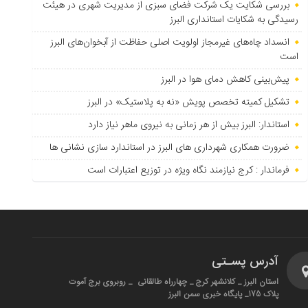
بررسی شکایت یک شرکت فضای سبزی از مدیریت شهری در هیئت
رسیدگی به شکایات استانداری البرز
انسداد چاه‌های غیرمجاز اولویت اصلی حفاظت از آبخوان‌های البرز
است
پیش‌بینی کاهش دمای هوا در البرز
تشکیل کمیته تخصص پویش «نه به پلاستیک» در البرز
استاندار: البرز بیش از هر زمانی به نیروی ماهر نیاز دارد
ضرورت همکاری شهرداری های البرز در استاندارد سازی نشانی ها
فرماندار : کرج نیازمند نگاه ویژه در توزیع اعتبارات است
آدرس پسـتی
استان البرز _ کلانشهر کرج _ چهارراه طالقانی _ روبروی برج آموت
پلاک 175_ پایگاه خبری سمن البرز