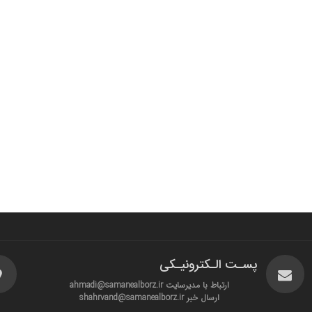
پسـت الـکترونیـکی
ارتباط با مدیرسایت ahmadi@samanealborz.ir
ارسال خبر shahrvand@samanealborz.ir