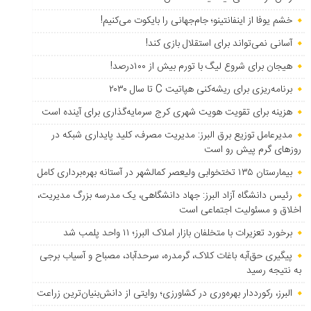
خشم یوفا از اینفانتینو؛ جام‌جهانی را بایکوت می‌کنیم!
آسانی نمی‌تواند برای استقلال بازی کند!
هیجان برای شروع لیگ با تورم بیش از ۱۰۰درصد!
برنامه‌ریزی برای ریشه‌کنی هپاتیت C تا سال ۲۰۳۰
هزینه برای تقویت هویت شهری کرج سرمایه‌گذاری برای آینده است
مدیرعامل توزیع برق البرز: مدیریت مصرف، کلید پایداری شبکه در
روزهای گرم پیش رو است
بیمارستان ۱۳۵ تختخوابی ولیعصر کمالشهر در آستانه بهره‌برداری کامل
رئیس دانشگاه آزاد البرز: جهاد دانشگاهی، یک مدرسه بزرگ مدیریت،
اخلاق و مسئولیت اجتماعی است
برخورد تعزیرات با متخلفان بازار املاک البرز؛ ۱۱ واحد پلمب شد
پیگیری حق‌آبه باغات کلاک، گرمدره، سرحدآباد، مصباح و آسیاب برجی
به نتیجه رسید
البرز، رکورددار بهره‌وری در کشاورزی؛ روایتی از دانش‌بنیان‌ترین زراعت