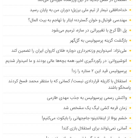
استقلال در فصل جدید در این ورزشگاه میزبانی می‌کند
خداحافظی نیمار از تیم ملی برزیل؛ دوران من به پایان رسید
مهندسی فوتبال و خوان گسترده؛ ایثار یا تهاجم به بیت المال؟
پل B۱ کرج با تغییراتی در سازه، ترمیم می‌شود
بازگشت گزینه پرسپولیس به ‌گل‌گهر
علی‌نژاد: امیدواریم وزنه‌برداری دوباره طلای کاروان ایران را تضمین کند
انوشیروانی: در رکوردگیری اخیر، همه بچه‌ها عالی بودند و ما امیدوار شدیم
پرسپولیس قید این ۲ ستاره را زد!
استقلال با کاریله قراردادی نبست/ کسانی که با منتظر محمد فسخ کردند
پاسخگو باشند
واکنش رسمی پرسپولیس به جذب مهدی طارمی
زمان قرعه کشی لیگ یک مشخص شد
خشم یوفا از اینفانتینو؛ جام‌جهانی را بایکوت می‌کنیم!
آسانی نمی‌تواند برای استقلال بازی کند!