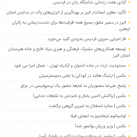
آزادی هفت زندانی ندامتگاه زنان در فردیس
تأکید معاون استاندار البرز بر بهره‌گیری از انرژی‌های پاک در مدارس استان
البرز در مسیر عشق؛ بسیج همه ظرفیت‌ها برای خدمت‌رسانی به زائران
اربعین
فاز اجرایی متروی فردیس به‌زودی کلید می‌خورد
توسعه همکاری‌های مشترک فرهنگی و هنری بنیاد فاتح و خانه هنرمندان
استان البرز
محدودیت تردد در جاده کندوان و آزادراه تهران – شمال اجرا می شود
عکس | ارلینگ هالند در کودکی با لباس منچسترسیتی
پاسخ علیرضا منصوریان به شایعه حضور یک پرسپولیسی در عراق
عکس | واکنش لامین یامال و نامزدش به شایعات جدایی!
عکس | ستاره استقلال به تمرین گروهی برگشت
اولتیماتوم اینفانتینو به اعضای فیفا
عکس | وزیر ورزش بوکسور شد!
عکس | مقصد غیرمنتظره ستاره تراکتور در فوتبال آسیا