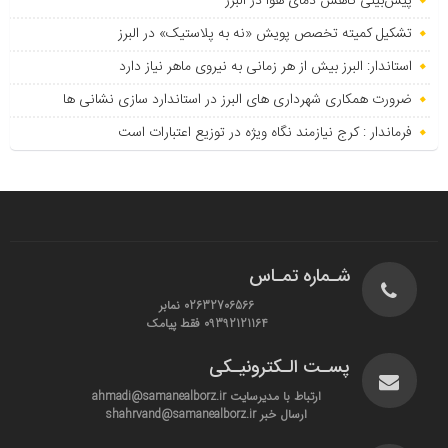
پیش‌بینی کاهش دمای هوا در البرز
تشکیل کمیته تخصص پویش «نه به پلاستیک» در البرز
استاندار: البرز بیش از هر زمانی به نیروی ماهر نیاز دارد
ضرورت همکاری شهرداری های البرز در استاندارد سازی نشانی ها
فرماندار : کرج نیازمند نگاه ویژه در توزیع اعتبارات است
شـماره تمـاس
02632706566 نمابر
09392121164 فقط پیامک
پسـت الـکترونیـکی
ارتباط با مدیرسایت ahmadi@samanealborz.ir
ارسال خبر shahrvand@samanealborz.ir