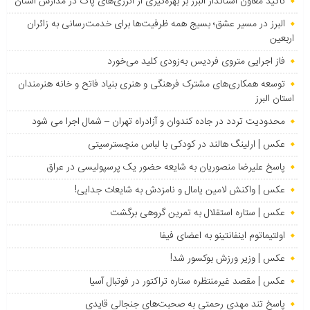
تأکید معاون استاندار البرز بر بهره‌گیری از انرژی‌های پاک در مدارس استان
البرز در مسیر عشق؛ بسیج همه ظرفیت‌ها برای خدمت‌رسانی به زائران
اربعین
فاز اجرایی متروی فردیس به‌زودی کلید می‌خورد
توسعه همکاری‌های مشترک فرهنگی و هنری بنیاد فاتح و خانه هنرمندان
استان البرز
محدودیت تردد در جاده کندوان و آزادراه تهران – شمال اجرا می شود
عکس | ارلینگ هالند در کودکی با لباس منچسترسیتی
پاسخ علیرضا منصوریان به شایعه حضور یک پرسپولیسی در عراق
عکس | واکنش لامین یامال و نامزدش به شایعات جدایی!
عکس | ستاره استقلال به تمرین گروهی برگشت
اولتیماتوم اینفانتینو به اعضای فیفا
عکس | وزیر ورزش بوکسور شد!
عکس | مقصد غیرمنتظره ستاره تراکتور در فوتبال آسیا
پاسخ تند مهدی رحمتی به صحبت‌های جنجالی قایدی