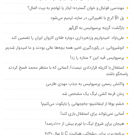
مهندسی فوتبال و خوان گسترده؛ ایثار یا تهاجم به بیت المال؟
پل B۱ کرج با تغییراتی در سازه، ترمیم می‌شود
بازگشت گزینه پرسپولیس به ‌گل‌گهر
علی‌نژاد: امیدواریم وزنه‌برداری دوباره طلای کاروان ایران را تضمین کند
انوشیروانی: در رکوردگیری اخیر، همه بچه‌ها عالی بودند و ما امیدوار شدیم
پرسپولیس قید این ۲ ستاره را زد!
استقلال با کاریله قراردادی نبست/ کسانی که با منتظر محمد فسخ کردند
پاسخگو باشند
واکنش رسمی پرسپولیس به جذب مهدی طارمی
زمان قرعه کشی لیگ یک مشخص شد
خشم یوفا از اینفانتینو؛ جام‌جهانی را بایکوت می‌کنیم!
آسانی نمی‌تواند برای استقلال بازی کند!
هیجان برای شروع لیگ با تورم بیش از ۱۰۰درصد!
برنامه‌ریزی برای ریشه‌کنی هپاتیت C تا سال ۲۰۳۰