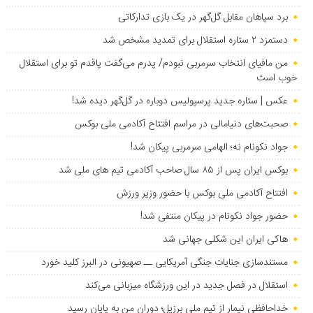
برد سپاهان مقابل گل‌گهر در یک بازی تدارکاتی
دستمزد ۲ ستاره استقلال برای تمدید مشخص شد
من مافیای انتخاب سرمربی نبودم/ پدرم می‌گفت پاقدم تو برای استقلال
خوب است
عکس | ستاره جدید پرسپولیس دوباره در گل‌گهر دیده شد!
صحبت‌های دنیامالی در مراسم افتتاح آکادمی ملی بوکس
جواد نکونام نه؛ الهامی سرمربی پیکان شد!
بوکس ایران پس از ۸۵ سال صاحب آکادمی تیم های ملی شد
افتتاح آکادمی ملی بوکس با حضور وزیر ورزش
حضور جواد نکونام در پیکان منتفی شد!
هاکی ایران این شکلی جهانی شد
مستندسازی جنایات جنگی آمریکایی ــ صهیونی در البرز کلید خورد
استقلال در فصل جدید در این ورزشگاه میزبانی می‌کند
خداحافظی نیمار از تیم ملی برزیل؛ دوران من به پایان رسید