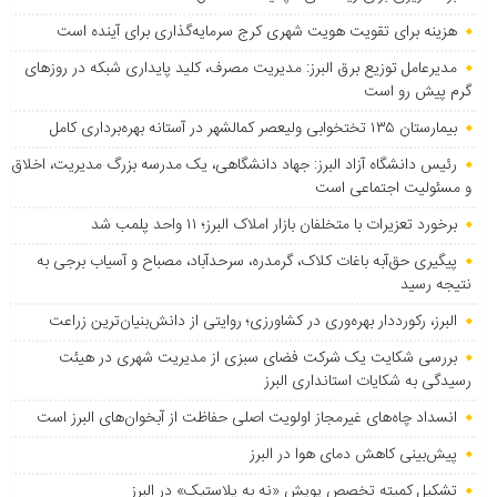
هزینه برای تقویت هویت شهری کرج سرمایه‌گذاری برای آینده است
مدیرعامل توزیع برق البرز: مدیریت مصرف، کلید پایداری شبکه در روزهای
گرم پیش رو است
بیمارستان ۱۳۵ تختخوابی ولیعصر کمالشهر در آستانه بهره‌برداری کامل
رئیس دانشگاه آزاد البرز: جهاد دانشگاهی، یک مدرسه بزرگ مدیریت، اخلاق
و مسئولیت اجتماعی است
برخورد تعزیرات با متخلفان بازار املاک البرز؛ ۱۱ واحد پلمب شد
پیگیری حق‌آبه باغات کلاک، گرمدره، سرحدآباد، مصباح و آسیاب برجی به
نتیجه رسید
البرز، رکورددار بهره‌وری در کشاورزی؛ روایتی از دانش‌بنیان‌ترین زراعت
بررسی شکایت یک شرکت فضای سبزی از مدیریت شهری در هیئت
رسیدگی به شکایات استانداری البرز
انسداد چاه‌های غیرمجاز اولویت اصلی حفاظت از آبخوان‌های البرز است
پیش‌بینی کاهش دمای هوا در البرز
تشکیل کمیته تخصص پویش «نه به پلاستیک» در البرز