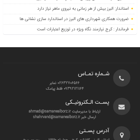
استاندار: البرز بیش از هر زمانی به نیروی ماهر نیاز دارد
ضرورت همکاری شهرداری های البرز در استاندارد سازی نشانی ها
فرماندار : کرج نیازمند نگاه ویژه در توزیع اعتبارات است
شـماره تمـاس
02632706566 نمابر
09392121164 فقط پیامک
پسـت الـکترونیـکی
ارتباط با مدیرسایت ahmadi@samanealborz.ir
ارسال خبر shahrvand@samanealborz.ir
آدرس پسـتی
استان البرز _ کلانشهر کرج _ چهارراه طالقانی _ روبروی برج