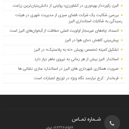
البرز، رکورددار بهره‌وری در کشاورزی؛ روایتی از دانش‌بنیان‌ترین زراعت
بررسی شکایت یک شرکت فضای سبزی از مدیریت شهری در هیئت
رسیدگی به شکایات استانداری البرز
انسداد چاه‌های غیرمجاز اولویت اصلی حفاظت از آبخوان‌های البرز است
پیش‌بینی کاهش دمای هوا در البرز
تشکیل کمیته تخصص پویش «نه به پلاستیک» در البرز
استاندار: البرز بیش از هر زمانی به نیروی ماهر نیاز دارد
ضرورت همکاری شهرداری های البرز در استاندارد سازی نشانی ها
فرماندار : کرج نیازمند نگاه ویژه در توزیع اعتبارات است
شـماره تمـاس
02632706566 نمابر