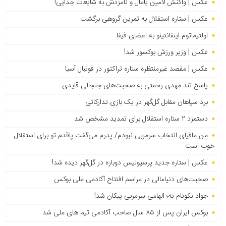
عکس | واکنش لامین یامال و نامزدش به شایعات جدایی!
عکس | ستاره استقلال به تمرین گروهی برگشت
اولتیماتوم اینفانتینو به اعضای فیفا
عکس | وزیر ورزش بوکسور شد!
عکس | مقصد غیرمنتظره ستاره تراکتور در فوتبال آسیا
پاسخ تند مهدی رحمتی به صحبت‌های جنجالی قایدی
برد سپاهان مقابل گل‌گهر در یک بازی تدارکاتی
دستمزد ۲ ستاره استقلال برای تمدید مشخص شد
من مافیای انتخاب سرمربی نبودم/ پدرم می‌گفت پاقدم تو برای استقلال
خوب است
عکس | ستاره جدید پرسپولیس دوباره در گل‌گهر دیده شد!
صحبت‌های دنیامالی در مراسم افتتاح آکادمی ملی بوکس
جواد نکونام نه؛ الهامی سرمربی پیکان شد!
بوکس ایران پس از ۸۵ سال صاحب آکادمی تیم های ملی شد