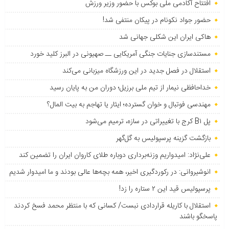
افتتاح آکادمی ملی بوکس با حضور وزیر ورزش
حضور جواد نکونام در پیکان منتفی شد!
هاکی ایران این شکلی جهانی شد
مستندسازی جنایات جنگی آمریکایی ــ صهیونی در البرز کلید خورد
استقلال در فصل جدید در این ورزشگاه میزبانی می‌کند
خداحافظی نیمار از تیم ملی برزیل؛ دوران من به پایان رسید
مهندسی فوتبال و خوان گسترده؛ ایثار یا تهاجم به بیت المال؟
پل B۱ کرج با تغییراتی در سازه، ترمیم می‌شود
بازگشت گزینه پرسپولیس به ‌گل‌گهر
علی‌نژاد: امیدواریم وزنه‌برداری دوباره طلای کاروان ایران را تضمین کند
انوشیروانی: در رکوردگیری اخیر، همه بچه‌ها عالی بودند و ما امیدوار شدیم
پرسپولیس قید این ۲ ستاره را زد!
استقلال با کاریله قراردادی نبست/ کسانی که با منتظر محمد فسخ کردند
پاسخگو باشند