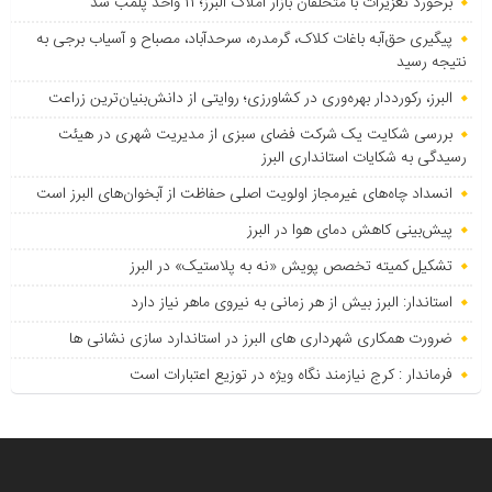
برخورد تعزیرات با متخلفان بازار املاک البرز؛ ۱۱ واحد پلمب شد
پیگیری حق‌آبه باغات کلاک، گرمدره، سرحدآباد، مصباح و آسیاب برجی به
نتیجه رسید
البرز، رکورددار بهره‌وری در کشاورزی؛ روایتی از دانش‌بنیان‌ترین زراعت
بررسی شکایت یک شرکت فضای سبزی از مدیریت شهری در هیئت
رسیدگی به شکایات استانداری البرز
انسداد چاه‌های غیرمجاز اولویت اصلی حفاظت از آبخوان‌های البرز است
پیش‌بینی کاهش دمای هوا در البرز
تشکیل کمیته تخصص پویش «نه به پلاستیک» در البرز
استاندار: البرز بیش از هر زمانی به نیروی ماهر نیاز دارد
ضرورت همکاری شهرداری های البرز در استاندارد سازی نشانی ها
فرماندار : کرج نیازمند نگاه ویژه در توزیع اعتبارات است