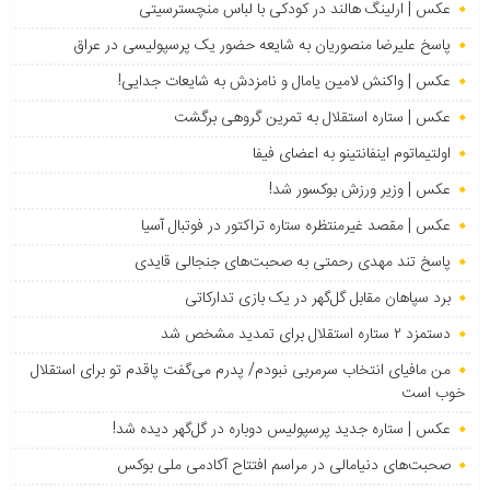
عکس | ارلینگ هالند در کودکی با لباس منچسترسیتی
پاسخ علیرضا منصوریان به شایعه حضور یک پرسپولیسی در عراق
عکس | واکنش لامین یامال و نامزدش به شایعات جدایی!
عکس | ستاره استقلال به تمرین گروهی برگشت
اولتیماتوم اینفانتینو به اعضای فیفا
عکس | وزیر ورزش بوکسور شد!
عکس | مقصد غیرمنتظره ستاره تراکتور در فوتبال آسیا
پاسخ تند مهدی رحمتی به صحبت‌های جنجالی قایدی
برد سپاهان مقابل گل‌گهر در یک بازی تدارکاتی
دستمزد ۲ ستاره استقلال برای تمدید مشخص شد
من مافیای انتخاب سرمربی نبودم/ پدرم می‌گفت پاقدم تو برای استقلال
خوب است
عکس | ستاره جدید پرسپولیس دوباره در گل‌گهر دیده شد!
صحبت‌های دنیامالی در مراسم افتتاح آکادمی ملی بوکس