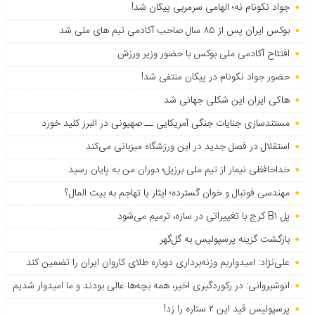
جواد نکونام نه؛ الهامی سرمربی پیکان شد!
بوکس ایران پس از ۸۵ سال صاحب آکادمی تیم های ملی شد
افتتاح آکادمی ملی بوکس با حضور وزیر ورزش
حضور جواد نکونام در پیکان منتفی شد!
هاکی ایران این شکلی جهانی شد
مستندسازی جنایات جنگی آمریکایی ــ صهیونی در البرز کلید خورد
استقلال در فصل جدید در این ورزشگاه میزبانی می‌کند
خداحافظی نیمار از تیم ملی برزیل؛ دوران من به پایان رسید
مهندسی فوتبال و خوان گسترده؛ ایثار یا تهاجم به بیت المال؟
پل B۱ کرج با تغییراتی در سازه، ترمیم می‌شود
بازگشت گزینه پرسپولیس به ‌گل‌گهر
علی‌نژاد: امیدواریم وزنه‌برداری دوباره طلای کاروان ایران را تضمین کند
انوشیروانی: در رکوردگیری اخیر، همه بچه‌ها عالی بودند و ما امیدوار شدیم
پرسپولیس قید این ۲ ستاره را زد!