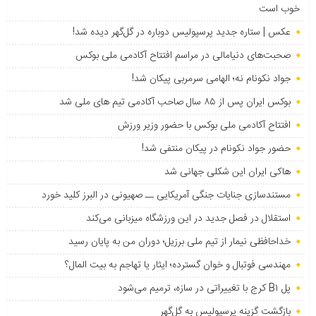
خوب است
عکس | ستاره جدید پرسپولیس دوباره در گل‌گهر دیده شد!
صحبت‌های دنیامالی در مراسم افتتاح آکادمی ملی بوکس
جواد نکونام نه؛ الهامی سرمربی پیکان شد!
بوکس ایران پس از ۸۵ سال صاحب آکادمی تیم های ملی شد
افتتاح آکادمی ملی بوکس با حضور وزیر ورزش
حضور جواد نکونام در پیکان منتفی شد!
هاکی ایران این شکلی جهانی شد
مستندسازی جنایات جنگی آمریکایی ــ صهیونی در البرز کلید خورد
استقلال در فصل جدید در این ورزشگاه میزبانی می‌کند
خداحافظی نیمار از تیم ملی برزیل؛ دوران من به پایان رسید
مهندسی فوتبال و خوان گسترده؛ ایثار یا تهاجم به بیت المال؟
پل B۱ کرج با تغییراتی در سازه، ترمیم می‌شود
بازگشت گزینه پرسپولیس به ‌گل‌گهر