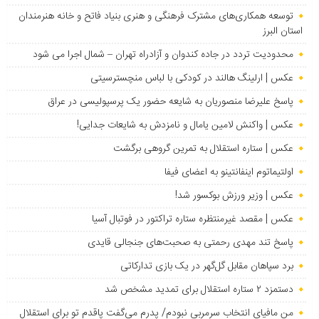
توسعه همکاری‌های مشترک فرهنگی و هنری بنیاد فاتح و خانه هنرمندان
استان البرز
محدودیت تردد در جاده کندوان و آزادراه تهران – شمال اجرا می شود
عکس | ارلینگ هالند در کودکی با لباس منچسترسیتی
پاسخ علیرضا منصوریان به شایعه حضور یک پرسپولیسی در عراق
عکس | واکنش لامین یامال و نامزدش به شایعات جدایی!
عکس | ستاره استقلال به تمرین گروهی برگشت
اولتیماتوم اینفانتینو به اعضای فیفا
عکس | وزیر ورزش بوکسور شد!
عکس | مقصد غیرمنتظره ستاره تراکتور در فوتبال آسیا
پاسخ تند مهدی رحمتی به صحبت‌های جنجالی قایدی
برد سپاهان مقابل گل‌گهر در یک بازی تدارکاتی
دستمزد ۲ ستاره استقلال برای تمدید مشخص شد
من مافیای انتخاب سرمربی نبودم/ پدرم می‌گفت پاقدم تو برای استقلال