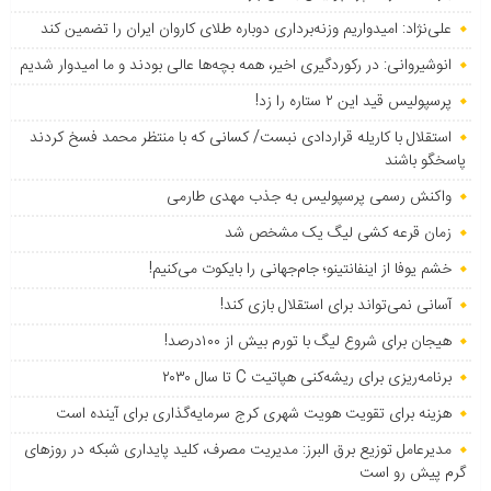
علی‌نژاد: امیدواریم وزنه‌برداری دوباره طلای کاروان ایران را تضمین کند
انوشیروانی: در رکوردگیری اخیر، همه بچه‌ها عالی بودند و ما امیدوار شدیم
پرسپولیس قید این ۲ ستاره را زد!
استقلال با کاریله قراردادی نبست/ کسانی که با منتظر محمد فسخ کردند
پاسخگو باشند
واکنش رسمی پرسپولیس به جذب مهدی طارمی
زمان قرعه کشی لیگ یک مشخص شد
خشم یوفا از اینفانتینو؛ جام‌جهانی را بایکوت می‌کنیم!
آسانی نمی‌تواند برای استقلال بازی کند!
هیجان برای شروع لیگ با تورم بیش از ۱۰۰درصد!
برنامه‌ریزی برای ریشه‌کنی هپاتیت C تا سال ۲۰۳۰
هزینه برای تقویت هویت شهری کرج سرمایه‌گذاری برای آینده است
مدیرعامل توزیع برق البرز: مدیریت مصرف، کلید پایداری شبکه در روزهای
گرم پیش رو است