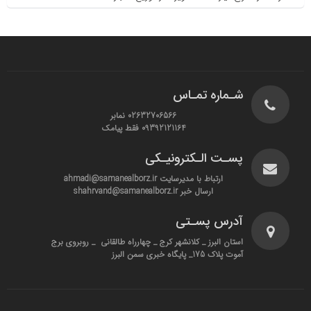
شـماره تمـاس
02632706566 نمابر
09392121164 فقط پیامک
پسـت الـکترونیـکی
ارتباط با مدیرسایت ahmadi@samanealborz.ir
ارسال خبر shahrvand@samanealborz.ir
آدرس پسـتی
استان البرز _ کلانشهر کرج _ چهارراه طالقانی _ روبروی برج
آموت پلاک 175_ پایگاه خبری سمن البرز