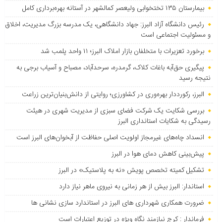
بیمارستان ۱۳۵ تختخوابی ولیعصر کمالشهر در آستانه بهره‌برداری کامل
رئیس دانشگاه آزاد البرز: جهاد دانشگاهی، یک مدرسه بزرگ مدیریت، اخلاق
و مسئولیت اجتماعی است
برخورد تعزیرات با متخلفان بازار املاک البرز؛ ۱۱ واحد پلمب شد
پیگیری حق‌آبه باغات کلاک، گرمدره، سرحدآباد، مصباح و آسیاب برجی به
نتیجه رسید
البرز، رکورددار بهره‌وری در کشاورزی؛ روایتی از دانش‌بنیان‌ترین زراعت
بررسی شکایت یک شرکت فضای سبزی از مدیریت شهری در هیئت
رسیدگی به شکایات استانداری البرز
انسداد چاه‌های غیرمجاز اولویت اصلی حفاظت از آبخوان‌های البرز است
پیش‌بینی کاهش دمای هوا در البرز
تشکیل کمیته تخصص پویش «نه به پلاستیک» در البرز
استاندار: البرز بیش از هر زمانی به نیروی ماهر نیاز دارد
ضرورت همکاری شهرداری های البرز در استاندارد سازی نشانی ها
فرماندار : کرج نیازمند نگاه ویژه در توزیع اعتبارات است