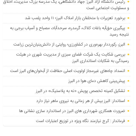
رئیس دانشگاه آزاد البرز: جهاد دانشگاهی، یک مدرسه بزرگ مدیریت، اخلاق
و مسئولیت اجتماعی است
برخورد تعزیرات با متخلفان بازار املاک البرز؛ ۱۱ واحد پلمب شد
پیگیری حق‌آبه باغات کلاک، گرمدره، سرحدآباد، مصباح و آسیاب برجی به
نتیجه رسید
البرز، رکورددار بهره‌وری در کشاورزی؛ روایتی از دانش‌بنیان‌ترین زراعت
بررسی شکایت یک شرکت فضای سبزی از مدیریت شهری در هیئت
رسیدگی به شکایات استانداری البرز
انسداد چاه‌های غیرمجاز اولویت اصلی حفاظت از آبخوان‌های البرز است
پیش‌بینی کاهش دمای هوا در البرز
تشکیل کمیته تخصص پویش «نه به پلاستیک» در البرز
استاندار: البرز بیش از هر زمانی به نیروی ماهر نیاز دارد
ضرورت همکاری شهرداری های البرز در استاندارد سازی نشانی ها
فرماندار : کرج نیازمند نگاه ویژه در توزیع اعتبارات است