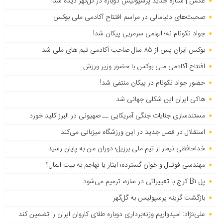
عکس | ستاره جدید پرسپولیس دوباره در گل‌گهر دیده شد!
صحبت‌های دنیامالی در مراسم افتتاح آکادمی ملی بوکس
جواد نکونام نه؛ الهامی سرمربی پیکان شد!
بوکس ایران پس از ۸۵ سال صاحب آکادمی تیم های ملی شد
افتتاح آکادمی ملی بوکس با حضور وزیر ورزش
حضور جواد نکونام در پیکان منتفی شد!
هاکی ایران این شکلی جهانی شد
مستندسازی جنایات جنگی آمریکایی ــ صهیونی در البرز کلید خورد
استقلال در فصل جدید در این ورزشگاه میزبانی می‌کند
خداحافظی نیمار از تیم ملی برزیل؛ دوران من به پایان رسید
مهندسی فوتبال و خوان گسترده؛ ایثار یا تهاجم به بیت المال؟
پل B۱ کرج با تغییراتی در سازه، ترمیم می‌شود
بازگشت گزینه پرسپولیس به ‌گل‌گهر
علی‌نژاد: امیدواریم وزنه‌برداری دوباره طلای کاروان ایران را تضمین کند