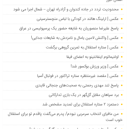
محدودیت تردد در جاده کندوان و آزادراه تهران – شمال اجرا می شود
عکس | ارلینگ هالند در کودکی با لباس منچسترسیتی
پاسخ علیرضا منصوریان به شایعه حضور یک پرسپولیسی در عراق
عکس | واکنش لامین یامال و نامزدش به شایعات جدایی!
عکس | ستاره استقلال به تمرین گروهی برگشت
اولتیماتوم اینفانتینو به اعضای فیفا
عکس | وزیر ورزش بوکسور شد!
عکس | مقصد غیرمنتظره ستاره تراکتور در فوتبال آسیا
پاسخ تند مهدی رحمتی به صحبت‌های جنجالی قایدی
برد سپاهان مقابل گل‌گهر در یک بازی تدارکاتی
دستمزد ۲ ستاره استقلال برای تمدید مشخص شد
من مافیای انتخاب سرمربی نبودم/ پدرم می‌گفت پاقدم تو برای استقلال
خوب است