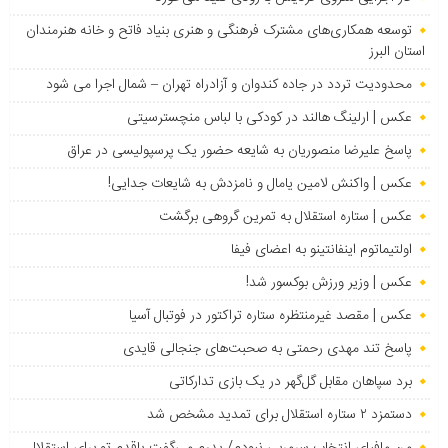
توسعه همکاری‌های مشترک فرهنگی و هنری بنیاد فاتح و خانه هنرمندان
استان البرز
محدودیت تردد در جاده کندوان و آزادراه تهران – شمال اجرا می شود
عکس | ارلینگ هالند در کودکی با لباس منچسترسیتی
پاسخ علیرضا منصوریان به شایعه حضور یک پرسپولیسی در عراق
عکس | واکنش لامین یامال و نامزدش به شایعات جدایی!
عکس | ستاره استقلال به تمرین گروهی برگشت
اولتیماتوم اینفانتینو به اعضای فیفا
عکس | وزیر ورزش بوکسور شد!
عکس | مقصد غیرمنتظره ستاره تراکتور در فوتبال آسیا
پاسخ تند مهدی رحمتی به صحبت‌های جنجالی قایدی
برد سپاهان مقابل گل‌گهر در یک بازی تدارکاتی
دستمزد ۲ ستاره استقلال برای تمدید مشخص شد
من مافیای انتخاب سرمربی نبودم/ پدرم می‌گفت پاقدم تو برای استقلال