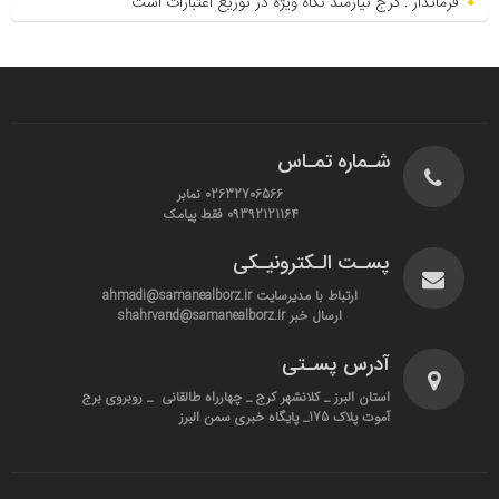
فرماندار : کرج نیازمند نگاه ویژه در توزیع اعتبارات است
شـماره تمـاس
02632706566 نمابر
09392121164 فقط پیامک
پسـت الـکترونیـکی
ارتباط با مدیرسایت ahmadi@samanealborz.ir
ارسال خبر shahrvand@samanealborz.ir
آدرس پسـتی
استان البرز _ کلانشهر کرج _ چهارراه طالقانی _ روبروی برج
آموت پلاک 175_ پایگاه خبری سمن البرز