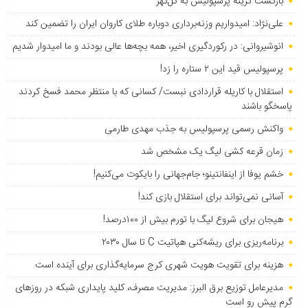
بازگشت گزینه پرسپولیس به ‌گل‌گهر
علی‌نژاد: امیدواریم وزنه‌برداری دوباره طلای کاروان ایران را تضمین کند
انوشیروانی: در رکوردگیری اخیر، همه بچه‌ها عالی بودند و ما امیدوار شدیم
پرسپولیس قید این ۲ ستاره را زد!
استقلال با کاریله قراردادی نبست/ کسانی که با منتظر محمد فسخ کردند
پاسخگو باشند
واکنش رسمی پرسپولیس به جذب مهدی طارمی
زمان قرعه کشی لیگ یک مشخص شد
خشم یوفا از اینفانتینو؛ جام‌جهانی را بایکوت می‌کنیم!
آسانی نمی‌تواند برای استقلال بازی کند!
هیجان برای شروع لیگ با تورم بیش از ۱۰۰درصد!
برنامه‌ریزی برای ریشه‌کنی هپاتیت C تا سال ۲۰۳۰
هزینه برای تقویت هویت شهری کرج سرمایه‌گذاری برای آینده است
مدیرعامل توزیع برق البرز: مدیریت مصرف، کلید پایداری شبکه در روزهای
گرم پیش رو است