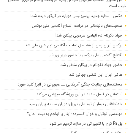
خوب است
عکس | ستاره جدید پرسپولیس دوباره در گل‌گهر دیده شد!
صحبت‌های دنیامالی در مراسم افتتاح آکادمی ملی بوکس
جواد نکونام نه؛ الهامی سرمربی پیکان شد!
بوکس ایران پس از ۸۵ سال صاحب آکادمی تیم های ملی شد
افتتاح آکادمی ملی بوکس با حضور وزیر ورزش
حضور جواد نکونام در پیکان منتفی شد!
هاکی ایران این شکلی جهانی شد
مستندسازی جنایات جنگی آمریکایی ــ صهیونی در البرز کلید خورد
استقلال در فصل جدید در این ورزشگاه میزبانی می‌کند
خداحافظی نیمار از تیم ملی برزیل؛ دوران من به پایان رسید
مهندسی فوتبال و خوان گسترده؛ ایثار یا تهاجم به بیت المال؟
پل B۱ کرج با تغییراتی در سازه، ترمیم می‌شود