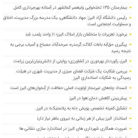
بیمارستان ۱۳۵ تختخوابی ولیعصر کمالشهر در آستانه بهره‌برداری کامل
رئیس دانشگاه آزاد البرز: جهاد دانشگاهی، یک مدرسه بزرگ مدیریت، اخلاق
و مسئولیت اجتماعی است
برخورد تعزیرات با متخلفان بازار املاک البرز؛ ۱۱ واحد پلمب شد
پیگیری حق‌آبه باغات کلاک، گرمدره، سرحدآباد، مصباح و آسیاب برجی به
نتیجه رسید
البرز، رکورددار بهره‌وری در کشاورزی؛ روایتی از دانش‌بنیان‌ترین زراعت
بررسی شکایت یک شرکت فضای سبزی از مدیریت شهری در هیئت
رسیدگی به شکایات استانداری البرز
انسداد چاه‌های غیرمجاز اولویت اصلی حفاظت از آبخوان‌های البرز است
پیش‌بینی کاهش دمای هوا در البرز
تشکیل کمیته تخصص پویش «نه به پلاستیک» در البرز
استاندار: البرز بیش از هر زمانی به نیروی ماهر نیاز دارد
ضرورت همکاری شهرداری های البرز در استاندارد سازی نشانی ها