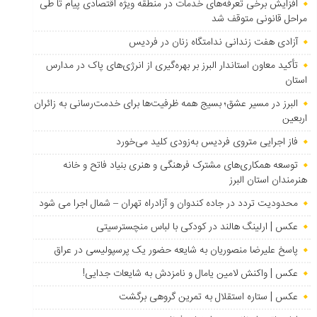
افزایش برخی تعرفه‌های خدمات در منطقه ویژه اقتصادی پیام تا طی
مراحل قانونی متوقف شد
آزادی هفت زندانی ندامتگاه زنان در فردیس
تأکید معاون استاندار البرز بر بهره‌گیری از انرژی‌های پاک در مدارس
استان
البرز در مسیر عشق؛ بسیج همه ظرفیت‌ها برای خدمت‌رسانی به زائران
اربعین
فاز اجرایی متروی فردیس به‌زودی کلید می‌خورد
توسعه همکاری‌های مشترک فرهنگی و هنری بنیاد فاتح و خانه
هنرمندان استان البرز
محدودیت تردد در جاده کندوان و آزادراه تهران – شمال اجرا می شود
عکس | ارلینگ هالند در کودکی با لباس منچسترسیتی
پاسخ علیرضا منصوریان به شایعه حضور یک پرسپولیسی در عراق
عکس | واکنش لامین یامال و نامزدش به شایعات جدایی!
عکس | ستاره استقلال به تمرین گروهی برگشت