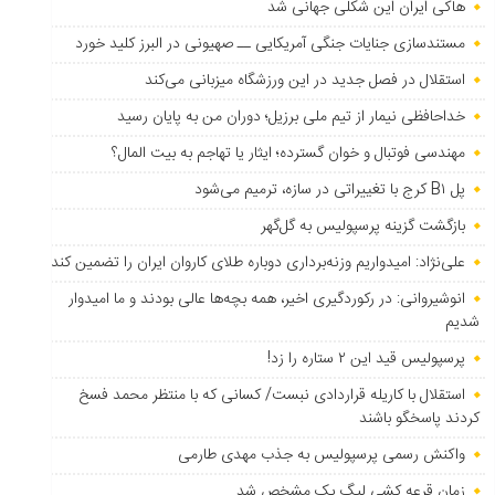
هاکی ایران این شکلی جهانی شد
مستندسازی جنایات جنگی آمریکایی ــ صهیونی در البرز کلید خورد
استقلال در فصل جدید در این ورزشگاه میزبانی می‌کند
خداحافظی نیمار از تیم ملی برزیل؛ دوران من به پایان رسید
مهندسی فوتبال و خوان گسترده؛ ایثار یا تهاجم به بیت المال؟
پل B۱ کرج با تغییراتی در سازه، ترمیم می‌شود
بازگشت گزینه پرسپولیس به ‌گل‌گهر
علی‌نژاد: امیدواریم وزنه‌برداری دوباره طلای کاروان ایران را تضمین کند
انوشیروانی: در رکوردگیری اخیر، همه بچه‌ها عالی بودند و ما امیدوار
شدیم
پرسپولیس قید این ۲ ستاره را زد!
استقلال با کاریله قراردادی نبست/ کسانی که با منتظر محمد فسخ
کردند پاسخگو باشند
واکنش رسمی پرسپولیس به جذب مهدی طارمی
زمان قرعه کشی لیگ یک مشخص شد