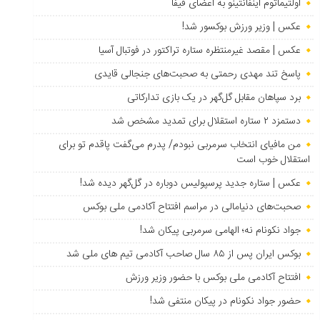
اولتیماتوم اینفانتینو به اعضای فیفا
عکس | وزیر ورزش بوکسور شد!
عکس | مقصد غیرمنتظره ستاره تراکتور در فوتبال آسیا
پاسخ تند مهدی رحمتی به صحبت‌های جنجالی قایدی
برد سپاهان مقابل گل‌گهر در یک بازی تدارکاتی
دستمزد ۲ ستاره استقلال برای تمدید مشخص شد
من مافیای انتخاب سرمربی نبودم/ پدرم می‌گفت پاقدم تو برای
استقلال خوب است
عکس | ستاره جدید پرسپولیس دوباره در گل‌گهر دیده شد!
صحبت‌های دنیامالی در مراسم افتتاح آکادمی ملی بوکس
جواد نکونام نه؛ الهامی سرمربی پیکان شد!
بوکس ایران پس از ۸۵ سال صاحب آکادمی تیم های ملی شد
افتتاح آکادمی ملی بوکس با حضور وزیر ورزش
حضور جواد نکونام در پیکان منتفی شد!