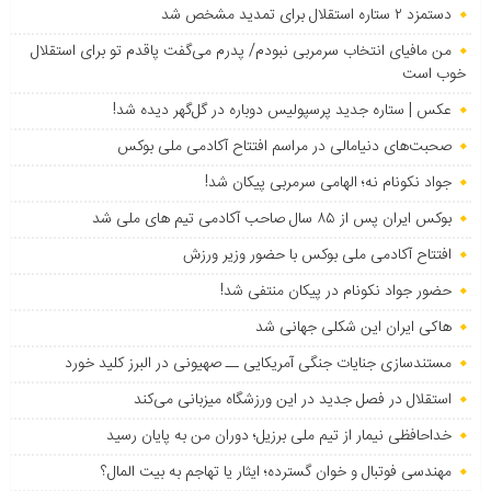
دستمزد ۲ ستاره استقلال برای تمدید مشخص شد
من مافیای انتخاب سرمربی نبودم/ پدرم می‌گفت پاقدم تو برای استقلال
خوب است
عکس | ستاره جدید پرسپولیس دوباره در گل‌گهر دیده شد!
صحبت‌های دنیامالی در مراسم افتتاح آکادمی ملی بوکس
جواد نکونام نه؛ الهامی سرمربی پیکان شد!
بوکس ایران پس از ۸۵ سال صاحب آکادمی تیم های ملی شد
افتتاح آکادمی ملی بوکس با حضور وزیر ورزش
حضور جواد نکونام در پیکان منتفی شد!
هاکی ایران این شکلی جهانی شد
مستندسازی جنایات جنگی آمریکایی ــ صهیونی در البرز کلید خورد
استقلال در فصل جدید در این ورزشگاه میزبانی می‌کند
خداحافظی نیمار از تیم ملی برزیل؛ دوران من به پایان رسید
مهندسی فوتبال و خوان گسترده؛ ایثار یا تهاجم به بیت المال؟