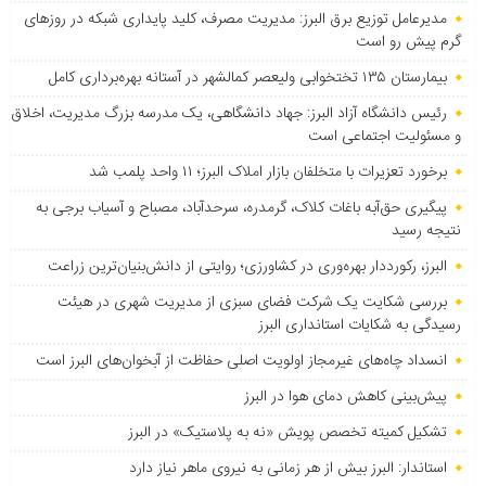
مدیرعامل توزیع برق البرز: مدیریت مصرف، کلید پایداری شبکه در روزهای
گرم پیش رو است
بیمارستان ۱۳۵ تختخوابی ولیعصر کمالشهر در آستانه بهره‌برداری کامل
رئیس دانشگاه آزاد البرز: جهاد دانشگاهی، یک مدرسه بزرگ مدیریت، اخلاق
و مسئولیت اجتماعی است
برخورد تعزیرات با متخلفان بازار املاک البرز؛ ۱۱ واحد پلمب شد
پیگیری حق‌آبه باغات کلاک، گرمدره، سرحدآباد، مصباح و آسیاب برجی به
نتیجه رسید
البرز، رکورددار بهره‌وری در کشاورزی؛ روایتی از دانش‌بنیان‌ترین زراعت
بررسی شکایت یک شرکت فضای سبزی از مدیریت شهری در هیئت
رسیدگی به شکایات استانداری البرز
انسداد چاه‌های غیرمجاز اولویت اصلی حفاظت از آبخوان‌های البرز است
پیش‌بینی کاهش دمای هوا در البرز
تشکیل کمیته تخصص پویش «نه به پلاستیک» در البرز
استاندار: البرز بیش از هر زمانی به نیروی ماهر نیاز دارد