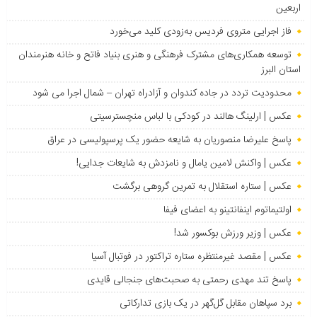
اربعین
فاز اجرایی متروی فردیس به‌زودی کلید می‌خورد
توسعه همکاری‌های مشترک فرهنگی و هنری بنیاد فاتح و خانه هنرمندان
استان البرز
محدودیت تردد در جاده کندوان و آزادراه تهران – شمال اجرا می شود
عکس | ارلینگ هالند در کودکی با لباس منچسترسیتی
پاسخ علیرضا منصوریان به شایعه حضور یک پرسپولیسی در عراق
عکس | واکنش لامین یامال و نامزدش به شایعات جدایی!
عکس | ستاره استقلال به تمرین گروهی برگشت
اولتیماتوم اینفانتینو به اعضای فیفا
عکس | وزیر ورزش بوکسور شد!
عکس | مقصد غیرمنتظره ستاره تراکتور در فوتبال آسیا
پاسخ تند مهدی رحمتی به صحبت‌های جنجالی قایدی
برد سپاهان مقابل گل‌گهر در یک بازی تدارکاتی