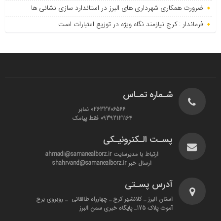
ضرورت همکاری شهرداری های البرز در استاندارد سازی نشانی ها
فرماندار : کرج نیازمند نگاه ویژه در توزیع اعتبارات است
شـماره تمـاس
02632706566 نمابر
09392121164 فقط پیامک
پسـت الـکترونیـکی
ارتباط با مدیرسایت ahmadi@samanealborz.ir
ارسال خبر shahrvand@samanealborz.ir
آدرس پسـتی
استان البرز _ کلانشهر کرج _ چهارراه طالقانی _ روبروی برج
آموت پلاک 175_ پایگاه خبری سمن البرز