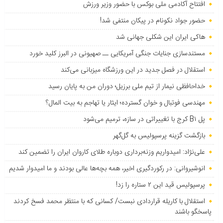
افتتاح آکادمی ملی بوکس با حضور وزیر ورزش
حضور جواد نکونام در پیکان منتفی شد!
هاکی ایران این شکلی جهانی شد
مستندسازی جنایات جنگی آمریکایی ــ صهیونی در البرز کلید خورد
استقلال در فصل جدید در این ورزشگاه میزبانی می‌کند
خداحافظی نیمار از تیم ملی برزیل؛ دوران من به پایان رسید
مهندسی فوتبال و خوان گسترده؛ ایثار یا تهاجم به بیت المال؟
پل B۱ کرج با تغییراتی در سازه، ترمیم می‌شود
بازگشت گزینه پرسپولیس به ‌گل‌گهر
علی‌نژاد: امیدواریم وزنه‌برداری دوباره طلای کاروان ایران را تضمین کند
انوشیروانی: در رکوردگیری اخیر، همه بچه‌ها عالی بودند و ما امیدوار شدیم
پرسپولیس قید این ۲ ستاره را زد!
استقلال با کاریله قراردادی نبست/ کسانی که با منتظر محمد فسخ کردند
پاسخگو باشند