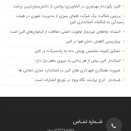
البرز، رکورددار بهره‌وری در کشاورزی؛ روایتی از دانش‌بنیان‌ترین زراعت
بررسی شکایت یک شرکت فضای سبزی از مدیریت شهری در هیئت
رسیدگی به شکایات استانداری البرز
انسداد چاه‌های غیرمجاز اولویت اصلی حفاظت از آبخوان‌های البرز است
پیش‌بینی کاهش دمای هوا در البرز
تشکیل کمیته تخصص پویش «نه به پلاستیک» در البرز
استاندار: البرز بیش از هر زمانی به نیروی ماهر نیاز دارد
ضرورت همکاری شهرداری های البرز در استاندارد سازی نشانی ها
فرماندار : کرج نیازمند نگاه ویژه در توزیع اعتبارات است
شـماره تمـاس
02632706566 نمابر