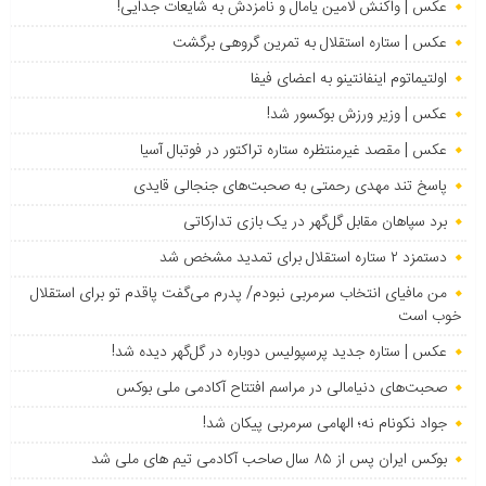
عکس | واکنش لامین یامال و نامزدش به شایعات جدایی!
عکس | ستاره استقلال به تمرین گروهی برگشت
اولتیماتوم اینفانتینو به اعضای فیفا
عکس | وزیر ورزش بوکسور شد!
عکس | مقصد غیرمنتظره ستاره تراکتور در فوتبال آسیا
پاسخ تند مهدی رحمتی به صحبت‌های جنجالی قایدی
برد سپاهان مقابل گل‌گهر در یک بازی تدارکاتی
دستمزد ۲ ستاره استقلال برای تمدید مشخص شد
من مافیای انتخاب سرمربی نبودم/ پدرم می‌گفت پاقدم تو برای استقلال
خوب است
عکس | ستاره جدید پرسپولیس دوباره در گل‌گهر دیده شد!
صحبت‌های دنیامالی در مراسم افتتاح آکادمی ملی بوکس
جواد نکونام نه؛ الهامی سرمربی پیکان شد!
بوکس ایران پس از ۸۵ سال صاحب آکادمی تیم های ملی شد