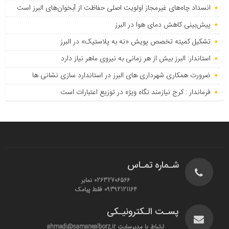
انسداد چاه‌های غیرمجاز اولویت اصلی حفاظت از آبخوان‌های البرز است
پیش‌بینی کاهش دمای هوا در البرز
تشکیل کمیته تخصص پویش «نه به پلاستیک» در البرز
استاندار: البرز بیش از هر زمانی به نیروی ماهر نیاز دارد
ضرورت همکاری شهرداری های البرز در استاندارد سازی نشانی ها
فرماندار : کرج نیازمند نگاه ویژه در توزیع اعتبارات است
شـماره تمـاس
02632706566 نمابر
09392121164 فقط پیامک
پسـت الـکترونیـکی
ارتباط با مدیرسایت ahmadi@samanealborz.ir