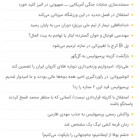
مستندسازی جنایات جنگی آمریکایی ــ صهیونی در البرز کلید خورد
استقلال در فصل جدید در این ورزشگاه میزبانی می‌کند
خداحافظی نیمار از تیم ملی برزیل؛ دوران من به پایان رسید
مهندسی فوتبال و خوان گسترده؛ ایثار یا تهاجم به بیت المال؟
پل B۱ کرج با تغییراتی در سازه، ترمیم می‌شود
بازگشت گزینه پرسپولیس به ‌گل‌گهر
علی‌نژاد: امیدواریم وزنه‌برداری دوباره طلای کاروان ایران را تضمین کند
انوشیروانی: در رکوردگیری اخیر، همه بچه‌ها عالی بودند و ما امیدوار شدیم
پرسپولیس قید این ۲ ستاره را زد!
استقلال با کاریله قراردادی نبست/ کسانی که با منتظر محمد فسخ کردند
پاسخگو باشند
واکنش رسمی پرسپولیس به جذب مهدی طارمی
زمان قرعه کشی لیگ یک مشخص شد
خشم یوفا از اینفانتینو؛ جام‌جهانی را بایکوت می‌کنیم!