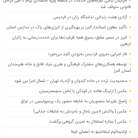
افزایش برخی تعرفه‌های خدمات در منطقه ویژه اقتصادی پیام تا طی مراحل
قانونی متوقف شد
آزادی هفت زندانی ندامتگاه زنان در فردیس
تأکید معاون استاندار البرز بر بهره‌گیری از انرژی‌های پاک در مدارس استان
البرز در مسیر عشق؛ بسیج همه ظرفیت‌ها برای خدمت‌رسانی به زائران
اربعین
فاز اجرایی متروی فردیس به‌زودی کلید می‌خورد
توسعه همکاری‌های مشترک فرهنگی و هنری بنیاد فاتح و خانه هنرمندان
استان البرز
محدودیت تردد در جاده کندوان و آزادراه تهران – شمال اجرا می شود
عکس | ارلینگ هالند در کودکی با لباس منچسترسیتی
پاسخ علیرضا منصوریان به شایعه حضور یک پرسپولیسی در عراق
عکس | واکنش لامین یامال و نامزدش به شایعات جدایی!
عکس | ستاره استقلال به تمرین گروهی برگشت
اولتیماتوم اینفانتینو به اعضای فیفا