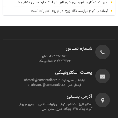
ضرورت همکاری شهرداری های البرز در استاندارد سازی نشانی ها
فرماندار : کرج نیازمند نگاه ویژه در توزیع اعتبارات است
شـماره تمـاس
02632706566 نمابر
09392121164 فقط پیامک
پسـت الـکترونیـکی
ارتباط با مدیرسایت ahmadi@samanealborz.ir
ارسال خبر shahrvand@samanealborz.ir
آدرس پسـتی
استان البرز _ کلانشهر کرج _ چهارراه طالقانی _ روبروی برج
آموت پلاک 175_ پایگاه خبری سمن البرز