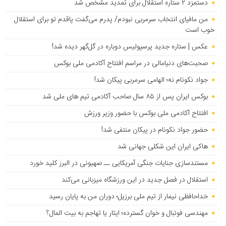
دستمزد ۲ ستاره استقلال برای تمدید مشخص شد
من مافیای انتخاب سرمربی نبودم/ پدرم می‌گفت پاقدم تو برای استقلال
خوب است
عکس | ستاره جدید پرسپولیس دوباره در گل‌گهر دیده شد!
صحبت‌های دنیامالی در مراسم افتتاح آکادمی ملی بوکس
جواد نکونام نه؛ الهامی سرمربی پیکان شد!
بوکس ایران پس از ۸۵ سال صاحب آکادمی تیم های ملی شد
افتتاح آکادمی ملی بوکس با حضور وزیر ورزش
حضور جواد نکونام در پیکان منتفی شد!
هاکی ایران این شکلی جهانی شد
مستندسازی جنایات جنگی آمریکایی ــ صهیونی در البرز کلید خورد
استقلال در فصل جدید در این ورزشگاه میزبانی می‌کند
خداحافظی نیمار از تیم ملی برزیل؛ دوران من به پایان رسید
مهندسی فوتبال و خوان گسترده؛ ایثار یا تهاجم به بیت المال؟