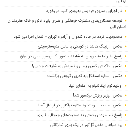
اربعین
فاز اجرایی متروی فردیس به‌زودی کلید می‌خورد
توسعه همکاری‌های مشترک فرهنگی و هنری بنیاد فاتح و خانه هنرمندان
استان البرز
محدودیت تردد در جاده کندوان و آزادراه تهران – شمال اجرا می شود
عکس | ارلینگ هالند در کودکی با لباس منچسترسیتی
پاسخ علیرضا منصوریان به شایعه حضور یک پرسپولیسی در عراق
عکس | واکنش لامین یامال و نامزدش به شایعات جدایی!
عکس | ستاره استقلال به تمرین گروهی برگشت
اولتیماتوم اینفانتینو به اعضای فیفا
عکس | وزیر ورزش بوکسور شد!
عکس | مقصد غیرمنتظره ستاره تراکتور در فوتبال آسیا
پاسخ تند مهدی رحمتی به صحبت‌های جنجالی قایدی
برد سپاهان مقابل گل‌گهر در یک بازی تدارکاتی