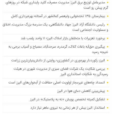
مدیرعامل توزیع برق البرز: مدیریت مصرف، کلید پایداری شبکه در روزهای
گرم پیش رو است
بیمارستان ۱۳۵ تختخوابی ولیعصر کمالشهر در آستانه بهره‌برداری کامل
رئیس دانشگاه آزاد البرز: جهاد دانشگاهی، یک مدرسه بزرگ مدیریت، اخلاق
و مسئولیت اجتماعی است
برخورد تعزیرات با متخلفان بازار املاک البرز؛ ۱۱ واحد پلمب شد
پیگیری حق‌آبه باغات کلاک، گرمدره، سرحدآباد، مصباح و آسیاب برجی به
نتیجه رسید
البرز، رکورددار بهره‌وری در کشاورزی؛ روایتی از دانش‌بنیان‌ترین زراعت
بررسی شکایت یک شرکت فضای سبزی از مدیریت شهری در هیئت
رسیدگی به شکایات استانداری البرز
انسداد چاه‌های غیرمجاز اولویت اصلی حفاظت از آبخوان‌های البرز است
پیش‌بینی کاهش دمای هوا در البرز
تشکیل کمیته تخصص پویش «نه به پلاستیک» در البرز
استاندار: البرز بیش از هر زمانی به نیروی ماهر نیاز دارد