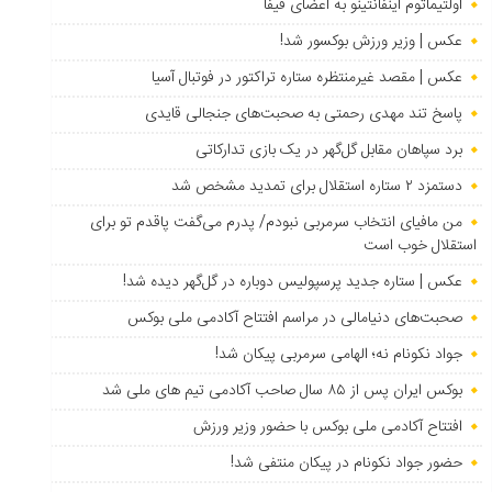
اولتیماتوم اینفانتینو به اعضای فیفا
عکس | وزیر ورزش بوکسور شد!
عکس | مقصد غیرمنتظره ستاره تراکتور در فوتبال آسیا
پاسخ تند مهدی رحمتی به صحبت‌های جنجالی قایدی
برد سپاهان مقابل گل‌گهر در یک بازی تدارکاتی
دستمزد ۲ ستاره استقلال برای تمدید مشخص شد
من مافیای انتخاب سرمربی نبودم/ پدرم می‌گفت پاقدم تو برای
استقلال خوب است
عکس | ستاره جدید پرسپولیس دوباره در گل‌گهر دیده شد!
صحبت‌های دنیامالی در مراسم افتتاح آکادمی ملی بوکس
جواد نکونام نه؛ الهامی سرمربی پیکان شد!
بوکس ایران پس از ۸۵ سال صاحب آکادمی تیم های ملی شد
افتتاح آکادمی ملی بوکس با حضور وزیر ورزش
حضور جواد نکونام در پیکان منتفی شد!