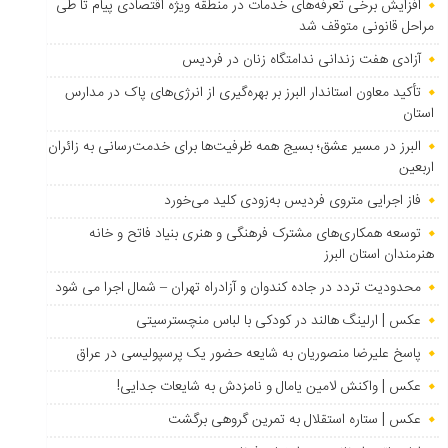
افزایش برخی تعرفه‌های خدمات در منطقه ویژه اقتصادی پیام تا طی
مراحل قانونی متوقف شد
آزادی هفت زندانی ندامتگاه زنان در فردیس
تأکید معاون استاندار البرز بر بهره‌گیری از انرژی‌های پاک در مدارس
استان
البرز در مسیر عشق؛ بسیج همه ظرفیت‌ها برای خدمت‌رسانی به زائران
اربعین
فاز اجرایی متروی فردیس به‌زودی کلید می‌خورد
توسعه همکاری‌های مشترک فرهنگی و هنری بنیاد فاتح و خانه
هنرمندان استان البرز
محدودیت تردد در جاده کندوان و آزادراه تهران – شمال اجرا می شود
عکس | ارلینگ هالند در کودکی با لباس منچسترسیتی
پاسخ علیرضا منصوریان به شایعه حضور یک پرسپولیسی در عراق
عکس | واکنش لامین یامال و نامزدش به شایعات جدایی!
عکس | ستاره استقلال به تمرین گروهی برگشت