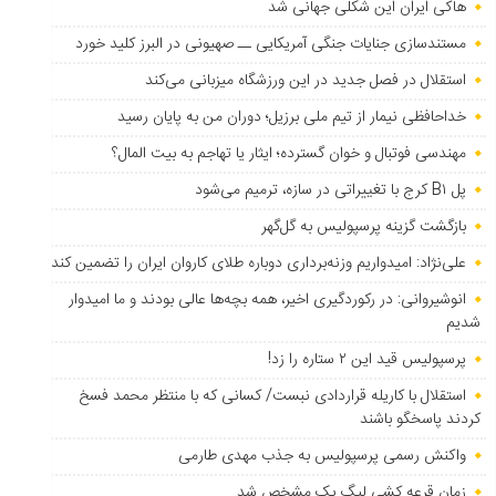
هاکی ایران این شکلی جهانی شد
مستندسازی جنایات جنگی آمریکایی ــ صهیونی در البرز کلید خورد
استقلال در فصل جدید در این ورزشگاه میزبانی می‌کند
خداحافظی نیمار از تیم ملی برزیل؛ دوران من به پایان رسید
مهندسی فوتبال و خوان گسترده؛ ایثار یا تهاجم به بیت المال؟
پل B۱ کرج با تغییراتی در سازه، ترمیم می‌شود
بازگشت گزینه پرسپولیس به ‌گل‌گهر
علی‌نژاد: امیدواریم وزنه‌برداری دوباره طلای کاروان ایران را تضمین کند
انوشیروانی: در رکوردگیری اخیر، همه بچه‌ها عالی بودند و ما امیدوار
شدیم
پرسپولیس قید این ۲ ستاره را زد!
استقلال با کاریله قراردادی نبست/ کسانی که با منتظر محمد فسخ
کردند پاسخگو باشند
واکنش رسمی پرسپولیس به جذب مهدی طارمی
زمان قرعه کشی لیگ یک مشخص شد