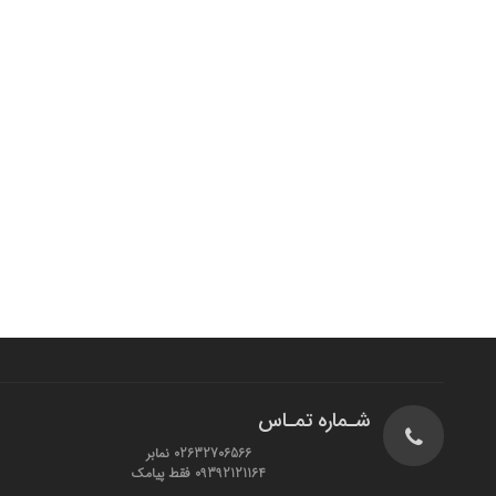
شـماره تمـاس
02632706566 نمابر
09392121164 فقط پیامک