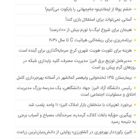
خشم یوفا از اینفانتینو؛ جام‌جهانی را بایکوت می‌کنیم!
آسانی نمی‌تواند برای استقلال بازی کند!
هیجان برای شروع لیگ با تورم بیش از ۱۰۰درصد!
برنامه‌ریزی برای ریشه‌کنی هپاتیت C تا سال ۲۰۳۰
هزینه برای تقویت هویت شهری کرج سرمایه‌گذاری برای آینده است
مدیرعامل توزیع برق البرز: مدیریت مصرف، کلید پایداری شبکه در
روزهای گرم پیش رو است
بیمارستان ۱۳۵ تختخوابی ولیعصر کمالشهر در آستانه بهره‌برداری کامل
رئیس دانشگاه آزاد البرز: جهاد دانشگاهی، یک مدرسه بزرگ مدیریت،
اخلاق و مسئولیت اجتماعی است
برخورد تعزیرات با متخلفان بازار املاک البرز؛ ۱۱ واحد پلمب شد
پیگیری حق‌آبه باغات کلاک، گرمدره، سرحدآباد، مصباح و آسیاب برجی
به نتیجه رسید
البرز، رکورددار بهره‌وری در کشاورزی؛ روایتی از دانش‌بنیان‌ترین زراعت