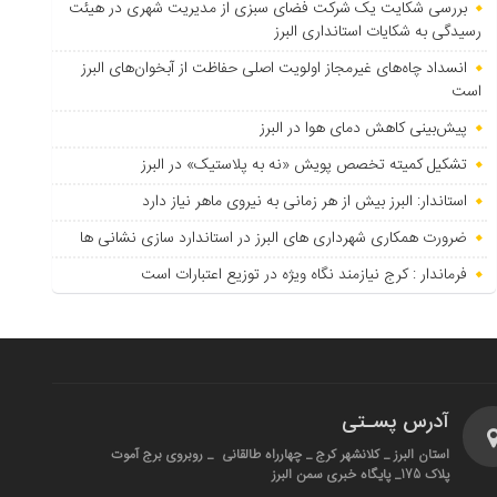
بررسی شکایت یک شرکت فضای سبزی از مدیریت شهری در هیئت
رسیدگی به شکایات استانداری البرز
انسداد چاه‌های غیرمجاز اولویت اصلی حفاظت از آبخوان‌های البرز
است
پیش‌بینی کاهش دمای هوا در البرز
تشکیل کمیته تخصص پویش «نه به پلاستیک» در البرز
استاندار: البرز بیش از هر زمانی به نیروی ماهر نیاز دارد
ضرورت همکاری شهرداری های البرز در استاندارد سازی نشانی ها
فرماندار : کرج نیازمند نگاه ویژه در توزیع اعتبارات است
آدرس پسـتی
استان البرز _ کلانشهر کرج _ چهارراه طالقانی _ روبروی برج آموت
پلاک 175_ پایگاه خبری سمن البرز