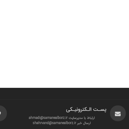
پسـت الـکترونیـکی
ارتباط با مدیرسایت ahmadi@samanealborz.ir
ارسال خبر shahrvand@samanealborz.ir