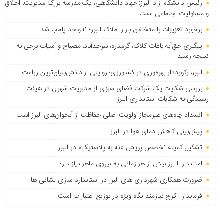
رئیس دانشگاه آزاد البرز: جهاد دانشگاهی، یک مدرسه بزرگ مدیریت، اخلاق
و مسئولیت اجتماعی است
برخورد تعزیرات با متخلفان بازار املاک البرز؛ ۱۱ واحد پلمب شد
پیگیری حق‌آبه باغات کلاک، گرمدره، سرحدآباد، مصباح و آسیاب برجی به
نتیجه رسید
البرز، رکورددار بهره‌وری در کشاورزی؛ روایتی از دانش‌بنیان‌ترین زراعت
بررسی شکایت یک شرکت فضای سبزی از مدیریت شهری در هیئت
رسیدگی به شکایات استانداری البرز
انسداد چاه‌های غیرمجاز اولویت اصلی حفاظت از آبخوان‌های البرز است
پیش‌بینی کاهش دمای هوا در البرز
تشکیل کمیته تخصص پویش «نه به پلاستیک» در البرز
استاندار: البرز بیش از هر زمانی به نیروی ماهر نیاز دارد
ضرورت همکاری شهرداری های البرز در استاندارد سازی نشانی ها
فرماندار : کرج نیازمند نگاه ویژه در توزیع اعتبارات است