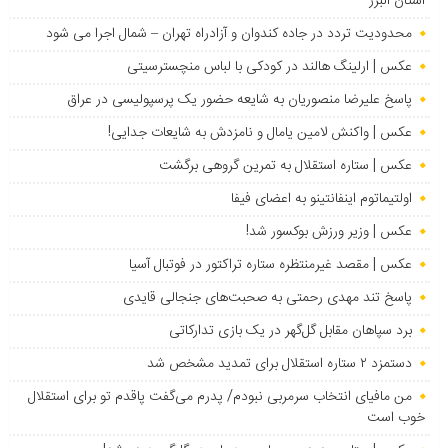
استان البرز
محدودیت تردد در جاده کندوان و آزادراه تهران – شمال اجرا می شود
عکس | ارلینگ هالند در کودکی با لباس منچسترسیتی
پاسخ علیرضا منصوریان به شایعه حضور یک پرسپولیسی در عراق
عکس | واکنش لامین یامال و نامزدش به شایعات جدایی!
عکس | ستاره استقلال به تمرین گروهی برگشت
اولتیماتوم اینفانتینو به اعضای فیفا
عکس | وزیر ورزش بوکسور شد!
عکس | مقصد غیرمنتظره ستاره تراکتور در فوتبال آسیا
پاسخ تند مهدی رحمتی به صحبت‌های جنجالی قایدی
برد سپاهان مقابل گل‌گهر در یک بازی تدارکاتی
دستمزد ۲ ستاره استقلال برای تمدید مشخص شد
من مافیای انتخاب سرمربی نبودم/ پدرم می‌گفت پاقدم تو برای استقلال
خوب است