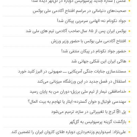
عکس | ستاره جدید پرسپولیس دوباره در گل‌گهر دیده شد!
صحبت‌های دنیامالی در مراسم افتتاح آکادمی ملی بوکس
جواد نکونام نه؛ الهامی سرمربی پیکان شد!
بوکس ایران پس از ۸۵ سال صاحب آکادمی تیم های ملی شد
افتتاح آکادمی ملی بوکس با حضور وزیر ورزش
حضور جواد نکونام در پیکان منتفی شد!
هاکی ایران این شکلی جهانی شد
مستندسازی جنایات جنگی آمریکایی ــ صهیونی در البرز کلید خورد
استقلال در فصل جدید در این ورزشگاه میزبانی می‌کند
خداحافظی نیمار از تیم ملی برزیل؛ دوران من به پایان رسید
مهندسی فوتبال و خوان گسترده؛ ایثار یا تهاجم به بیت المال؟
پل B۱ کرج با تغییراتی در سازه، ترمیم می‌شود
بازگشت گزینه پرسپولیس به ‌گل‌گهر
علی‌نژاد: امیدواریم وزنه‌برداری دوباره طلای کاروان ایران را تضمین کند