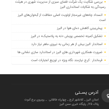
بررسی شکایت یک شرکت فضای سبزی از مدیریت شهری در هیئت
رسیدگی به شکایات استانداری البرز
انسداد چاه‌های غیرمجاز اولویت اصلی حفاظت از آبخوان‌های البرز
است
پیش‌بینی کاهش دمای هوا در البرز
تشکیل کمیته تخصص پویش «نه به پلاستیک» در البرز
استاندار: البرز بیش از هر زمانی به نیروی ماهر نیاز دارد
ضرورت همکاری شهرداری های البرز در استاندارد سازی نشانی ها
فرماندار : کرج نیازمند نگاه ویژه در توزیع اعتبارات است
آدرس پسـتی
استان البرز _ کلانشهر کرج _ چهارراه طالقانی _ روبروی برج آموت
پلاک 175_ پایگاه خبری سمن البرز