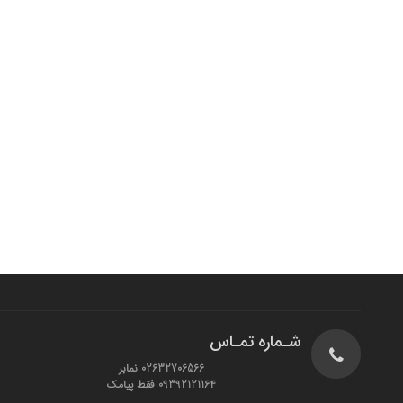
شـماره تمـاس
02632706566 نمابر
09392121164 فقط پیامک