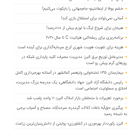
خشم یوفا از اینفانتینو؛ جام‌جهانی را بایکوت می‌کنیم!
آسانی نمی‌تواند برای استقلال بازی کند!
هیجان برای شروع لیگ با تورم بیش از ۱۰۰درصد!
برنامه‌ریزی برای ریشه‌کنی هپاتیت C تا سال ۲۰۳۰
هزینه برای تقویت هویت شهری کرج سرمایه‌گذاری برای آینده است
مدیرعامل توزیع برق البرز: مدیریت مصرف، کلید پایداری شبکه در
روزهای گرم پیش رو است
بیمارستان ۱۳۵ تختخوابی ولیعصر کمالشهر در آستانه بهره‌برداری کامل
رئیس دانشگاه آزاد البرز: جهاد دانشگاهی، یک مدرسه بزرگ مدیریت،
اخلاق و مسئولیت اجتماعی است
برخورد تعزیرات با متخلفان بازار املاک البرز؛ ۱۱ واحد پلمب شد
پیگیری حق‌آبه باغات کلاک، گرمدره، سرحدآباد، مصباح و آسیاب برجی
به نتیجه رسید
البرز، رکورددار بهره‌وری در کشاورزی؛ روایتی از دانش‌بنیان‌ترین زراعت