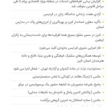
افزایش برخی تعرفه‌های خدمات در منطقه ویژه اقتصادی پیام تا طی
مراحل قانونی متوقف شد
آزادی هفت زندانی ندامتگاه زنان در فردیس
تأکید معاون استاندار البرز بر بهره‌گیری از انرژی‌های پاک در مدارس
استان
البرز در مسیر عشق؛ بسیج همه ظرفیت‌ها برای خدمت‌رسانی به زائران
اربعین
فاز اجرایی متروی فردیس به‌زودی کلید می‌خورد
توسعه همکاری‌های مشترک فرهنگی و هنری بنیاد فاتح و خانه
هنرمندان استان البرز
محدودیت تردد در جاده کندوان و آزادراه تهران – شمال اجرا می شود
عکس | ارلینگ هالند در کودکی با لباس منچسترسیتی
پاسخ علیرضا منصوریان به شایعه حضور یک پرسپولیسی در عراق
عکس | واکنش لامین یامال و نامزدش به شایعات جدایی!
عکس | ستاره استقلال به تمرین گروهی برگشت