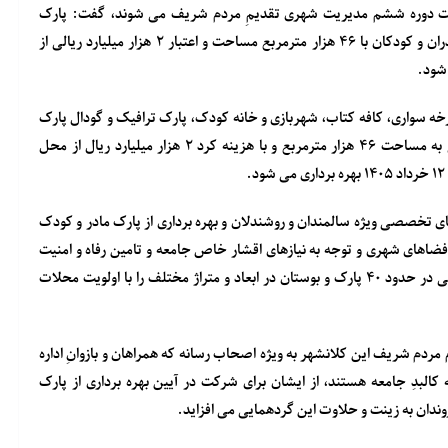
ه خدمت دوره ششم مدیریت شهری تقدیمِ مردم شریف می شوند، گفت: پارک
موضوعی «مادر و کودک» به عنوان نخستین پارک تخصصی ویژه مادران و کودکان با ۴۶ هزار مترمربع مساحت و اعتبار ۲ هزار میلیارد ریالی از
شود.
ه سواری، کافه کتاب، شهربازی و خانه کودک، پارک ترافیک و گودال پارک
از جمله امکانات پارک تخصصی «مادر و کودک» است که در زمینی به مساحت ۴۶ هزار مترمربع و با هزینه کرد ۲ هزار میلیارد ریال از محل
 تخصصی ویژه سالمندان و روشندلان و بهره برداری از پارک مادر و کودک
فضاهای شهری و توجه به نیازهای اقشار خاص جامعه و تامین رفاه و امنیت
این عزیزان را به منصه ظهور گذاشته است؛ مفتخریم که در دوره کنونی در حدود ۴۰ پارک و بوستان در ابعاد و متراژ مختلف را با اولویت محلات
دم شریف این کلانشهر به ویژه اصحاب رسانه که همراهان و بازوانِ اداره
کالبدِ جامعه هستند، از ایشان برای شرکت در آیین بهره برداری از پارک
ان به زینت و حلاوت این گردهمایی می افزاید.