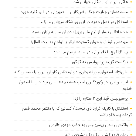
هاکی ایران این شکلی جهانی شد
مستندسازی جنایات جنگی آمریکایی ــ صهیونی در البرز کلید خورد
استقلال در فصل جدید در این ورزشگاه میزبانی می‌کند
خداحافظی نیمار از تیم ملی برزیل؛ دوران من به پایان رسید
مهندسی فوتبال و خوان گسترده؛ ایثار یا تهاجم به بیت المال؟
پل B۱ کرج با تغییراتی در سازه، ترمیم می‌شود
بازگشت گزینه پرسپولیس به ‌گل‌گهر
علی‌نژاد: امیدواریم وزنه‌برداری دوباره طلای کاروان ایران را تضمین کند
انوشیروانی: در رکوردگیری اخیر، همه بچه‌ها عالی بودند و ما امیدوار
شدیم
پرسپولیس قید این ۲ ستاره را زد!
استقلال با کاریله قراردادی نبست/ کسانی که با منتظر محمد فسخ
کردند پاسخگو باشند
واکنش رسمی پرسپولیس به جذب مهدی طارمی
زمان قرعه کشی لیگ یک مشخص شد