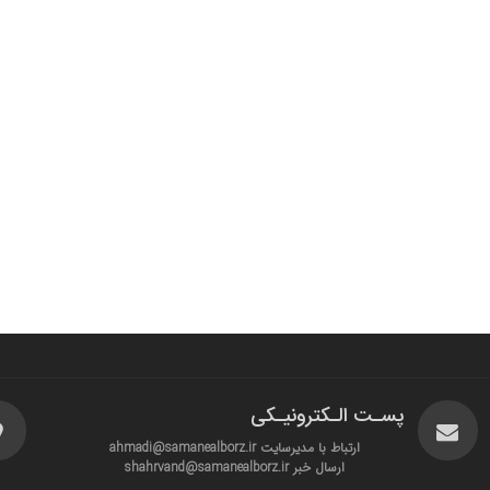
پسـت الـکترونیـکی
ارتباط با مدیرسایت ahmadi@samanealborz.ir
ارسال خبر shahrvand@samanealborz.ir