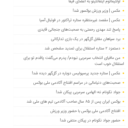
اولتیماتوم اینفانتینو به اعضای فیفا
عکس | وزیر ورزش بوکسور شد!
عکس | مقصد غیرمنتظره ستاره تراکتور در فوتبال آسیا
پاسخ تند مهدی رحمتی به صحبت‌های جنجالی قایدی
برد سپاهان مقابل گل‌گهر در یک بازی تدارکاتی
دستمزد ۲ ستاره استقلال برای تمدید مشخص شد
من مافیای انتخاب سرمربی نبودم/ پدرم می‌گفت پاقدم تو برای
استقلال خوب است
عکس | ستاره جدید پرسپولیس دوباره در گل‌گهر دیده شد!
صحبت‌های دنیامالی در مراسم افتتاح آکادمی ملی بوکس
جواد نکونام نه؛ الهامی سرمربی پیکان شد!
بوکس ایران پس از ۸۵ سال صاحب آکادمی تیم های ملی شد
افتتاح آکادمی ملی بوکس با حضور وزیر ورزش
حضور جواد نکونام در پیکان منتفی شد!