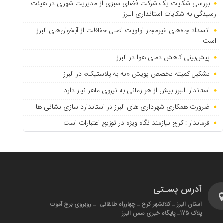
بررسی شکایت یک شرکت فضای سبزی از مدیریت شهری در هیئت
رسیدگی به شکایات استانداری البرز
انسداد چاه‌های غیرمجاز اولویت اصلی حفاظت از آبخوان‌های البرز
است
پیش‌بینی کاهش دمای هوا در البرز
تشکیل کمیته تخصص پویش «نه به پلاستیک» در البرز
استاندار: البرز بیش از هر زمانی به نیروی ماهر نیاز دارد
ضرورت همکاری شهرداری های البرز در استاندارد سازی نشانی ها
فرماندار : کرج نیازمند نگاه ویژه در توزیع اعتبارات است
آدرس پسـتی
استان البرز _ کلانشهر کرج _ چهارراه طالقانی _ روبروی برج آموت
پلاک 175_ پایگاه خبری سمن البرز