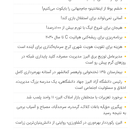
خشم یوفا از اینفانتینو؛ جام‌جهانی را بایکوت می‌کنیم!
آسانی نمی‌تواند برای استقلال بازی کند!
هیجان برای شروع لیگ با تورم بیش از ۱۰۰درصد!
برنامه‌ریزی برای ریشه‌کنی هپاتیت C تا سال ۲۰۳۰
هزینه برای تقویت هویت شهری کرج سرمایه‌گذاری برای آینده است
مدیرعامل توزیع برق البرز: مدیریت مصرف، کلید پایداری شبکه در
روزهای گرم پیش رو است
بیمارستان ۱۳۵ تختخوابی ولیعصر کمالشهر در آستانه بهره‌برداری کامل
رئیس دانشگاه آزاد البرز: جهاد دانشگاهی، یک مدرسه بزرگ مدیریت،
اخلاق و مسئولیت اجتماعی است
برخورد تعزیرات با متخلفان بازار املاک البرز؛ ۱۱ واحد پلمب شد
پیگیری حق‌آبه باغات کلاک، گرمدره، سرحدآباد، مصباح و آسیاب برجی
به نتیجه رسید
البرز، رکورددار بهره‌وری در کشاورزی؛ روایتی از دانش‌بنیان‌ترین زراعت