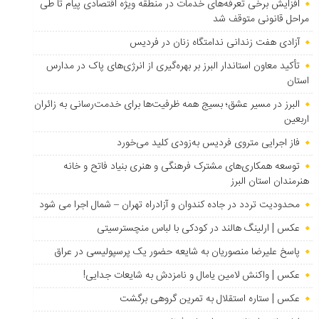
افزایش برخی تعرفه‌های خدمات در منطقه ویژه اقتصادی پیام تا طی
مراحل قانونی متوقف شد
آزادی هفت زندانی ندامتگاه زنان در فردیس
تأکید معاون استاندار البرز بر بهره‌گیری از انرژی‌های پاک در مدارس
استان
البرز در مسیر عشق؛ بسیج همه ظرفیت‌ها برای خدمت‌رسانی به زائران
اربعین
فاز اجرایی متروی فردیس به‌زودی کلید می‌خورد
توسعه همکاری‌های مشترک فرهنگی و هنری بنیاد فاتح و خانه
هنرمندان استان البرز
محدودیت تردد در جاده کندوان و آزادراه تهران – شمال اجرا می شود
عکس | ارلینگ هالند در کودکی با لباس منچسترسیتی
پاسخ علیرضا منصوریان به شایعه حضور یک پرسپولیسی در عراق
عکس | واکنش لامین یامال و نامزدش به شایعات جدایی!
عکس | ستاره استقلال به تمرین گروهی برگشت