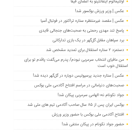
اولتیماتوم اینفانتینو به اعضای فیفا
عکس | وزیر ورزش بوکسور شد!
عکس | مقصد غیرمنتظره ستاره تراکتور در فوتبال آسیا
پاسخ تند مهدی رحمتی به صحبت‌های جنجالی قایدی
برد سپاهان مقابل گل‌گهر در یک بازی تدارکاتی
دستمزد ۲ ستاره استقلال برای تمدید مشخص شد
من مافیای انتخاب سرمربی نبودم/ پدرم می‌گفت پاقدم تو برای
استقلال خوب است
عکس | ستاره جدید پرسپولیس دوباره در گل‌گهر دیده شد!
صحبت‌های دنیامالی در مراسم افتتاح آکادمی ملی بوکس
جواد نکونام نه؛ الهامی سرمربی پیکان شد!
بوکس ایران پس از ۸۵ سال صاحب آکادمی تیم های ملی شد
افتتاح آکادمی ملی بوکس با حضور وزیر ورزش
حضور جواد نکونام در پیکان منتفی شد!