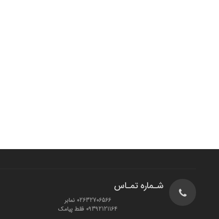
شـماره تمـاس
02632706566 نمابر
09392121164 فقط پیامک