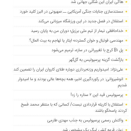
هاکی ایران این شکلی جهانی شد
مستندسازی جنایات جنگی آمریکایی ــ صهیونی در البرز کلید خورد
استقلال در فصل جدید در این ورزشگاه میزبانی می‌کند
خداحافظی نیمار از تیم ملی برزیل؛ دوران من به پایان رسید
مهندسی فوتبال و خوان گسترده؛ ایثار یا تهاجم به بیت المال؟
پل B۱ کرج با تغییراتی در سازه، ترمیم می‌شود
بازگشت گزینه پرسپولیس به ‌گل‌گهر
علی‌نژاد: امیدواریم وزنه‌برداری دوباره طلای کاروان ایران را تضمین کند
انوشیروانی: در رکوردگیری اخیر، همه بچه‌ها عالی بودند و ما امیدوار
شدیم
پرسپولیس قید این ۲ ستاره را زد!
استقلال با کاریله قراردادی نبست/ کسانی که با منتظر محمد فسخ
کردند پاسخگو باشند
واکنش رسمی پرسپولیس به جذب مهدی طارمی
زمان قرعه کشی لیگ یک مشخص شد