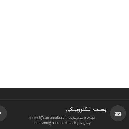
پسـت الـکترونیـکی
ارتباط با مدیرسایت ahmadi@samanealborz.ir
ارسال خبر shahrvand@samanealborz.ir