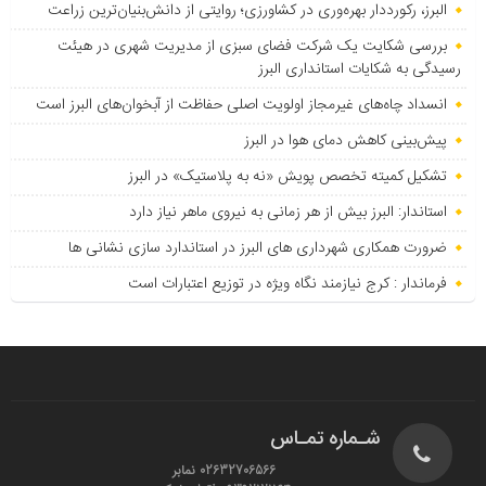
البرز، رکورددار بهره‌وری در کشاورزی؛ روایتی از دانش‌بنیان‌ترین زراعت
بررسی شکایت یک شرکت فضای سبزی از مدیریت شهری در هیئت
رسیدگی به شکایات استانداری البرز
انسداد چاه‌های غیرمجاز اولویت اصلی حفاظت از آبخوان‌های البرز است
پیش‌بینی کاهش دمای هوا در البرز
تشکیل کمیته تخصص پویش «نه به پلاستیک» در البرز
استاندار: البرز بیش از هر زمانی به نیروی ماهر نیاز دارد
ضرورت همکاری شهرداری های البرز در استاندارد سازی نشانی ها
فرماندار : کرج نیازمند نگاه ویژه در توزیع اعتبارات است
شـماره تمـاس
02632706566 نمابر