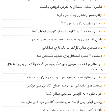
عکس | ستاره استقلال به تمرین گروهی برگشت
اولتیماتوم اینفانتینو به اعضای فیفا
عکس | وزیر ورزش بوکسور شد!
عکس | مقصد غیرمنتظره ستاره تراکتور در فوتبال آسیا
پاسخ تند مهدی رحمتی به صحبت‌های جنجالی قایدی
برد سپاهان مقابل گل‌گهر در یک بازی تدارکاتی
دستمزد ۲ ستاره استقلال برای تمدید مشخص شد
من مافیای انتخاب سرمربی نبودم/ پدرم می‌گفت پاقدم تو برای استقلال
خوب است
عکس | ستاره جدید پرسپولیس دوباره در گل‌گهر دیده شد!
صحبت‌های دنیامالی در مراسم افتتاح آکادمی ملی بوکس
جواد نکونام نه؛ الهامی سرمربی پیکان شد!
بوکس ایران پس از ۸۵ سال صاحب آکادمی تیم های ملی شد
افتتاح آکادمی ملی بوکس با حضور وزیر ورزش