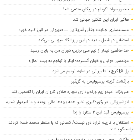
حضور جواد نکونام در پیکان منتفی شد!
هاکی ایران این شکلی جهانی شد
مستندسازی جنایات جنگی آمریکایی ــ صهیونی در البرز کلید خورد
استقلال در فصل جدید در این ورزشگاه میزبانی می‌کند
خداحافظی نیمار از تیم ملی برزیل؛ دوران من به پایان رسید
مهندسی فوتبال و خوان گسترده؛ ایثار یا تهاجم به بیت المال؟
پل B۱ کرج با تغییراتی در سازه، ترمیم می‌شود
بازگشت گزینه پرسپولیس به ‌گل‌گهر
علی‌نژاد: امیدواریم وزنه‌برداری دوباره طلای کاروان ایران را تضمین کند
انوشیروانی: در رکوردگیری اخیر، همه بچه‌ها عالی بودند و ما امیدوار شدیم
پرسپولیس قید این ۲ ستاره را زد!
استقلال با کاریله قراردادی نبست/ کسانی که با منتظر محمد فسخ کردند
پاسخگو باشند
واکنش رسمی پرسپولیس به جذب مهدی طارمی