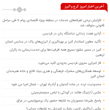
آخرین اخبار امروز کرج و البرز
افزایش برخی تعرفه‌های خدمات در منطقه ویژه اقتصادی پیام تا طی مراحل
قانونی متوقف شد
آزادی هفت زندانی ندامتگاه زنان در فردیس
تأکید معاون استاندار البرز بر بهره‌گیری از انرژی‌های پاک در مدارس استان
البرز در مسیر عشق؛ بسیج همه ظرفیت‌ها برای خدمت‌رسانی به زائران
اربعین
فاز اجرایی متروی فردیس به‌زودی کلید می‌خورد
توسعه همکاری‌های مشترک فرهنگی و هنری بنیاد فاتح و خانه هنرمندان
استان البرز
محدودیت تردد در جاده کندوان و آزادراه تهران – شمال اجرا می شود
عکس | ارلینگ هالند در کودکی با لباس منچسترسیتی
پاسخ علیرضا منصوریان به شایعه حضور یک پرسپولیسی در عراق
عکس | واکنش لامین یامال و نامزدش به شایعات جدایی!