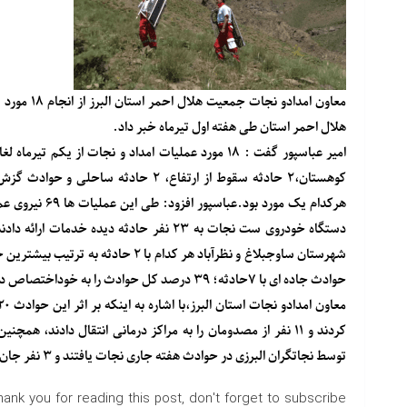
هلال احمر استان طی هفته اول تیرماه خبر داد.
کوهستان،۲ حادثه سقوط از ارتفاع، ۲ 
شهرستان ساوجبلاغ و نظرآباد هر کدام 
حوادث جاده ای با ۷حادثه؛ ۳۹ درصد کل حوادث را به خوداختصاص داد.
توسط نجاتگران البرزی در حوادث هفته جاری نجات یافتند و ۳ نفر جان خود را از دست دادند. نسخه قابل چاپ
hank you for reading this post, don't forget to subscribe!