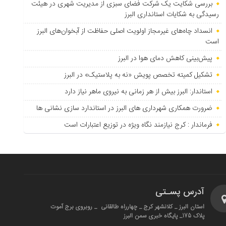
بررسی شکایت یک شرکت فضای سبزی از مدیریت شهری در هیئت
رسیدگی به شکایات استانداری البرز
انسداد چاه‌های غیرمجاز اولویت اصلی حفاظت از آبخوان‌های البرز
است
پیش‌بینی کاهش دمای هوا در البرز
تشکیل کمیته تخصص پویش «نه به پلاستیک» در البرز
استاندار: البرز بیش از هر زمانی به نیروی ماهر نیاز دارد
ضرورت همکاری شهرداری های البرز در استاندارد سازی نشانی ها
فرماندار : کرج نیازمند نگاه ویژه در توزیع اعتبارات است
آدرس پسـتی
استان البرز _ کلانشهر کرج _ چهارراه طالقانی _ روبروی برج آموت
پلاک 175_ پایگاه خبری سمن البرز