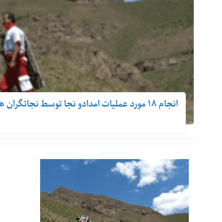
انجام ۱۸ مورد عملیات امدادو نجا توسط نجاتگران هلال احمر استان البرز