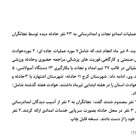
معاون امدادو نجات جمعیت هلال احمر استان البرز از انجام ۱۸ مورد عملیات امدادو نجات و امدادرسانی به ۲۳ نفر حادثه دیده توسط نجاتگران
امیر عباسپور گفت : ۱۸ مورد عملیات امداد و نجات از یکم تیرماه لغایت ۸ تیر ماه انجام شد،که شامل۷ مورد عملیات جاده ای؛ ۲ موردحوادث
حادثه ساحلی و حوادث گزش،صنعتی و کارگاهی،فوریت های پزشکی،مراجعه حضوری وحادثه ورزشی
هرکدام یک مورد بود.عباسپور افزود: طی این عملیات ها ۶۹ نیروی عملیاتی در قالب ۲۷ تیم امداد و نجات با بکارگیری ۱۳ دستگاه آمبولانس، ۵
دستگاه خودروی ست نجات به ۲۳ نفر حادثه دیده خدمات ارائه دادند.وی، ادامه داد: شهرستان کرج ۱۱ حادثه، شهرستان اشتهارد با ۳حادثه و
با ۲ حادثه به ترتیب بیشترین حوادث استان را در هفته ابتدایی تیرماه داشتند.حوادث هفته گذشته شامل:
معاون امدادو نجات استان البرز،با اشاره به اینکه بر اثر این حوادث ۲۰ نفر مصدوم شدند گفت: نجاتگران به ۲ نفر از آسیب دیدگان امدادرسانی
کردند و ۱۱ نفر از مصدومان را به مراکز درمانی انتقال دادند، همچنین ۳ نفر در محل حادثه بصورت سرپایی خدمات امدادی ارائه کردند.۲ نفر
T