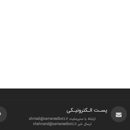
پسـت الـکترونیـکی
ارتباط با مدیرسایت ahmadi@samanealborz.ir
ارسال خبر shahrvand@samanealborz.ir