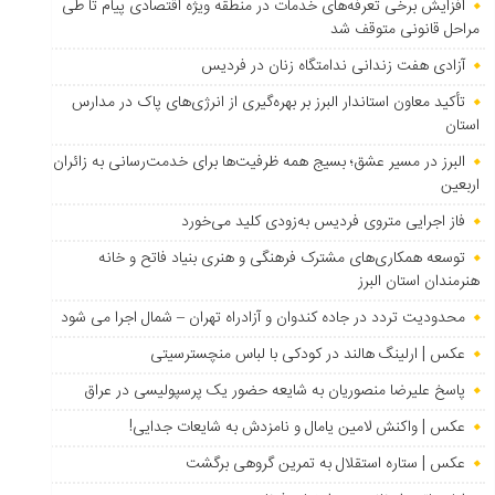
افزایش برخی تعرفه‌های خدمات در منطقه ویژه اقتصادی پیام تا طی
مراحل قانونی متوقف شد
آزادی هفت زندانی ندامتگاه زنان در فردیس
تأکید معاون استاندار البرز بر بهره‌گیری از انرژی‌های پاک در مدارس
استان
البرز در مسیر عشق؛ بسیج همه ظرفیت‌ها برای خدمت‌رسانی به زائران
اربعین
فاز اجرایی متروی فردیس به‌زودی کلید می‌خورد
توسعه همکاری‌های مشترک فرهنگی و هنری بنیاد فاتح و خانه
هنرمندان استان البرز
محدودیت تردد در جاده کندوان و آزادراه تهران – شمال اجرا می شود
عکس | ارلینگ هالند در کودکی با لباس منچسترسیتی
پاسخ علیرضا منصوریان به شایعه حضور یک پرسپولیسی در عراق
عکس | واکنش لامین یامال و نامزدش به شایعات جدایی!
عکس | ستاره استقلال به تمرین گروهی برگشت