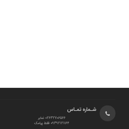
شـماره تمـاس
02632706566 نمابر
09392121164 فقط پیامک