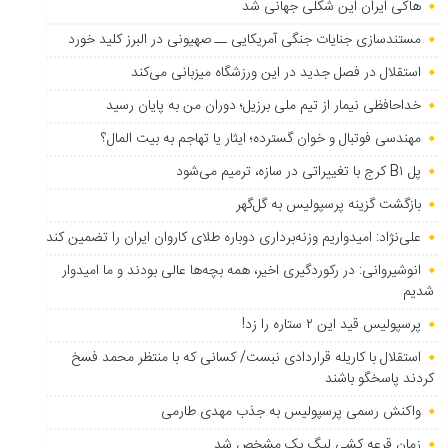
هاکی ایران این شکلی جهانی شد
مستندسازی جنایات جنگی آمریکایی ــ صهیونی در البرز کلید خورد
استقلال در فصل جدید در این ورزشگاه میزبانی می‌کند
خداحافظی نیمار از تیم ملی برزیل؛ دوران من به پایان رسید
مهندسی فوتبال و خوان گسترده؛ ایثار یا تهاجم به بیت المال؟
پل B۱ کرج با تغییراتی در سازه، ترمیم می‌شود
بازگشت گزینه پرسپولیس به ‌گل‌گهر
علی‌نژاد: امیدواریم وزنه‌برداری دوباره طلای کاروان ایران را تضمین کند
انوشیروانی: در رکوردگیری اخیر، همه بچه‌ها عالی بودند و ما امیدوار
شدیم
پرسپولیس قید این ۲ ستاره را زد!
استقلال با کاریله قراردادی نبست/ کسانی که با منتظر محمد فسخ
کردند پاسخگو باشند
واکنش رسمی پرسپولیس به جذب مهدی طارمی
زمان قرعه کشی لیگ یک مشخص شد