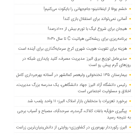
خشم یوفا از اینفانتینو؛ جام‌جهانی را بایکوت می‌کنیم!
آسانی نمی‌تواند برای استقلال بازی کند!
هیجان برای شروع لیگ با تورم بیش از ۱۰۰درصد!
برنامه‌ریزی برای ریشه‌کنی هپاتیت C تا سال ۲۰۳۰
هزینه برای تقویت هویت شهری کرج سرمایه‌گذاری برای آینده است
مدیرعامل توزیع برق البرز: مدیریت مصرف، کلید پایداری شبکه در
روزهای گرم پیش رو است
بیمارستان ۱۳۵ تختخوابی ولیعصر کمالشهر در آستانه بهره‌برداری کامل
رئیس دانشگاه آزاد البرز: جهاد دانشگاهی، یک مدرسه بزرگ مدیریت،
اخلاق و مسئولیت اجتماعی است
برخورد تعزیرات با متخلفان بازار املاک البرز؛ ۱۱ واحد پلمب شد
پیگیری حق‌آبه باغات کلاک، گرمدره، سرحدآباد، مصباح و آسیاب برجی
به نتیجه رسید
البرز، رکورددار بهره‌وری در کشاورزی؛ روایتی از دانش‌بنیان‌ترین زراعت