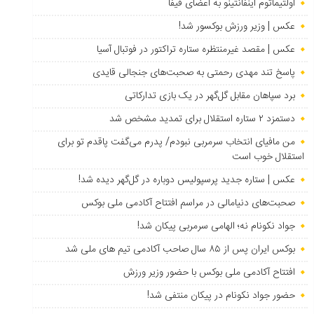
اولتیماتوم اینفانتینو به اعضای فیفا
عکس | وزیر ورزش بوکسور شد!
عکس | مقصد غیرمنتظره ستاره تراکتور در فوتبال آسیا
پاسخ تند مهدی رحمتی به صحبت‌های جنجالی قایدی
برد سپاهان مقابل گل‌گهر در یک بازی تدارکاتی
دستمزد ۲ ستاره استقلال برای تمدید مشخص شد
من مافیای انتخاب سرمربی نبودم/ پدرم می‌گفت پاقدم تو برای
استقلال خوب است
عکس | ستاره جدید پرسپولیس دوباره در گل‌گهر دیده شد!
صحبت‌های دنیامالی در مراسم افتتاح آکادمی ملی بوکس
جواد نکونام نه؛ الهامی سرمربی پیکان شد!
بوکس ایران پس از ۸۵ سال صاحب آکادمی تیم های ملی شد
افتتاح آکادمی ملی بوکس با حضور وزیر ورزش
حضور جواد نکونام در پیکان منتفی شد!