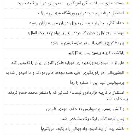
مستندسازی جنایات جنگی آمریکایی ــ صهیونی در البرز کلید خورد
استقلال در فصل جدید در این ورزشگاه میزبانی می‌کند
خداحافظی نیمار از تیم ملی برزیل؛ دوران من به پایان رسید
مهندسی فوتبال و خوان گسترده؛ ایثار یا تهاجم به بیت المال؟
پل B۱ کرج با تغییراتی در سازه، ترمیم می‌شود
بازگشت گزینه پرسپولیس به ‌گل‌گهر
علی‌نژاد: امیدواریم وزنه‌برداری دوباره طلای کاروان ایران را تضمین کند
انوشیروانی: در رکوردگیری اخیر، همه بچه‌ها عالی بودند و ما امیدوار شدیم
پرسپولیس قید این ۲ ستاره را زد!
استقلال با کاریله قراردادی نبست/ کسانی که با منتظر محمد فسخ کردند
پاسخگو باشند
واکنش رسمی پرسپولیس به جذب مهدی طارمی
زمان قرعه کشی لیگ یک مشخص شد
خشم یوفا از اینفانتینو؛ جام‌جهانی را بایکوت می‌کنیم!