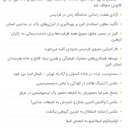
قانونی متوقف شد
آزادی هفت زندانی ندامتگاه زنان در فردیس
تأکید معاون استاندار البرز بر بهره‌گیری از انرژی‌های پاک در مدارس استان
البرز در مسیر عشق؛ بسیج همه ظرفیت‌ها برای خدمت‌رسانی به زائران
اربعین
فاز اجرایی متروی فردیس به‌زودی کلید می‌خورد
توسعه همکاری‌های مشترک فرهنگی و هنری بنیاد فاتح و خانه هنرمندان
استان البرز
محدودیت تردد در جاده کندوان و آزادراه تهران – شمال اجرا می شود
عکس | ارلینگ هالند در کودکی با لباس منچسترسیتی
پاسخ علیرضا منصوریان به شایعه حضور یک پرسپولیسی در عراق
عکس | واکنش لامین یامال و نامزدش به شایعات جدایی!
عکس | ستاره استقلال به تمرین گروهی برگشت
اولتیماتوم اینفانتینو به اعضای فیفا