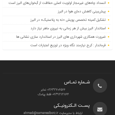
انسداد چاه‌های غیرمجاز اولویت اصلی حفاظت از آبخوان‌های البرز است
پیش‌بینی کاهش دمای هوا در البرز
تشکیل کمیته تخصص پویش «نه به پلاستیک» در البرز
استاندار: البرز بیش از هر زمانی به نیروی ماهر نیاز دارد
ضرورت همکاری شهرداری های البرز در استاندارد سازی نشانی ها
فرماندار : کرج نیازمند نگاه ویژه در توزیع اعتبارات است
شـماره تمـاس
02632706566 نمابر
09392121164 فقط پیامک
پسـت الـکترونیـکی
ارتباط با مدیرسایت ahmadi@samanealborz.ir