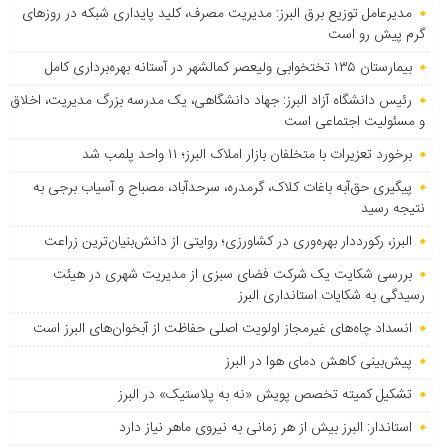
مدیرعامل توزیع برق البرز: مدیریت مصرف، کلید پایداری شبکه در روزهای
گرم پیش رو است
بیمارستان ۱۳۵ تختخوابی ولیعصر کمالشهر در آستانه بهره‌برداری کامل
رئیس دانشگاه آزاد البرز: جهاد دانشگاهی، یک مدرسه بزرگ مدیریت، اخلاق
و مسئولیت اجتماعی است
برخورد تعزیرات با متخلفان بازار املاک البرز؛ ۱۱ واحد پلمب شد
پیگیری حق‌آبه باغات کلاک، گرمدره، سرحدآباد، مصباح و آسیاب برجی به
نتیجه رسید
البرز، رکورددار بهره‌وری در کشاورزی؛ روایتی از دانش‌بنیان‌ترین زراعت
بررسی شکایت یک شرکت فضای سبزی از مدیریت شهری در هیئت
رسیدگی به شکایات استانداری البرز
انسداد چاه‌های غیرمجاز اولویت اصلی حفاظت از آبخوان‌های البرز است
پیش‌بینی کاهش دمای هوا در البرز
تشکیل کمیته تخصص پویش «نه به پلاستیک» در البرز
استاندار: البرز بیش از هر زمانی به نیروی ماهر نیاز دارد