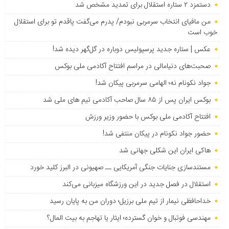
دستمزد ۲ ستاره استقلال برای تمدید مشخص شد
من مافیای انتخاب سرمربی نبودم/ پدرم می‌گفت پاقدم تو برای استقلال
خوب است
عکس | ستاره جدید پرسپولیس دوباره در گل‌گهر دیده شد!
صحبت‌های دنیامالی در مراسم افتتاح آکادمی ملی بوکس
جواد نکونام نه؛ الهامی سرمربی پیکان شد!
بوکس ایران پس از ۸۵ سال صاحب آکادمی تیم های ملی شد
افتتاح آکادمی ملی بوکس با حضور وزیر ورزش
حضور جواد نکونام در پیکان منتفی شد!
هاکی ایران این شکلی جهانی شد
مستندسازی جنایات جنگی آمریکایی ــ صهیونی در البرز کلید خورد
استقلال در فصل جدید در این ورزشگاه میزبانی می‌کند
خداحافظی نیمار از تیم ملی برزیل؛ دوران من به پایان رسید
مهندسی فوتبال و خوان گسترده؛ ایثار یا تهاجم به بیت المال؟