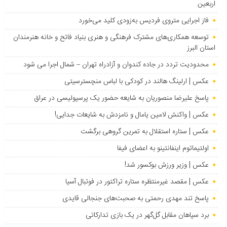
اربعین
فاز اجرایی متروی فردیس به‌زودی کلید می‌خورد
توسعه همکاری‌های مشترک فرهنگی و هنری بنیاد فاتح و خانه هنرمندان
استان البرز
محدودیت تردد در جاده کندوان و آزادراه تهران – شمال اجرا می شود
عکس | ارلینگ هالند در کودکی با لباس منچسترسیتی
پاسخ علیرضا منصوریان به شایعه حضور یک پرسپولیسی در عراق
عکس | واکنش لامین یامال و نامزدش به شایعات جدایی!
عکس | ستاره استقلال به تمرین گروهی برگشت
اولتیماتوم اینفانتینو به اعضای فیفا
عکس | وزیر ورزش بوکسور شد!
عکس | مقصد غیرمنتظره ستاره تراکتور در فوتبال آسیا
پاسخ تند مهدی رحمتی به صحبت‌های جنجالی قایدی
برد سپاهان مقابل گل‌گهر در یک بازی تدارکاتی