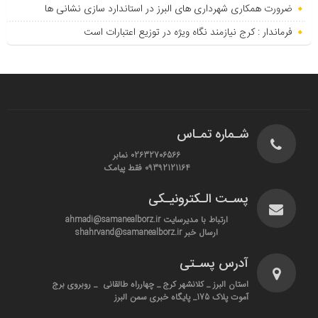
ضرورت همکاری شهرداری های البرز در استاندارد سازی نشانی ها
فرماندار : کرج نیازمند نگاه ویژه در توزیع اعتبارات است
شـماره تمـاس
02632706566 نمابر
09392121164 فقط پیامک
پسـت الـکترونیـکی
ارتباط با مدیرسایت ahmadi@samanealborz.ir
ارسال خبر shahrvand@samanealborz.ir
آدرس پسـتی
استان البرز _ کلانشهر کرج _ چهارراه طالقانی _ روبروی برج
آموت پلاک 175_ پایگاه خبری سمن البرز