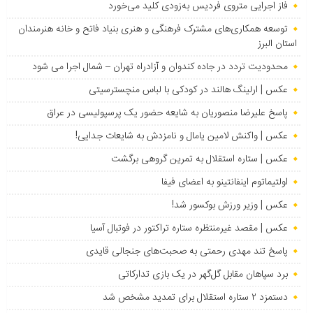
فاز اجرایی متروی فردیس به‌زودی کلید می‌خورد
توسعه همکاری‌های مشترک فرهنگی و هنری بنیاد فاتح و خانه هنرمندان
استان البرز
محدودیت تردد در جاده کندوان و آزادراه تهران – شمال اجرا می شود
عکس | ارلینگ هالند در کودکی با لباس منچسترسیتی
پاسخ علیرضا منصوریان به شایعه حضور یک پرسپولیسی در عراق
عکس | واکنش لامین یامال و نامزدش به شایعات جدایی!
عکس | ستاره استقلال به تمرین گروهی برگشت
اولتیماتوم اینفانتینو به اعضای فیفا
عکس | وزیر ورزش بوکسور شد!
عکس | مقصد غیرمنتظره ستاره تراکتور در فوتبال آسیا
پاسخ تند مهدی رحمتی به صحبت‌های جنجالی قایدی
برد سپاهان مقابل گل‌گهر در یک بازی تدارکاتی
دستمزد ۲ ستاره استقلال برای تمدید مشخص شد