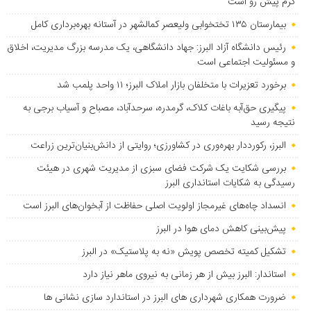
گرم پیش رو است
بیمارستان ۱۳۵ تختخوابی ولیعصر کمالشهر در آستانه بهره‌برداری کامل
رئیس دانشگاه آزاد البرز: جهاد دانشگاهی، یک مدرسه بزرگ مدیریت، اخلاق
و مسئولیت اجتماعی است
برخورد تعزیرات با متخلفان بازار املاک البرز؛ ۱۱ واحد پلمب شد
پیگیری حق‌آبه باغات کلاک، گرمدره، سرحدآباد، مصباح و آسیاب برجی به
نتیجه رسید
البرز، رکورددار بهره‌وری در کشاورزی؛ روایتی از دانش‌بنیان‌ترین زراعت
بررسی شکایت یک شرکت فضای سبزی از مدیریت شهری در هیئت
رسیدگی به شکایات استانداری البرز
انسداد چاه‌های غیرمجاز اولویت اصلی حفاظت از آبخوان‌های البرز است
پیش‌بینی کاهش دمای هوا در البرز
تشکیل کمیته تخصص پویش «نه به پلاستیک» در البرز
استاندار: البرز بیش از هر زمانی به نیروی ماهر نیاز دارد
ضرورت همکاری شهرداری های البرز در استاندارد سازی نشانی ها