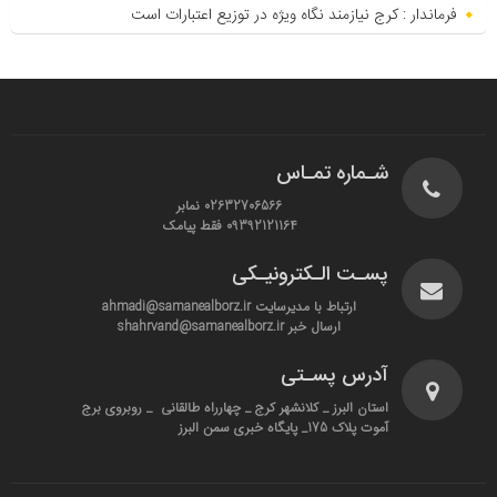
فرماندار : کرج نیازمند نگاه ویژه در توزیع اعتبارات است
شـماره تمـاس
02632706566 نمابر
09392121164 فقط پیامک
پسـت الـکترونیـکی
ارتباط با مدیرسایت ahmadi@samanealborz.ir
ارسال خبر shahrvand@samanealborz.ir
آدرس پسـتی
استان البرز _ کلانشهر کرج _ چهارراه طالقانی _ روبروی برج
آموت پلاک 175_ پایگاه خبری سمن البرز