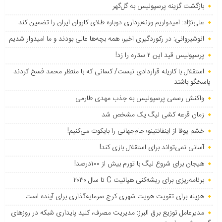
بازگشت گزینه پرسپولیس به ‌گل‌گهر
علی‌نژاد: امیدواریم وزنه‌برداری دوباره طلای کاروان ایران را تضمین کند
انوشیروانی: در رکوردگیری اخیر، همه بچه‌ها عالی بودند و ما امیدوار شدیم
پرسپولیس قید این ۲ ستاره را زد!
استقلال با کاریله قراردادی نبست/ کسانی که با منتظر محمد فسخ کردند
پاسخگو باشند
واکنش رسمی پرسپولیس به جذب مهدی طارمی
زمان قرعه کشی لیگ یک مشخص شد
خشم یوفا از اینفانتینو؛ جام‌جهانی را بایکوت می‌کنیم!
آسانی نمی‌تواند برای استقلال بازی کند!
هیجان برای شروع لیگ با تورم بیش از ۱۰۰درصد!
برنامه‌ریزی برای ریشه‌کنی هپاتیت C تا سال ۲۰۳۰
هزینه برای تقویت هویت شهری کرج سرمایه‌گذاری برای آینده است
مدیرعامل توزیع برق البرز: مدیریت مصرف، کلید پایداری شبکه در روزهای