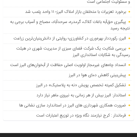
و مسئولیت اجتماعی است
برخورد تعزیرات با متخلفان بازار املاک البرز؛ ۱۱ واحد پلمب شد
پیگیری حق‌آبه باغات کلاک، گرمدره، سرحدآباد، مصباح و آسیاب برجی به
نتیجه رسید
البرز، رکورددار بهره‌وری در کشاورزی؛ روایتی از دانش‌بنیان‌ترین زراعت
بررسی شکایت یک شرکت فضای سبزی از مدیریت شهری در هیئت
رسیدگی به شکایات استانداری البرز
انسداد چاه‌های غیرمجاز اولویت اصلی حفاظت از آبخوان‌های البرز است
پیش‌بینی کاهش دمای هوا در البرز
تشکیل کمیته تخصص پویش «نه به پلاستیک» در البرز
استاندار: البرز بیش از هر زمانی به نیروی ماهر نیاز دارد
ضرورت همکاری شهرداری های البرز در استاندارد سازی نشانی ها
فرماندار : کرج نیازمند نگاه ویژه در توزیع اعتبارات است