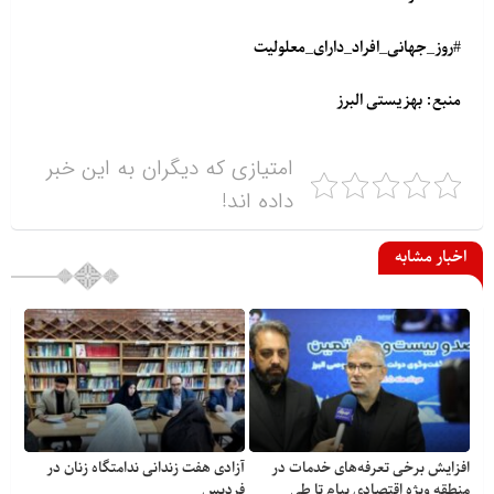
#روز_جهانی_افراد_دارای_معلولیت
منبع: بهزیستی البرز
امتیازی که دیگران به این خبر
داده اند!
اخبار مشابه
افزایش برخی تعرفه‌های خدمات در
آزادی هفت زندانی ندامتگاه زنان در
منطقه ویژه اقتصادی پیام تا طی
فردیس