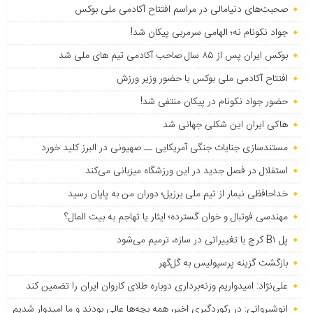
صحبت‌های دنیامالی در مراسم افتتاح آکادمی ملی بوکس
جواد نکونام نه؛ الهامی سرمربی پیکان شد!
بوکس ایران پس از ۸۵ سال صاحب آکادمی تیم های ملی شد
افتتاح آکادمی ملی بوکس با حضور وزیر ورزش
حضور جواد نکونام در پیکان منتفی شد!
هاکی ایران این شکلی جهانی شد
مستندسازی جنایات جنگی آمریکایی ــ صهیونی در البرز کلید خورد
استقلال در فصل جدید در این ورزشگاه میزبانی می‌کند
خداحافظی نیمار از تیم ملی برزیل؛ دوران من به پایان رسید
مهندسی فوتبال و خوان گسترده؛ ایثار یا تهاجم به بیت المال؟
پل B۱ کرج با تغییراتی در سازه، ترمیم می‌شود
بازگشت گزینه پرسپولیس به ‌گل‌گهر
علی‌نژاد: امیدواریم وزنه‌برداری دوباره طلای کاروان ایران را تضمین کند
انوشیروانی: در رکوردگیری اخیر، همه بچه‌ها عالی بودند و ما امیدوار شدیم