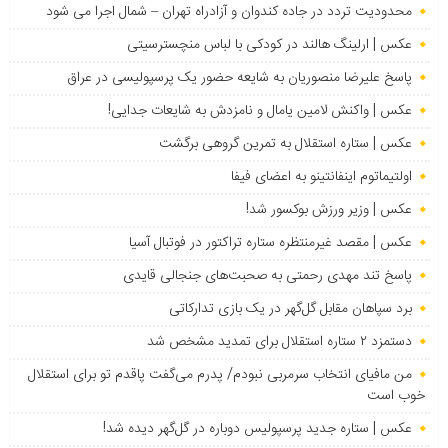
محدودیت تردد در جاده کندوان و آزادراه تهران – شمال اجرا می شود
عکس | ارلینگ هالند در کودکی با لباس منچسترسیتی
پاسخ علیرضا منصوریان به شایعه حضور یک پرسپولیسی در عراق
عکس | واکنش لامین یامال و نامزدش به شایعات جدایی!
عکس | ستاره استقلال به تمرین گروهی برگشت
اولتیماتوم اینفانتینو به اعضای فیفا
عکس | وزیر ورزش بوکسور شد!
عکس | مقصد غیرمنتظره ستاره تراکتور در فوتبال آسیا
پاسخ تند مهدی رحمتی به صحبت‌های جنجالی قایدی
برد سپاهان مقابل گل‌گهر در یک بازی تدارکاتی
دستمزد ۲ ستاره استقلال برای تمدید مشخص شد
من مافیای انتخاب سرمربی نبودم/ پدرم می‌گفت پاقدم تو برای استقلال
خوب است
عکس | ستاره جدید پرسپولیس دوباره در گل‌گهر دیده شد!