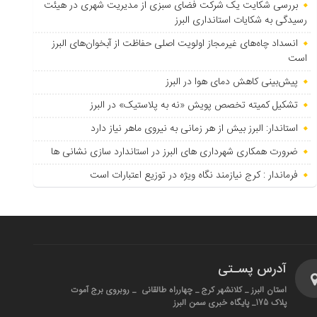
بررسی شکایت یک شرکت فضای سبزی از مدیریت شهری در هیئت
رسیدگی به شکایات استانداری البرز
انسداد چاه‌های غیرمجاز اولویت اصلی حفاظت از آبخوان‌های البرز
است
پیش‌بینی کاهش دمای هوا در البرز
تشکیل کمیته تخصص پویش «نه به پلاستیک» در البرز
استاندار: البرز بیش از هر زمانی به نیروی ماهر نیاز دارد
ضرورت همکاری شهرداری های البرز در استاندارد سازی نشانی ها
فرماندار : کرج نیازمند نگاه ویژه در توزیع اعتبارات است
آدرس پسـتی
استان البرز _ کلانشهر کرج _ چهارراه طالقانی _ روبروی برج آموت
پلاک 175_ پایگاه خبری سمن البرز