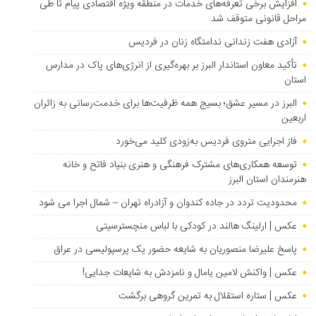
افزایش برخی تعرفه‌های خدمات در منطقه ویژه اقتصادی پیام تا طی
مراحل قانونی متوقف شد
آزادی هفت زندانی ندامتگاه زنان در فردیس
تأکید معاون استاندار البرز بر بهره‌گیری از انرژی‌های پاک در مدارس
استان
البرز در مسیر عشق؛ بسیج همه ظرفیت‌ها برای خدمت‌رسانی به زائران
اربعین
فاز اجرایی متروی فردیس به‌زودی کلید می‌خورد
توسعه همکاری‌های مشترک فرهنگی و هنری بنیاد فاتح و خانه
هنرمندان استان البرز
محدودیت تردد در جاده کندوان و آزادراه تهران – شمال اجرا می شود
عکس | ارلینگ هالند در کودکی با لباس منچسترسیتی
پاسخ علیرضا منصوریان به شایعه حضور یک پرسپولیسی در عراق
عکس | واکنش لامین یامال و نامزدش به شایعات جدایی!
عکس | ستاره استقلال به تمرین گروهی برگشت