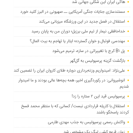
هاکی ایران این شکلی جهانی شد
مستندسازی جنایات جنگی آمریکایی ــ صهیونی در البرز کلید خورد
استقلال در فصل جدید در این ورزشگاه میزبانی می‌کند
خداحافظی نیمار از تیم ملی برزیل؛ دوران من به پایان رسید
مهندسی فوتبال و خوان گسترده؛ ایثار یا تهاجم به بیت المال؟
پل B۱ کرج با تغییراتی در سازه، ترمیم می‌شود
بازگشت گزینه پرسپولیس به ‌گل‌گهر
علی‌نژاد: امیدواریم وزنه‌برداری دوباره طلای کاروان ایران را تضمین کند
انوشیروانی: در رکوردگیری اخیر، همه بچه‌ها عالی بودند و ما امیدوار
شدیم
پرسپولیس قید این ۲ ستاره را زد!
استقلال با کاریله قراردادی نبست/ کسانی که با منتظر محمد فسخ
کردند پاسخگو باشند
واکنش رسمی پرسپولیس به جذب مهدی طارمی
زمان قرعه کشی لیگ یک مشخص شد