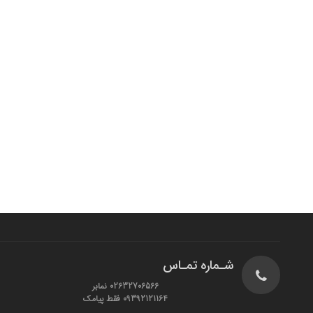
شـماره تمـاس
02632706566 نمابر
09392121164 فقط پیامک