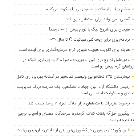
خشم یوفا از اینفانتینو؛ جام‌جهانی را بایکوت می‌کنیم!
آسانی نمی‌تواند برای استقلال بازی کند!
هیجان برای شروع لیگ با تورم بیش از ۱۰۰درصد!
برنامه‌ریزی برای ریشه‌کنی هپاتیت C تا سال ۲۰۳۰
هزینه برای تقویت هویت شهری کرج سرمایه‌گذاری برای آینده است
مدیرعامل توزیع برق البرز: مدیریت مصرف، کلید پایداری شبکه در
روزهای گرم پیش رو است
بیمارستان ۱۳۵ تختخوابی ولیعصر کمالشهر در آستانه بهره‌برداری کامل
رئیس دانشگاه آزاد البرز: جهاد دانشگاهی، یک مدرسه بزرگ مدیریت،
اخلاق و مسئولیت اجتماعی است
برخورد تعزیرات با متخلفان بازار املاک البرز؛ ۱۱ واحد پلمب شد
پیگیری حق‌آبه باغات کلاک، گرمدره، سرحدآباد، مصباح و آسیاب برجی
به نتیجه رسید
البرز، رکورددار بهره‌وری در کشاورزی؛ روایتی از دانش‌بنیان‌ترین زراعت