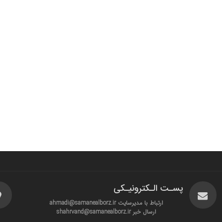
پسـت الـکترونیـکی
ارتباط با مدیرسایت ahmadi@samanealborz.ir
ارسال خبر shahrvand@samanealborz.ir