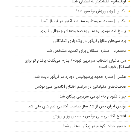
اولتیماتوم اینفانتینو به اعضای فیفا
عکس | وزیر ورزش بوکسور شد!
عکس | مقصد غیرمنتظره ستاره تراکتور در فوتبال آسیا
پاسخ تند مهدی رحمتی به صحبت‌های جنجالی قایدی
برد سپاهان مقابل گل‌گهر در یک بازی تدارکاتی
دستمزد ۲ ستاره استقلال برای تمدید مشخص شد
من مافیای انتخاب سرمربی نبودم/ پدرم می‌گفت پاقدم تو برای
استقلال خوب است
عکس | ستاره جدید پرسپولیس دوباره در گل‌گهر دیده شد!
صحبت‌های دنیامالی در مراسم افتتاح آکادمی ملی بوکس
جواد نکونام نه؛ الهامی سرمربی پیکان شد!
بوکس ایران پس از ۸۵ سال صاحب آکادمی تیم های ملی شد
افتتاح آکادمی ملی بوکس با حضور وزیر ورزش
حضور جواد نکونام در پیکان منتفی شد!