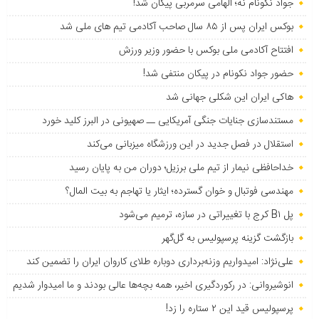
جواد نکونام نه؛ الهامی سرمربی پیکان شد!
بوکس ایران پس از ۸۵ سال صاحب آکادمی تیم های ملی شد
افتتاح آکادمی ملی بوکس با حضور وزیر ورزش
حضور جواد نکونام در پیکان منتفی شد!
هاکی ایران این شکلی جهانی شد
مستندسازی جنایات جنگی آمریکایی ــ صهیونی در البرز کلید خورد
استقلال در فصل جدید در این ورزشگاه میزبانی می‌کند
خداحافظی نیمار از تیم ملی برزیل؛ دوران من به پایان رسید
مهندسی فوتبال و خوان گسترده؛ ایثار یا تهاجم به بیت المال؟
پل B۱ کرج با تغییراتی در سازه، ترمیم می‌شود
بازگشت گزینه پرسپولیس به ‌گل‌گهر
علی‌نژاد: امیدواریم وزنه‌برداری دوباره طلای کاروان ایران را تضمین کند
انوشیروانی: در رکوردگیری اخیر، همه بچه‌ها عالی بودند و ما امیدوار شدیم
پرسپولیس قید این ۲ ستاره را زد!