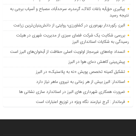
پیگیری حق‌آبه باغات کلاک، گرمدره، سرحدآباد، مصباح و آسیاب برجی به
نتیجه رسید
البرز، رکورددار بهره‌وری در کشاورزی؛ روایتی از دانش‌بنیان‌ترین زراعت
بررسی شکایت یک شرکت فضای سبزی از مدیریت شهری در هیئت
رسیدگی به شکایات استانداری البرز
انسداد چاه‌های غیرمجاز اولویت اصلی حفاظت از آبخوان‌های البرز است
پیش‌بینی کاهش دمای هوا در البرز
تشکیل کمیته تخصص پویش «نه به پلاستیک» در البرز
استاندار: البرز بیش از هر زمانی به نیروی ماهر نیاز دارد
ضرورت همکاری شهرداری های البرز در استاندارد سازی نشانی ها
فرماندار : کرج نیازمند نگاه ویژه در توزیع اعتبارات است