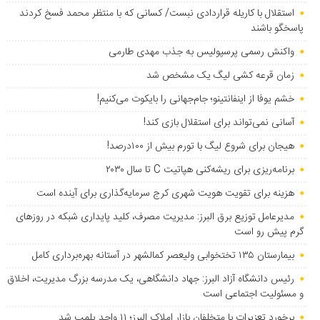
استقلال با کاریله قراردادی نبست/ کسانی که با منتظر محمد فسخ کردند
پاسخگو باشند
واکنش رسمی پرسپولیس به جذب مهدی طارمی
زمان قرعه کشی لیگ یک مشخص شد
خشم یوفا از اینفانتینو؛ جام‌جهانی را بایکوت می‌کنیم!
آسانی نمی‌تواند برای استقلال بازی کند!
هیجان برای شروع لیگ با تورم بیش از ۱۰۰درصد!
برنامه‌ریزی برای ریشه‌کنی هپاتیت C تا سال ۲۰۳۰
هزینه برای تقویت هویت شهری کرج سرمایه‌گذاری برای آینده است
مدیرعامل توزیع برق البرز: مدیریت مصرف، کلید پایداری شبکه در روزهای
گرم پیش رو است
بیمارستان ۱۳۵ تختخوابی ولیعصر کمالشهر در آستانه بهره‌برداری کامل
رئیس دانشگاه آزاد البرز: جهاد دانشگاهی، یک مدرسه بزرگ مدیریت، اخلاق
و مسئولیت اجتماعی است
برخورد تعزیرات با متخلفان بازار املاک البرز؛ ۱۱ واحد پلمب شد