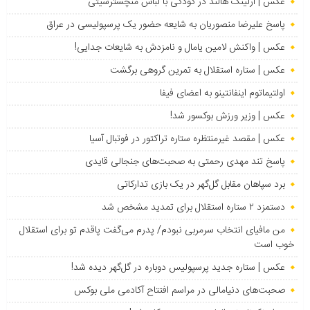
عکس | ارلینگ هالند در کودکی با لباس منچسترسیتی
پاسخ علیرضا منصوریان به شایعه حضور یک پرسپولیسی در عراق
عکس | واکنش لامین یامال و نامزدش به شایعات جدایی!
عکس | ستاره استقلال به تمرین گروهی برگشت
اولتیماتوم اینفانتینو به اعضای فیفا
عکس | وزیر ورزش بوکسور شد!
عکس | مقصد غیرمنتظره ستاره تراکتور در فوتبال آسیا
پاسخ تند مهدی رحمتی به صحبت‌های جنجالی قایدی
برد سپاهان مقابل گل‌گهر در یک بازی تدارکاتی
دستمزد ۲ ستاره استقلال برای تمدید مشخص شد
من مافیای انتخاب سرمربی نبودم/ پدرم می‌گفت پاقدم تو برای استقلال
خوب است
عکس | ستاره جدید پرسپولیس دوباره در گل‌گهر دیده شد!
صحبت‌های دنیامالی در مراسم افتتاح آکادمی ملی بوکس