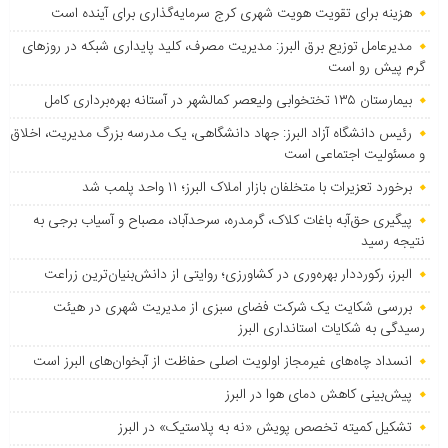
هزینه برای تقویت هویت شهری کرج سرمایه‌گذاری برای آینده است
مدیرعامل توزیع برق البرز: مدیریت مصرف، کلید پایداری شبکه در روزهای
گرم پیش رو است
بیمارستان ۱۳۵ تختخوابی ولیعصر کمالشهر در آستانه بهره‌برداری کامل
رئیس دانشگاه آزاد البرز: جهاد دانشگاهی، یک مدرسه بزرگ مدیریت، اخلاق
و مسئولیت اجتماعی است
برخورد تعزیرات با متخلفان بازار املاک البرز؛ ۱۱ واحد پلمب شد
پیگیری حق‌آبه باغات کلاک، گرمدره، سرحدآباد، مصباح و آسیاب برجی به
نتیجه رسید
البرز، رکورددار بهره‌وری در کشاورزی؛ روایتی از دانش‌بنیان‌ترین زراعت
بررسی شکایت یک شرکت فضای سبزی از مدیریت شهری در هیئت
رسیدگی به شکایات استانداری البرز
انسداد چاه‌های غیرمجاز اولویت اصلی حفاظت از آبخوان‌های البرز است
پیش‌بینی کاهش دمای هوا در البرز
تشکیل کمیته تخصص پویش «نه به پلاستیک» در البرز