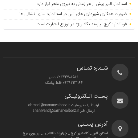
استاندار: البرز بیش از هر زمانی به نیروی ماهر نیاز دارد
ضرورت همکاری شهرداری های البرز در استاندارد سازی نشانی ها
فرماندار : کرج نیازمند نگاه ویژه در توزیع اعتبارات است
شـماره تمـاس
02632706566 نمابر
09392121164 فقط پیامک
پسـت الـکترونیـکی
ارتباط با مدیرسایت ahmadi@samanealborz.ir
ارسال خبر shahrvand@samanealborz.ir
آدرس پسـتی
استان البرز _ کلانشهر کرج _ چهارراه طالقانی _ روبروی برج