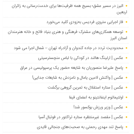
البرز در مسیر عشق؛ بسیج همه ظرفیت‌ها برای خدمت‌رسانی به زائران
اربعین
فاز اجرایی متروی فردیس به‌زودی کلید می‌خورد
توسعه همکاری‌های مشترک فرهنگی و هنری بنیاد فاتح و خانه هنرمندان
استان البرز
محدودیت تردد در جاده کندوان و آزادراه تهران – شمال اجرا می شود
عکس | ارلینگ هالند در کودکی با لباس منچسترسیتی
پاسخ علیرضا منصوریان به شایعه حضور یک پرسپولیسی در عراق
عکس | واکنش لامین یامال و نامزدش به شایعات جدایی!
عکس | ستاره استقلال به تمرین گروهی برگشت
اولتیماتوم اینفانتینو به اعضای فیفا
عکس | وزیر ورزش بوکسور شد!
عکس | مقصد غیرمنتظره ستاره تراکتور در فوتبال آسیا
پاسخ تند مهدی رحمتی به صحبت‌های جنجالی قایدی