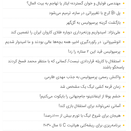
مهندسی فوتبال و خوان گسترده؛ ایثار یا تهاجم به بیت المال؟
پل B۱ کرج با تغییراتی در سازه، ترمیم می‌شود
بازگشت گزینه پرسپولیس به ‌گل‌گهر
علی‌نژاد: امیدواریم وزنه‌برداری دوباره طلای کاروان ایران را تضمین کند
انوشیروانی: در رکوردگیری اخیر، همه بچه‌ها عالی بودند و ما امیدوار شدیم
پرسپولیس قید این ۲ ستاره را زد!
استقلال با کاریله قراردادی نبست/ کسانی که با منتظر محمد فسخ کردند
پاسخگو باشند
واکنش رسمی پرسپولیس به جذب مهدی طارمی
زمان قرعه کشی لیگ یک مشخص شد
خشم یوفا از اینفانتینو؛ جام‌جهانی را بایکوت می‌کنیم!
آسانی نمی‌تواند برای استقلال بازی کند!
هیجان برای شروع لیگ با تورم بیش از ۱۰۰درصد!
برنامه‌ریزی برای ریشه‌کنی هپاتیت C تا سال ۲۰۳۰