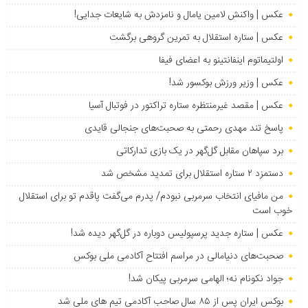
عکس | واکنش لامین یامال و نامزدش به شایعات جدایی!
عکس | ستاره استقلال به تمرین گروهی برگشت
اولتیماتوم اینفانتینو به اعضای فیفا
عکس | وزیر ورزش بوکسور شد!
عکس | مقصد غیرمنتظره ستاره تراکتور در فوتبال آسیا
پاسخ تند مهدی رحمتی به صحبت‌های جنجالی قایدی
برد سپاهان مقابل گل‌گهر در یک بازی تدارکاتی
دستمزد ۲ ستاره استقلال برای تمدید مشخص شد
من مافیای انتخاب سرمربی نبودم/ پدرم می‌گفت پاقدم تو برای استقلال
خوب است
عکس | ستاره جدید پرسپولیس دوباره در گل‌گهر دیده شد!
صحبت‌های دنیامالی در مراسم افتتاح آکادمی ملی بوکس
جواد نکونام نه؛ الهامی سرمربی پیکان شد!
بوکس ایران پس از ۸۵ سال صاحب آکادمی تیم های ملی شد