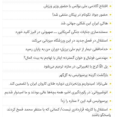
افتتاح آکادمی ملی بوکس با حضور وزیر ورزش
حضور جواد نکونام در پیکان منتفی شد!
هاکی ایران این شکلی جهانی شد
مستندسازی جنایات جنگی آمریکایی ــ صهیونی در البرز کلید خورد
استقلال در فصل جدید در این ورزشگاه میزبانی می‌کند
خداحافظی نیمار از تیم ملی برزیل؛ دوران من به پایان رسید
مهندسی فوتبال و خوان گسترده؛ ایثار یا تهاجم به بیت المال؟
پل B۱ کرج با تغییراتی در سازه، ترمیم می‌شود
بازگشت گزینه پرسپولیس به ‌گل‌گهر
علی‌نژاد: امیدواریم وزنه‌برداری دوباره طلای کاروان ایران را تضمین کند
انوشیروانی: در رکوردگیری اخیر، همه بچه‌ها عالی بودند و ما امیدوار شدیم
پرسپولیس قید این ۲ ستاره را زد!
استقلال با کاریله قراردادی نبست/ کسانی که با منتظر محمد فسخ کردند
پاسخگو باشند