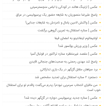
عکس | ارلینگ هالند در کودکی با لباس منچسترسیتی
پاسخ علیرضا منصوریان به شایعه حضور یک پرسپولیسی در عراق
عکس | واکنش لامین یامال و نامزدش به شایعات جدایی!
عکس | ستاره استقلال به تمرین گروهی برگشت
اولتیماتوم اینفانتینو به اعضای فیفا
عکس | وزیر ورزش بوکسور شد!
عکس | مقصد غیرمنتظره ستاره تراکتور در فوتبال آسیا
پاسخ تند مهدی رحمتی به صحبت‌های جنجالی قایدی
برد سپاهان مقابل گل‌گهر در یک بازی تدارکاتی
دستمزد ۲ ستاره استقلال برای تمدید مشخص شد
من مافیای انتخاب سرمربی نبودم/ پدرم می‌گفت پاقدم تو برای استقلال
خوب است
عکس | ستاره جدید پرسپولیس دوباره در گل‌گهر دیده شد!
صحبت‌های دنیامالی در مراسم افتتاح آکادمی ملی بوکس