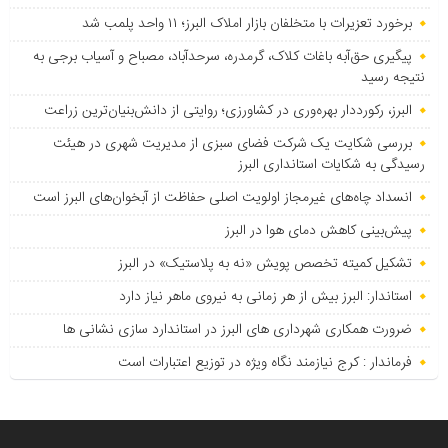
برخورد تعزیرات با متخلفان بازار املاک البرز؛ ۱۱ واحد پلمب شد
پیگیری حق‌آبه باغات کلاک، گرمدره، سرحدآباد، مصباح و آسیاب برجی به
نتیجه رسید
البرز، رکورددار بهره‌وری در کشاورزی؛ روایتی از دانش‌بنیان‌ترین زراعت
بررسی شکایت یک شرکت فضای سبزی از مدیریت شهری در هیئت
رسیدگی به شکایات استانداری البرز
انسداد چاه‌های غیرمجاز اولویت اصلی حفاظت از آبخوان‌های البرز است
پیش‌بینی کاهش دمای هوا در البرز
تشکیل کمیته تخصص پویش «نه به پلاستیک» در البرز
استاندار: البرز بیش از هر زمانی به نیروی ماهر نیاز دارد
ضرورت همکاری شهرداری های البرز در استاندارد سازی نشانی ها
فرماندار : کرج نیازمند نگاه ویژه در توزیع اعتبارات است