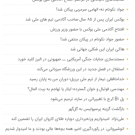
جواد نکونام نه؛ الهامی سرمربی پیکان شد!
بوکس ایران پس از ۸۵ سال صاحب آکادمی تیم های ملی شد
افتتاح آکادمی ملی بوکس با حضور وزیر ورزش
حضور جواد نکونام در پیکان منتفی شد!
هاکی ایران این شکلی جهانی شد
مستندسازی جنایات جنگی آمریکایی ــ صهیونی در البرز کلید خورد
استقلال در فصل جدید در این ورزشگاه میزبانی می‌کند
خداحافظی نیمار از تیم ملی برزیل؛ دوران من به پایان رسید
مهندسی فوتبال و خوان گسترده؛ ایثار یا تهاجم به بیت المال؟
پل B۱ کرج با تغییراتی در سازه، ترمیم می‌شود
بازگشت گزینه پرسپولیس به ‌گل‌گهر
علی‌نژاد: امیدواریم وزنه‌برداری دوباره طلای کاروان ایران را تضمین کند
انوشیروانی: در رکوردگیری اخیر، همه بچه‌ها عالی بودند و ما امیدوار شدیم