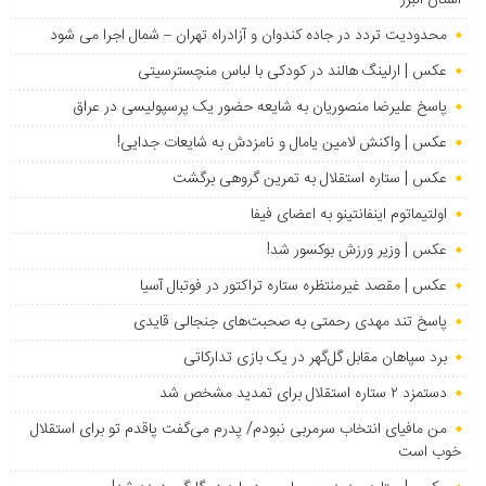
استان البرز
محدودیت تردد در جاده کندوان و آزادراه تهران – شمال اجرا می شود
عکس | ارلینگ هالند در کودکی با لباس منچسترسیتی
پاسخ علیرضا منصوریان به شایعه حضور یک پرسپولیسی در عراق
عکس | واکنش لامین یامال و نامزدش به شایعات جدایی!
عکس | ستاره استقلال به تمرین گروهی برگشت
اولتیماتوم اینفانتینو به اعضای فیفا
عکس | وزیر ورزش بوکسور شد!
عکس | مقصد غیرمنتظره ستاره تراکتور در فوتبال آسیا
پاسخ تند مهدی رحمتی به صحبت‌های جنجالی قایدی
برد سپاهان مقابل گل‌گهر در یک بازی تدارکاتی
دستمزد ۲ ستاره استقلال برای تمدید مشخص شد
من مافیای انتخاب سرمربی نبودم/ پدرم می‌گفت پاقدم تو برای استقلال
خوب است