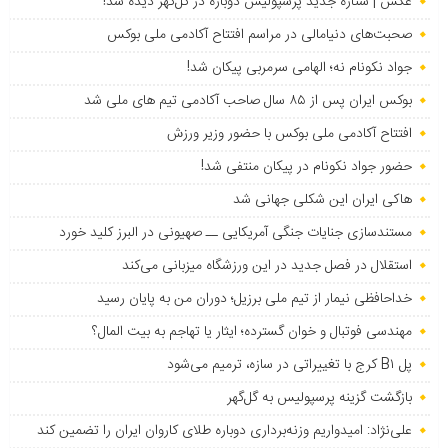
عکس | ستاره جدید پرسپولیس دوباره در گل‌گهر دیده شد!
صحبت‌های دنیامالی در مراسم افتتاح آکادمی ملی بوکس
جواد نکونام نه؛ الهامی سرمربی پیکان شد!
بوکس ایران پس از ۸۵ سال صاحب آکادمی تیم های ملی شد
افتتاح آکادمی ملی بوکس با حضور وزیر ورزش
حضور جواد نکونام در پیکان منتفی شد!
هاکی ایران این شکلی جهانی شد
مستندسازی جنایات جنگی آمریکایی ــ صهیونی در البرز کلید خورد
استقلال در فصل جدید در این ورزشگاه میزبانی می‌کند
خداحافظی نیمار از تیم ملی برزیل؛ دوران من به پایان رسید
مهندسی فوتبال و خوان گسترده؛ ایثار یا تهاجم به بیت المال؟
پل B۱ کرج با تغییراتی در سازه، ترمیم می‌شود
بازگشت گزینه پرسپولیس به ‌گل‌گهر
علی‌نژاد: امیدواریم وزنه‌برداری دوباره طلای کاروان ایران را تضمین کند