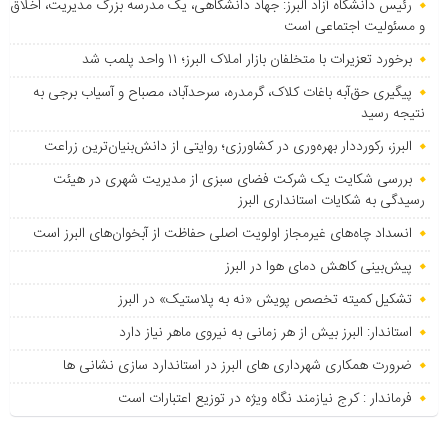
رئیس دانشگاه آزاد البرز: جهاد دانشگاهی، یک مدرسه بزرگ مدیریت، اخلاق
و مسئولیت اجتماعی است
برخورد تعزیرات با متخلفان بازار املاک البرز؛ ۱۱ واحد پلمب شد
پیگیری حق‌آبه باغات کلاک، گرمدره، سرحدآباد، مصباح و آسیاب برجی به
نتیجه رسید
البرز، رکورددار بهره‌وری در کشاورزی؛ روایتی از دانش‌بنیان‌ترین زراعت
بررسی شکایت یک شرکت فضای سبزی از مدیریت شهری در هیئت
رسیدگی به شکایات استانداری البرز
انسداد چاه‌های غیرمجاز اولویت اصلی حفاظت از آبخوان‌های البرز است
پیش‌بینی کاهش دمای هوا در البرز
تشکیل کمیته تخصص پویش «نه به پلاستیک» در البرز
استاندار: البرز بیش از هر زمانی به نیروی ماهر نیاز دارد
ضرورت همکاری شهرداری های البرز در استاندارد سازی نشانی ها
فرماندار : کرج نیازمند نگاه ویژه در توزیع اعتبارات است