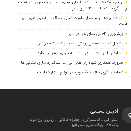
بررسی شکایت یک شرکت فضای سبزی از مدیریت شهری در هیئت
رسیدگی به شکایات استانداری البرز
انسداد چاه‌های غیرمجاز اولویت اصلی حفاظت از آبخوان‌های البرز
است
پیش‌بینی کاهش دمای هوا در البرز
تشکیل کمیته تخصص پویش «نه به پلاستیک» در البرز
استاندار: البرز بیش از هر زمانی به نیروی ماهر نیاز دارد
ضرورت همکاری شهرداری های البرز در استاندارد سازی نشانی ها
فرماندار : کرج نیازمند نگاه ویژه در توزیع اعتبارات است
آدرس پسـتی
استان البرز _ کلانشهر کرج _ چهارراه طالقانی _ روبروی برج آموت
پلاک 175_ پایگاه خبری سمن البرز