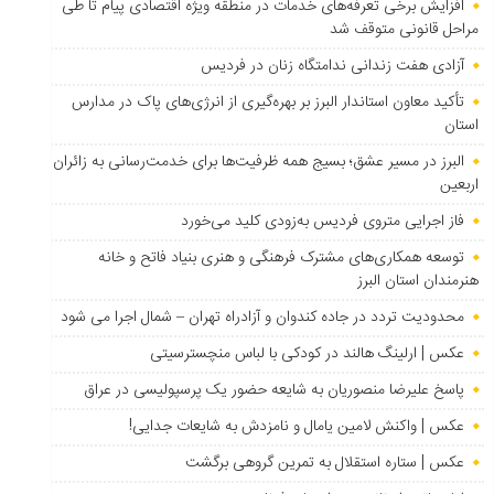
افزایش برخی تعرفه‌های خدمات در منطقه ویژه اقتصادی پیام تا طی
مراحل قانونی متوقف شد
آزادی هفت زندانی ندامتگاه زنان در فردیس
تأکید معاون استاندار البرز بر بهره‌گیری از انرژی‌های پاک در مدارس
استان
البرز در مسیر عشق؛ بسیج همه ظرفیت‌ها برای خدمت‌رسانی به زائران
اربعین
فاز اجرایی متروی فردیس به‌زودی کلید می‌خورد
توسعه همکاری‌های مشترک فرهنگی و هنری بنیاد فاتح و خانه
هنرمندان استان البرز
محدودیت تردد در جاده کندوان و آزادراه تهران – شمال اجرا می شود
عکس | ارلینگ هالند در کودکی با لباس منچسترسیتی
پاسخ علیرضا منصوریان به شایعه حضور یک پرسپولیسی در عراق
عکس | واکنش لامین یامال و نامزدش به شایعات جدایی!
عکس | ستاره استقلال به تمرین گروهی برگشت