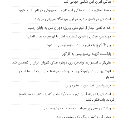
هاکی ایران این شکلی جهانی شد
مستندسازی جنایات جنگی آمریکایی ــ صهیونی در البرز کلید خورد
استقلال در فصل جدید در این ورزشگاه میزبانی می‌کند
خداحافظی نیمار از تیم ملی برزیل؛ دوران من به پایان رسید
مهندسی فوتبال و خوان گسترده؛ ایثار یا تهاجم به بیت المال؟
پل B۱ کرج با تغییراتی در سازه، ترمیم می‌شود
بازگشت گزینه پرسپولیس به ‌گل‌گهر
علی‌نژاد: امیدواریم وزنه‌برداری دوباره طلای کاروان ایران را تضمین کند
انوشیروانی: در رکوردگیری اخیر، همه بچه‌ها عالی بودند و ما امیدوار
شدیم
پرسپولیس قید این ۲ ستاره را زد!
استقلال با کاریله قراردادی نبست/ کسانی که با منتظر محمد فسخ
کردند پاسخگو باشند
واکنش رسمی پرسپولیس به جذب مهدی طارمی
زمان قرعه کشی لیگ یک مشخص شد