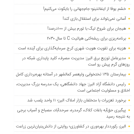
خشم یوفا از اینفانتینو؛ جام‌جهانی را بایکوت می‌کنیم!
آسانی نمی‌تواند برای استقلال بازی کند!
هیجان برای شروع لیگ با تورم بیش از ۱۰۰درصد!
برنامه‌ریزی برای ریشه‌کنی هپاتیت C تا سال ۲۰۳۰
هزینه برای تقویت هویت شهری کرج سرمایه‌گذاری برای آینده است
مدیرعامل توزیع برق البرز: مدیریت مصرف، کلید پایداری شبکه در
روزهای گرم پیش رو است
بیمارستان ۱۳۵ تختخوابی ولیعصر کمالشهر در آستانه بهره‌برداری کامل
رئیس دانشگاه آزاد البرز: جهاد دانشگاهی، یک مدرسه بزرگ مدیریت،
اخلاق و مسئولیت اجتماعی است
برخورد تعزیرات با متخلفان بازار املاک البرز؛ ۱۱ واحد پلمب شد
پیگیری حق‌آبه باغات کلاک، گرمدره، سرحدآباد، مصباح و آسیاب برجی
به نتیجه رسید
البرز، رکورددار بهره‌وری در کشاورزی؛ روایتی از دانش‌بنیان‌ترین زراعت