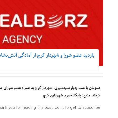
بازدید عضو شورا و شهردار کرج از آمادگی آتش‌نش
همزمان با شب چهارشنبه‌سوری، شهردار کرج به همراه عضو شورای شه
کردند.منبع: پایگاه خبری شهرداری کرج
hank you for reading this post, don't forget to subscribe!