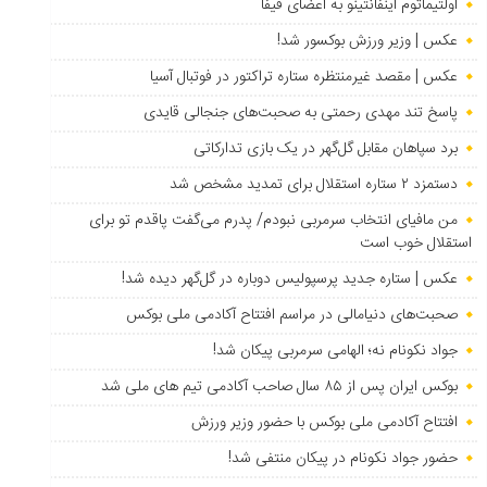
اولتیماتوم اینفانتینو به اعضای فیفا
عکس | وزیر ورزش بوکسور شد!
عکس | مقصد غیرمنتظره ستاره تراکتور در فوتبال آسیا
پاسخ تند مهدی رحمتی به صحبت‌های جنجالی قایدی
برد سپاهان مقابل گل‌گهر در یک بازی تدارکاتی
دستمزد ۲ ستاره استقلال برای تمدید مشخص شد
من مافیای انتخاب سرمربی نبودم/ پدرم می‌گفت پاقدم تو برای
استقلال خوب است
عکس | ستاره جدید پرسپولیس دوباره در گل‌گهر دیده شد!
صحبت‌های دنیامالی در مراسم افتتاح آکادمی ملی بوکس
جواد نکونام نه؛ الهامی سرمربی پیکان شد!
بوکس ایران پس از ۸۵ سال صاحب آکادمی تیم های ملی شد
افتتاح آکادمی ملی بوکس با حضور وزیر ورزش
حضور جواد نکونام در پیکان منتفی شد!