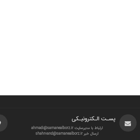
پسـت الـکترونیـکی
ارتباط با مدیرسایت ahmadi@samanealborz.ir
ارسال خبر shahrvand@samanealborz.ir