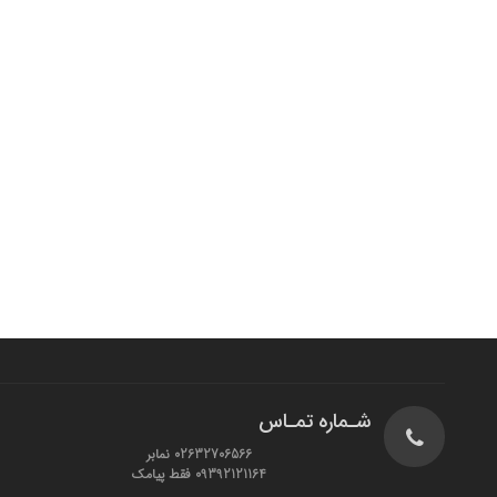
شـماره تمـاس
02632706566 نمابر
09392121164 فقط پیامک