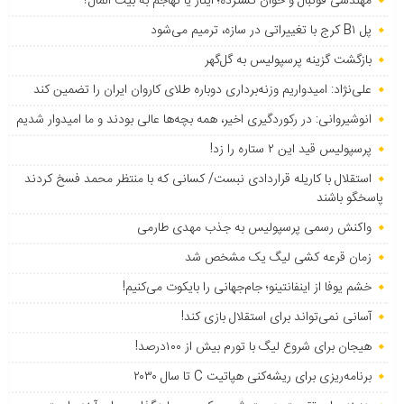
مهندسی فوتبال و خوان گسترده؛ ایثار یا تهاجم به بیت المال؟
پل B۱ کرج با تغییراتی در سازه، ترمیم می‌شود
بازگشت گزینه پرسپولیس به ‌گل‌گهر
علی‌نژاد: امیدواریم وزنه‌برداری دوباره طلای کاروان ایران را تضمین کند
انوشیروانی: در رکوردگیری اخیر، همه بچه‌ها عالی بودند و ما امیدوار شدیم
پرسپولیس قید این ۲ ستاره را زد!
استقلال با کاریله قراردادی نبست/ کسانی که با منتظر محمد فسخ کردند
پاسخگو باشند
واکنش رسمی پرسپولیس به جذب مهدی طارمی
زمان قرعه کشی لیگ یک مشخص شد
خشم یوفا از اینفانتینو؛ جام‌جهانی را بایکوت می‌کنیم!
آسانی نمی‌تواند برای استقلال بازی کند!
هیجان برای شروع لیگ با تورم بیش از ۱۰۰درصد!
برنامه‌ریزی برای ریشه‌کنی هپاتیت C تا سال ۲۰۳۰