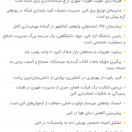
هزینه برای تقویت هویت شهری کرج سرمایه‌گذاری برای آینده است
مدیرعامل توزیع برق البرز: مدیریت مصرف، کلید پایداری شبکه در روزهای
گرم پیش رو است
بیمارستان ۱۳۵ تختخوابی ولیعصر کمالشهر در آستانه بهره‌برداری کامل
رئیس دانشگاه آزاد البرز: جهاد دانشگاهی، یک مدرسه بزرگ مدیریت، اخلاق
و مسئولیت اجتماعی است
برخورد تعزیرات با متخلفان بازار املاک البرز؛ ۱۱ واحد پلمب شد
پیگیری حق‌آبه باغات کلاک، گرمدره، سرحدآباد، مصباح و آسیاب برجی به
نتیجه رسید
البرز، رکورددار بهره‌وری در کشاورزی؛ روایتی از دانش‌بنیان‌ترین زراعت
بررسی شکایت یک شرکت فضای سبزی از مدیریت شهری در هیئت
رسیدگی به شکایات استانداری البرز
انسداد چاه‌های غیرمجاز اولویت اصلی حفاظت از آبخوان‌های البرز است
پیش‌بینی کاهش دمای هوا در البرز
تشکیل کمیته تخصص پویش «نه به پلاستیک» در البرز