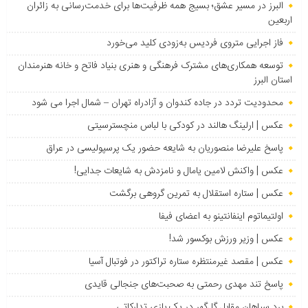
البرز در مسیر عشق؛ بسیج همه ظرفیت‌ها برای خدمت‌رسانی به زائران
اربعین
فاز اجرایی متروی فردیس به‌زودی کلید می‌خورد
توسعه همکاری‌های مشترک فرهنگی و هنری بنیاد فاتح و خانه هنرمندان
استان البرز
محدودیت تردد در جاده کندوان و آزادراه تهران – شمال اجرا می شود
عکس | ارلینگ هالند در کودکی با لباس منچسترسیتی
پاسخ علیرضا منصوریان به شایعه حضور یک پرسپولیسی در عراق
عکس | واکنش لامین یامال و نامزدش به شایعات جدایی!
عکس | ستاره استقلال به تمرین گروهی برگشت
اولتیماتوم اینفانتینو به اعضای فیفا
عکس | وزیر ورزش بوکسور شد!
عکس | مقصد غیرمنتظره ستاره تراکتور در فوتبال آسیا
پاسخ تند مهدی رحمتی به صحبت‌های جنجالی قایدی
برد سپاهان مقابل گل‌گهر در یک بازی تدارکاتی