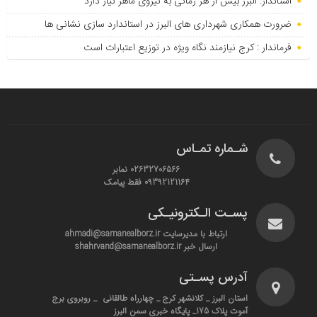
استاندار: البرز بیش از هر زمانی به نیروی ماهر نیاز دارد
ضرورت همکاری شهرداری های البرز در استاندارد سازی نشانی ها
فرماندار : کرج نیازمند نگاه ویژه در توزیع اعتبارات است
شـماره تمـاس
02632706566 نمابر
09392121164 فقط پیامک
پسـت الـکترونیـکی
ارتباط با مدیرسایت ahmadi@samanealborz.ir
ارسال خبر shahrvand@samanealborz.ir
آدرس پسـتی
استان البرز _ کلانشهر کرج _ چهارراه طالقانی _ روبروی برج
آموت پلاک 175_ پایگاه خبری سمن البرز