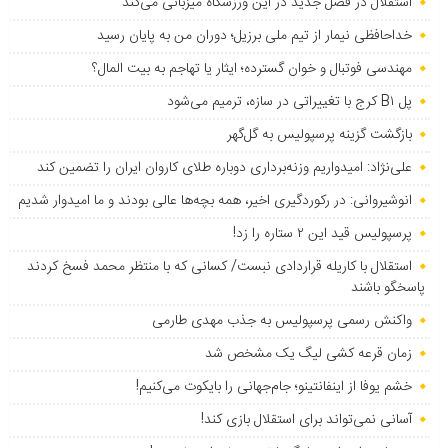
استقلال در فصل جدید در این ورزشگاه میزبانی می‌کند
خداحافظی نیمار از تیم ملی برزیل؛ دوران من به پایان رسید
مهندسی فوتبال و خوان گسترده؛ ایثار یا تهاجم به بیت المال؟
پل B۱ کرج با تغییراتی در سازه، ترمیم می‌شود
بازگشت گزینه پرسپولیس به ‌گل‌گهر
علی‌نژاد: امیدواریم وزنه‌برداری دوباره طلای کاروان ایران را تضمین کند
انوشیروانی: در رکوردگیری اخیر، همه بچه‌ها عالی بودند و ما امیدوار شدیم
پرسپولیس قید این ۲ ستاره را زد!
استقلال با کاریله قراردادی نبست/ کسانی که با منتظر محمد فسخ کردند
پاسخگو باشند
واکنش رسمی پرسپولیس به جذب مهدی طارمی
زمان قرعه کشی لیگ یک مشخص شد
خشم یوفا از اینفانتینو؛ جام‌جهانی را بایکوت می‌کنیم!
آسانی نمی‌تواند برای استقلال بازی کند!