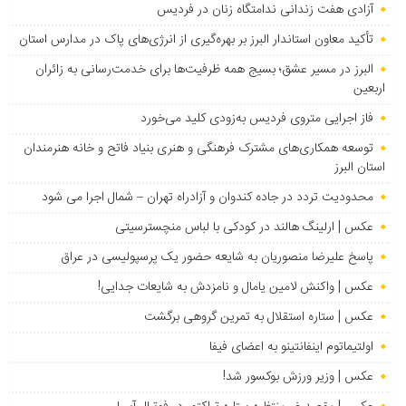
آزادی هفت زندانی ندامتگاه زنان در فردیس
تأکید معاون استاندار البرز بر بهره‌گیری از انرژی‌های پاک در مدارس استان
البرز در مسیر عشق؛ بسیج همه ظرفیت‌ها برای خدمت‌رسانی به زائران
اربعین
فاز اجرایی متروی فردیس به‌زودی کلید می‌خورد
توسعه همکاری‌های مشترک فرهنگی و هنری بنیاد فاتح و خانه هنرمندان
استان البرز
محدودیت تردد در جاده کندوان و آزادراه تهران – شمال اجرا می شود
عکس | ارلینگ هالند در کودکی با لباس منچسترسیتی
پاسخ علیرضا منصوریان به شایعه حضور یک پرسپولیسی در عراق
عکس | واکنش لامین یامال و نامزدش به شایعات جدایی!
عکس | ستاره استقلال به تمرین گروهی برگشت
اولتیماتوم اینفانتینو به اعضای فیفا
عکس | وزیر ورزش بوکسور شد!