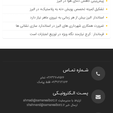
پیش‌بینی کاهش دمای هوا در البرز
تشکیل کمیته تخصص پویش «نه به پلاستیک» در البرز
استاندار: البرز بیش از هر زمانی به نیروی ماهر نیاز دارد
ضرورت همکاری شهرداری های البرز در استاندارد سازی نشانی ها
فرماندار : کرج نیازمند نگاه ویژه در توزیع اعتبارات است
شـماره تمـاس
02632706566 نمابر
09392121164 فقط پیامک
پسـت الـکترونیـکی
ارتباط با مدیرسایت ahmadi@samanealborz.ir
ارسال خبر shahrvand@samanealborz.ir