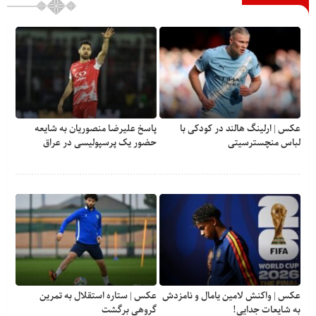
عکس | ارلینگ هالند در کودکی با
پاسخ علیرضا منصوریان به شایعه
لباس منچسترسیتی
حضور یک پرسپولیسی در عراق
عکس | واکنش لامین یامال و نامزدش
عکس | ستاره استقلال به تمرین
به شایعات جدایی!
گروهی برگشت