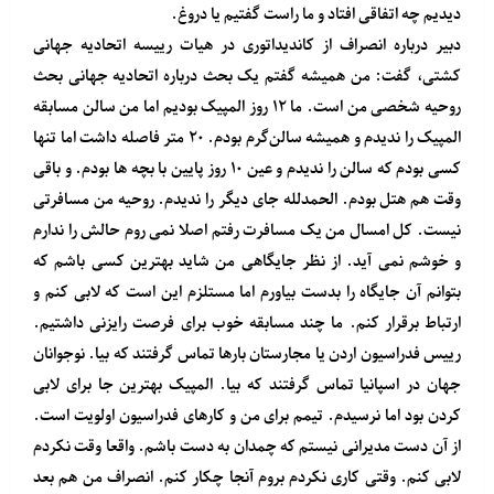
دیدیم چه اتفاقی افتاد و ما راست گفتیم یا دروغ.
دبیر درباره انصراف از کاندیداتوری در هیات رییسه اتحادیه جهانی
کشتی، گفت: من همیشه گفتم یک بحث درباره اتحادیه جهانی بحث
روحیه شخصی من است. ما ۱۲ روز المپیک بودیم اما من سالن مسابقه
المپیک را ندیدم و همیشه سالن‌گرم بودم. ۲۰ متر فاصله داشت اما تنها
کسی بودم که سالن را ندیدم و عین ۱۰ روز پایین با بچه ها بودم. و باقی
وقت هم هتل بودم. الحمدلله جای دیگر را ندیدم. روحیه من مسافرتی
نیست. کل امسال من یک مسافرت رفتم اصلا نمی روم حالش را ندارم
و خوشم نمی آید. از نظر جایگاهی من شاید بهترین کسی باشم که
بتوانم آن جایگاه را بدست بیاورم اما مستلزم این است که لابی کنم و
ارتباط برقرار کنم. ما چند مسابقه خوب برای فرصت رایزنی داشتیم.
رییس فدراسیون اردن یا مجارستان بارها تماس گرفتند که بیا. نوجوانان
جهان در اسپانیا تماس گرفتند که بیا. المپیک بهترین جا برای لابی
کردن بود اما نرسیدم. تیمم برای من و کارهای فدراسیون اولویت است.
از آن دست مدیرانی نیستم که چمدان به دست باشم. واقعا وقت نکردم
لابی کنم. وقتی کاری نکردم بروم آنجا چکار کنم. انصراف من هم بعد