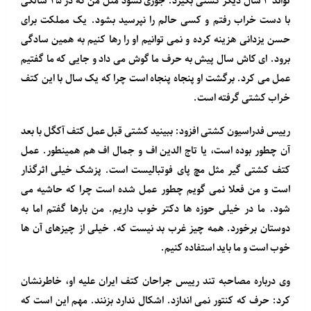
تواند ۴ سال دیگر کشتی بگیرد. جوری نشود مثل من که در ۲۵ سالگی
با دست خراب رفتم و کسی حالم را نپرسید بشود. یک مملکت برای
حسن یزدانی هزینه کرده و نمی توانیم او را رها کنیم به همین سادگی
برود. ای کاش سال پیش به حرف ما گوش می داد و جایی که ما گفتیم
عمل می کرد. برگشت او پنجاه پنجاه است چرا که یک سال با این کتف
خراب کشتی گرفته است.
رییس فدراسیون کشتی افزود: ببینید کشتی قبل عمل کتف آکگل با بعد
آن چطور بوده است، یا تاج الدین اف و جمال اف هم همینطور. عمل
کتف کشتی گیر مثل مچ پای فوتبالیست است. پزشک خیلی اثرگذار
است و من فعلا نمی گویم چطور عمل شده است چرا که حاشیه می
شود. ما در خیلی حوزه ها دکتر خوب داریم. من بارها گفتم اما به
دوستان برخورد. همه چیز غرب بد نیست که. خیلی از چیزهای آن ها
خوب است و ما باید استفاده کنیم.
وی درباره مصاحبه تند رییس جراحان کتف ایران علیه او، خاطرنشان
کرد: حرف که کنتور نمی اندازد. اشکال ندارد بزنند. مهم این است که