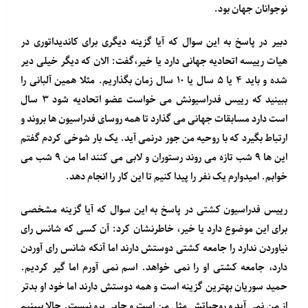
نوجوانان جهان بود.
دبیر در پاسخ به این سوال که آیا گزینه دیگری برای کاندیداتوری در
هیات رییسه اتحادیه جهانی دارد یا خیر،گفت: الان که دیگر خیلی دیر
شده و باید ۴ یا ۵ سال یا ۱۰ سال زمان بگذاریم. مثلا همین آلبانی را
ببینید که رییس فدراسیونش می خواست عضو اتحادیه شود ۳ سال
است دارد مسابقات جهانی می گذارد تا همه روسای فدراسیون ها بروند و
ارتباط بگیرد که با روحیه من جور درنمی آید. یک بار شوخی کردم گفتم
این ها ۹ شب تازه می روند رستوران و لابی می کنند اما من ۹ شب می
خوابم. امیدوارم یک نفر را پیدا کنیم تا این کار را انجام دهد.
رییس فدراسیون کشتی در پاسخ به این سوال که آیا گزینه مشخصی
برای این موضوع دارد یا خیر، خاطرنشان کرد: آن کسی که شانس رای
نیاوردن ندارد را جامعه کشتی دوستش دارند اما آنکه شانس رای آوردن
دارد، جامعه کشتی او را نمی خواهد. اسم نمی آورم اما گیر کردیم.
حمید سوریان بهترین گزینه است و همه دوستش دارند اما خود او بدتر
از من نمی آید و روحیاتش مثل من است و جایی برو نیست. حالا ببینیم