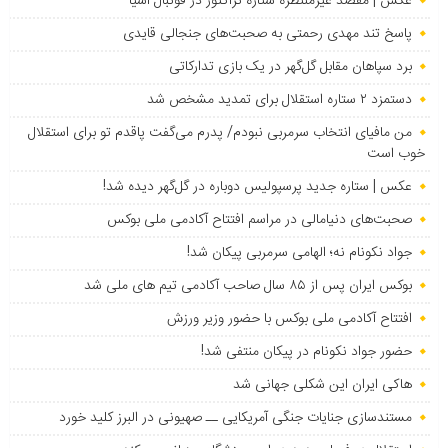
عکس | مقصد غیرمنتظره ستاره تراکتور در فوتبال آسیا
پاسخ تند مهدی رحمتی به صحبت‌های جنجالی قایدی
برد سپاهان مقابل گل‌گهر در یک بازی تدارکاتی
دستمزد ۲ ستاره استقلال برای تمدید مشخص شد
من مافیای انتخاب سرمربی نبودم/ پدرم می‌گفت پاقدم تو برای استقلال
خوب است
عکس | ستاره جدید پرسپولیس دوباره در گل‌گهر دیده شد!
صحبت‌های دنیامالی در مراسم افتتاح آکادمی ملی بوکس
جواد نکونام نه؛ الهامی سرمربی پیکان شد!
بوکس ایران پس از ۸۵ سال صاحب آکادمی تیم های ملی شد
افتتاح آکادمی ملی بوکس با حضور وزیر ورزش
حضور جواد نکونام در پیکان منتفی شد!
هاکی ایران این شکلی جهانی شد
مستندسازی جنایات جنگی آمریکایی ــ صهیونی در البرز کلید خورد