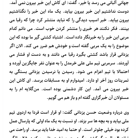
جهانی آلبانی می رسد یا خیر، گفت: ای کاش این خبر بیرون نمی آمد.
دوست نداشتیم این خبر بیرون بیاید. یک ماه این خبر را نگذاشتیم
بیرون بیاید. خبر اسیب دیدگی را که نباید منتشر کرد چرا که رقبا می
بینند. فکر نکنند هر خبری را منتشر کردن خوب است. می دانم کدام
مربی این خبر را به خبرنگار داده است. اشتباه کشتی گیر ما بوده که این
موضوع را به یک مربی گفته است و خودش هم ضرر می کند. الان اگر
یزدانی قرار باشد کشتی بگیرد رقبا می دانند و به دست او فشار می
آوردند. سرمربی تیم ملی علی خرمدل را به عنوان نفر جایگزین آورده و
احتمالا با تیم اعزام می شود. رسیدن یا نرسیدن یزدانی بستگی به
تمرینات روز آخر او دارد. امیدوارم او به مسابقات برسد. ای کاش این
خبر بیرون می آمد. این کار دشمنی بوده است. من‌گلایه ام را به
مسئولان آن خبرگزاری گفته ام و باز هم می گویم.
وی درباره وضعیت حسن یزدانی گفت: او قرار است فردا به اردوی تیم
ملی بیاید و به بچه ها سر بزند. او نسبت به یک ماه اولی که پارسال عمل
کرده بود خیلی جلوتر است. او حتما به امید خدا باید برسد. او راحت می