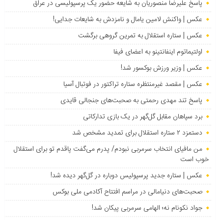
پاسخ علیرضا منصوریان به شایعه حضور یک پرسپولیسی در عراق
عکس | واکنش لامین یامال و نامزدش به شایعات جدایی!
عکس | ستاره استقلال به تمرین گروهی برگشت
اولتیماتوم اینفانتینو به اعضای فیفا
عکس | وزیر ورزش بوکسور شد!
عکس | مقصد غیرمنتظره ستاره تراکتور در فوتبال آسیا
پاسخ تند مهدی رحمتی به صحبت‌های جنجالی قایدی
برد سپاهان مقابل گل‌گهر در یک بازی تدارکاتی
دستمزد ۲ ستاره استقلال برای تمدید مشخص شد
من مافیای انتخاب سرمربی نبودم/ پدرم می‌گفت پاقدم تو برای استقلال
خوب است
عکس | ستاره جدید پرسپولیس دوباره در گل‌گهر دیده شد!
صحبت‌های دنیامالی در مراسم افتتاح آکادمی ملی بوکس
جواد نکونام نه؛ الهامی سرمربی پیکان شد!