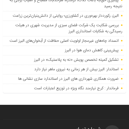
پیگیری حق‌آبه باغات کلاک، گرمدره، سرحدآباد، مصباح و آسیاب برجی به
نتیجه رسید
البرز، رکورددار بهره‌وری در کشاورزی؛ روایتی از دانش‌بنیان‌ترین زراعت
بررسی شکایت یک شرکت فضای سبزی از مدیریت شهری در هیئت
رسیدگی به شکایات استانداری البرز
انسداد چاه‌های غیرمجاز اولویت اصلی حفاظت از آبخوان‌های البرز است
پیش‌بینی کاهش دمای هوا در البرز
تشکیل کمیته تخصص پویش «نه به پلاستیک» در البرز
استاندار: البرز بیش از هر زمانی به نیروی ماهر نیاز دارد
ضرورت همکاری شهرداری های البرز در استاندارد سازی نشانی ها
فرماندار : کرج نیازمند نگاه ویژه در توزیع اعتبارات است