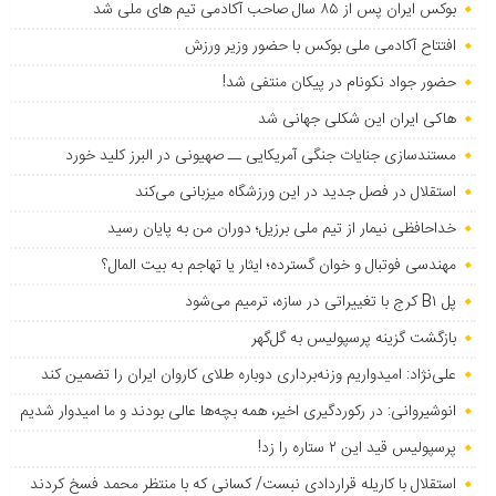
بوکس ایران پس از ۸۵ سال صاحب آکادمی تیم های ملی شد
افتتاح آکادمی ملی بوکس با حضور وزیر ورزش
حضور جواد نکونام در پیکان منتفی شد!
هاکی ایران این شکلی جهانی شد
مستندسازی جنایات جنگی آمریکایی ــ صهیونی در البرز کلید خورد
استقلال در فصل جدید در این ورزشگاه میزبانی می‌کند
خداحافظی نیمار از تیم ملی برزیل؛ دوران من به پایان رسید
مهندسی فوتبال و خوان گسترده؛ ایثار یا تهاجم به بیت المال؟
پل B۱ کرج با تغییراتی در سازه، ترمیم می‌شود
بازگشت گزینه پرسپولیس به ‌گل‌گهر
علی‌نژاد: امیدواریم وزنه‌برداری دوباره طلای کاروان ایران را تضمین کند
انوشیروانی: در رکوردگیری اخیر، همه بچه‌ها عالی بودند و ما امیدوار شدیم
پرسپولیس قید این ۲ ستاره را زد!
استقلال با کاریله قراردادی نبست/ کسانی که با منتظر محمد فسخ کردند