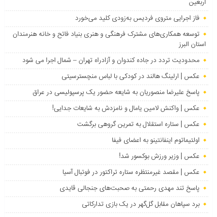
اربعین
فاز اجرایی متروی فردیس به‌زودی کلید می‌خورد
توسعه همکاری‌های مشترک فرهنگی و هنری بنیاد فاتح و خانه هنرمندان
استان البرز
محدودیت تردد در جاده کندوان و آزادراه تهران – شمال اجرا می شود
عکس | ارلینگ هالند در کودکی با لباس منچسترسیتی
پاسخ علیرضا منصوریان به شایعه حضور یک پرسپولیسی در عراق
عکس | واکنش لامین یامال و نامزدش به شایعات جدایی!
عکس | ستاره استقلال به تمرین گروهی برگشت
اولتیماتوم اینفانتینو به اعضای فیفا
عکس | وزیر ورزش بوکسور شد!
عکس | مقصد غیرمنتظره ستاره تراکتور در فوتبال آسیا
پاسخ تند مهدی رحمتی به صحبت‌های جنجالی قایدی
برد سپاهان مقابل گل‌گهر در یک بازی تدارکاتی