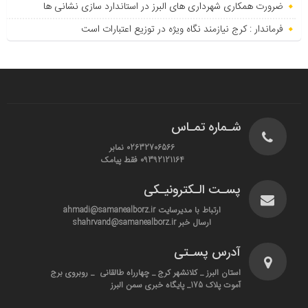
ضرورت همکاری شهرداری های البرز در استاندارد سازی نشانی ها
فرماندار : کرج نیازمند نگاه ویژه در توزیع اعتبارات است
شـماره تمـاس
02632706566 نمابر
09392121164 فقط پیامک
پسـت الـکترونیـکی
ارتباط با مدیرسایت ahmadi@samanealborz.ir
ارسال خبر shahrvand@samanealborz.ir
آدرس پسـتی
استان البرز _ کلانشهر کرج _ چهارراه طالقانی _ روبروی برج
آموت پلاک 175_ پایگاه خبری سمن البرز