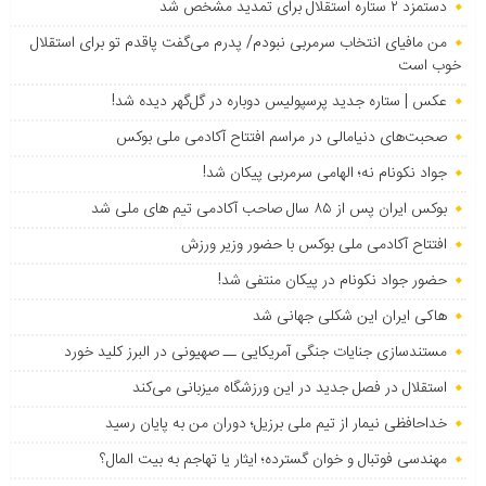
دستمزد ۲ ستاره استقلال برای تمدید مشخص شد
من مافیای انتخاب سرمربی نبودم/ پدرم می‌گفت پاقدم تو برای استقلال
خوب است
عکس | ستاره جدید پرسپولیس دوباره در گل‌گهر دیده شد!
صحبت‌های دنیامالی در مراسم افتتاح آکادمی ملی بوکس
جواد نکونام نه؛ الهامی سرمربی پیکان شد!
بوکس ایران پس از ۸۵ سال صاحب آکادمی تیم های ملی شد
افتتاح آکادمی ملی بوکس با حضور وزیر ورزش
حضور جواد نکونام در پیکان منتفی شد!
هاکی ایران این شکلی جهانی شد
مستندسازی جنایات جنگی آمریکایی ــ صهیونی در البرز کلید خورد
استقلال در فصل جدید در این ورزشگاه میزبانی می‌کند
خداحافظی نیمار از تیم ملی برزیل؛ دوران من به پایان رسید
مهندسی فوتبال و خوان گسترده؛ ایثار یا تهاجم به بیت المال؟