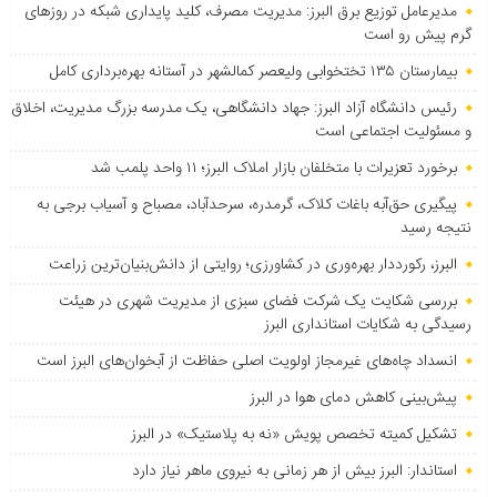
مدیرعامل توزیع برق البرز: مدیریت مصرف، کلید پایداری شبکه در روزهای
گرم پیش رو است
بیمارستان ۱۳۵ تختخوابی ولیعصر کمالشهر در آستانه بهره‌برداری کامل
رئیس دانشگاه آزاد البرز: جهاد دانشگاهی، یک مدرسه بزرگ مدیریت، اخلاق
و مسئولیت اجتماعی است
برخورد تعزیرات با متخلفان بازار املاک البرز؛ ۱۱ واحد پلمب شد
پیگیری حق‌آبه باغات کلاک، گرمدره، سرحدآباد، مصباح و آسیاب برجی به
نتیجه رسید
البرز، رکورددار بهره‌وری در کشاورزی؛ روایتی از دانش‌بنیان‌ترین زراعت
بررسی شکایت یک شرکت فضای سبزی از مدیریت شهری در هیئت
رسیدگی به شکایات استانداری البرز
انسداد چاه‌های غیرمجاز اولویت اصلی حفاظت از آبخوان‌های البرز است
پیش‌بینی کاهش دمای هوا در البرز
تشکیل کمیته تخصص پویش «نه به پلاستیک» در البرز
استاندار: البرز بیش از هر زمانی به نیروی ماهر نیاز دارد