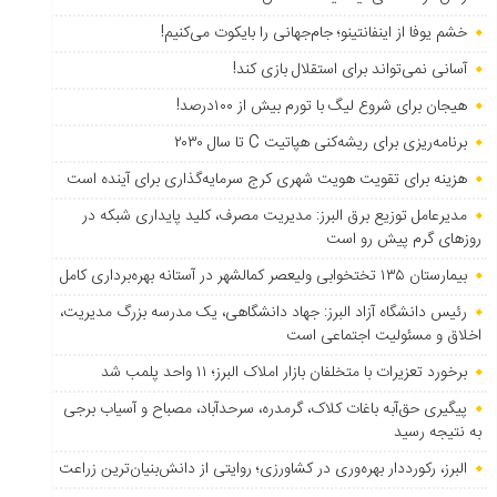
خشم یوفا از اینفانتینو؛ جام‌جهانی را بایکوت می‌کنیم!
آسانی نمی‌تواند برای استقلال بازی کند!
هیجان برای شروع لیگ با تورم بیش از ۱۰۰درصد!
برنامه‌ریزی برای ریشه‌کنی هپاتیت C تا سال ۲۰۳۰
هزینه برای تقویت هویت شهری کرج سرمایه‌گذاری برای آینده است
مدیرعامل توزیع برق البرز: مدیریت مصرف، کلید پایداری شبکه در
روزهای گرم پیش رو است
بیمارستان ۱۳۵ تختخوابی ولیعصر کمالشهر در آستانه بهره‌برداری کامل
رئیس دانشگاه آزاد البرز: جهاد دانشگاهی، یک مدرسه بزرگ مدیریت،
اخلاق و مسئولیت اجتماعی است
برخورد تعزیرات با متخلفان بازار املاک البرز؛ ۱۱ واحد پلمب شد
پیگیری حق‌آبه باغات کلاک، گرمدره، سرحدآباد، مصباح و آسیاب برجی
به نتیجه رسید
البرز، رکورددار بهره‌وری در کشاورزی؛ روایتی از دانش‌بنیان‌ترین زراعت