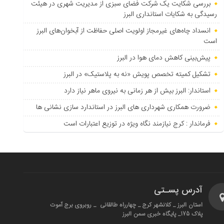
بررسی شکایت یک شرکت فضای سبزی از مدیریت شهری در هیئت
رسیدگی به شکایات استانداری البرز
انسداد چاه‌های غیرمجاز اولویت اصلی حفاظت از آبخوان‌های البرز
است
پیش‌بینی کاهش دمای هوا در البرز
تشکیل کمیته تخصص پویش «نه به پلاستیک» در البرز
استاندار: البرز بیش از هر زمانی به نیروی ماهر نیاز دارد
ضرورت همکاری شهرداری های البرز در استاندارد سازی نشانی ها
فرماندار : کرج نیازمند نگاه ویژه در توزیع اعتبارات است
آدرس پسـتی
استان البرز _ کلانشهر کرج _ چهارراه طالقانی _ روبروی برج آموت
پلاک 175_ پایگاه خبری سمن البرز