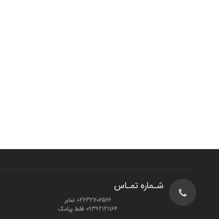
شـماره تمـاس
02632706566 نمابر
09392121164 فقط پیامک