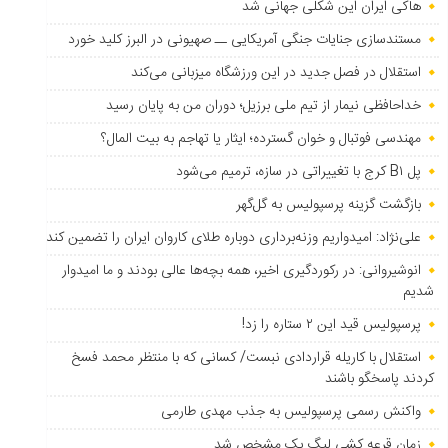
هاکی ایران این شکلی جهانی شد
مستندسازی جنایات جنگی آمریکایی ــ صهیونی در البرز کلید خورد
استقلال در فصل جدید در این ورزشگاه میزبانی می‌کند
خداحافظی نیمار از تیم ملی برزیل؛ دوران من به پایان رسید
مهندسی فوتبال و خوان گسترده؛ ایثار یا تهاجم به بیت المال؟
پل B۱ کرج با تغییراتی در سازه، ترمیم می‌شود
بازگشت گزینه پرسپولیس به ‌گل‌گهر
علی‌نژاد: امیدواریم وزنه‌برداری دوباره طلای کاروان ایران را تضمین کند
انوشیروانی: در رکوردگیری اخیر، همه بچه‌ها عالی بودند و ما امیدوار
شدیم
پرسپولیس قید این ۲ ستاره را زد!
استقلال با کاریله قراردادی نبست/ کسانی که با منتظر محمد فسخ
کردند پاسخگو باشند
واکنش رسمی پرسپولیس به جذب مهدی طارمی
زمان قرعه کشی لیگ یک مشخص شد