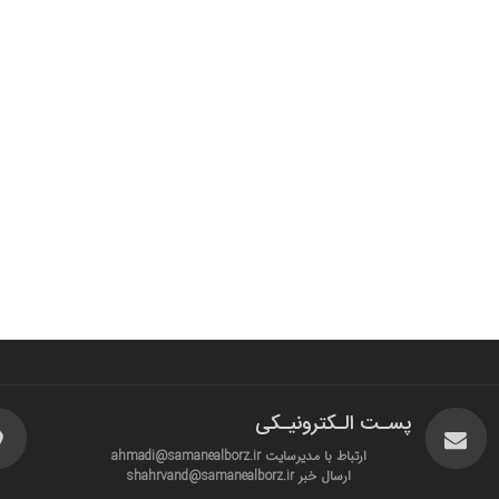
پسـت الـکترونیـکی
ارتباط با مدیرسایت ahmadi@samanealborz.ir
ارسال خبر shahrvand@samanealborz.ir