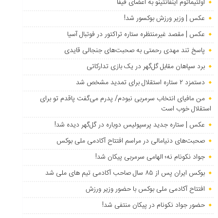
اولتیماتوم اینفانتینو به اعضای فیفا
عکس | وزیر ورزش بوکسور شد!
عکس | مقصد غیرمنتظره ستاره تراکتور در فوتبال آسیا
پاسخ تند مهدی رحمتی به صحبت‌های جنجالی قایدی
برد سپاهان مقابل گل‌گهر در یک بازی تدارکاتی
دستمزد ۲ ستاره استقلال برای تمدید مشخص شد
من مافیای انتخاب سرمربی نبودم/ پدرم می‌گفت پاقدم تو برای
استقلال خوب است
عکس | ستاره جدید پرسپولیس دوباره در گل‌گهر دیده شد!
صحبت‌های دنیامالی در مراسم افتتاح آکادمی ملی بوکس
جواد نکونام نه؛ الهامی سرمربی پیکان شد!
بوکس ایران پس از ۸۵ سال صاحب آکادمی تیم های ملی شد
افتتاح آکادمی ملی بوکس با حضور وزیر ورزش
حضور جواد نکونام در پیکان منتفی شد!