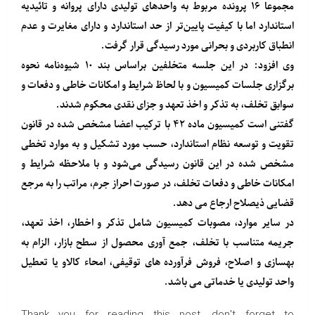
مجموعا ۱۶ پرونده مربوط به واحدهای تولیدی دارای پروانه و تائیدیه
استاندارد اما با کیفیت پایین‌تر از حد استاندارد و دارای مغایرت و عدم
انطباق کاربردی و بحرانی مورد رسیدگی قرار گرفت.
وی افزود: در این جلسه متخلفین براساس بند ۱۰ شیوه‌نامه نحوه
برگزاری جلسات کمیسیون و با لحاظ شرایط و امکانات خاطی و دفعات و
سوابق تخلف، به تذکر و اخذ تعهد و جزای نقدی محکوم شدند.
گفتنی است کمیسیون ماده ۴۲ با ترکیب اعضا مشخص شده در قانون
تقویت و توسعه نظام استاندارد، حسب مورد تشکیل و به موارد تخطی
مشخص شده در این قانون رسیدگی می‌شود و با ملاحظه شرایط و
امکانات خاطی و دفعات تخلف، در صورت احراز جرم، مراتب را به مرجع
قضایی ذیصلاح ارجاع می دهد.
در سایر موارد، مصوبات کمیسیون شامل تذکر و اخطار، اخذ تعهد،
جریمه متناسب با تخلف، جمع آوری محصول از سطح بازار، الزام به
بهسازی و اصلاح، فروش فرآورده های توقیفی، امحاء کالاو یا تعطیل
واحد تولیدی یا خدماتی می باشد.
Thank you for reading this post, don't forget to