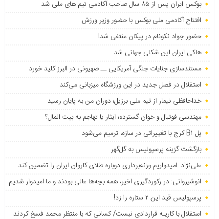
بوکس ایران پس از ۸۵ سال صاحب آکادمی تیم های ملی شد
افتتاح آکادمی ملی بوکس با حضور وزیر ورزش
حضور جواد نکونام در پیکان منتفی شد!
هاکی ایران این شکلی جهانی شد
مستندسازی جنایات جنگی آمریکایی ــ صهیونی در البرز کلید خورد
استقلال در فصل جدید در این ورزشگاه میزبانی می‌کند
خداحافظی نیمار از تیم ملی برزیل؛ دوران من به پایان رسید
مهندسی فوتبال و خوان گسترده؛ ایثار یا تهاجم به بیت المال؟
پل B۱ کرج با تغییراتی در سازه، ترمیم می‌شود
بازگشت گزینه پرسپولیس به ‌گل‌گهر
علی‌نژاد: امیدواریم وزنه‌برداری دوباره طلای کاروان ایران را تضمین کند
انوشیروانی: در رکوردگیری اخیر، همه بچه‌ها عالی بودند و ما امیدوار شدیم
پرسپولیس قید این ۲ ستاره را زد!
استقلال با کاریله قراردادی نبست/ کسانی که با منتظر محمد فسخ کردند