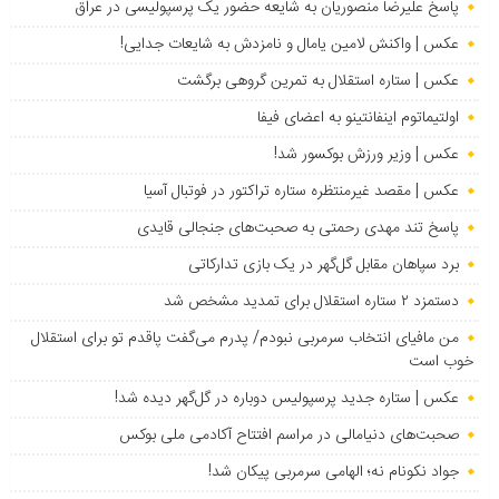
پاسخ علیرضا منصوریان به شایعه حضور یک پرسپولیسی در عراق
عکس | واکنش لامین یامال و نامزدش به شایعات جدایی!
عکس | ستاره استقلال به تمرین گروهی برگشت
اولتیماتوم اینفانتینو به اعضای فیفا
عکس | وزیر ورزش بوکسور شد!
عکس | مقصد غیرمنتظره ستاره تراکتور در فوتبال آسیا
پاسخ تند مهدی رحمتی به صحبت‌های جنجالی قایدی
برد سپاهان مقابل گل‌گهر در یک بازی تدارکاتی
دستمزد ۲ ستاره استقلال برای تمدید مشخص شد
من مافیای انتخاب سرمربی نبودم/ پدرم می‌گفت پاقدم تو برای استقلال
خوب است
عکس | ستاره جدید پرسپولیس دوباره در گل‌گهر دیده شد!
صحبت‌های دنیامالی در مراسم افتتاح آکادمی ملی بوکس
جواد نکونام نه؛ الهامی سرمربی پیکان شد!