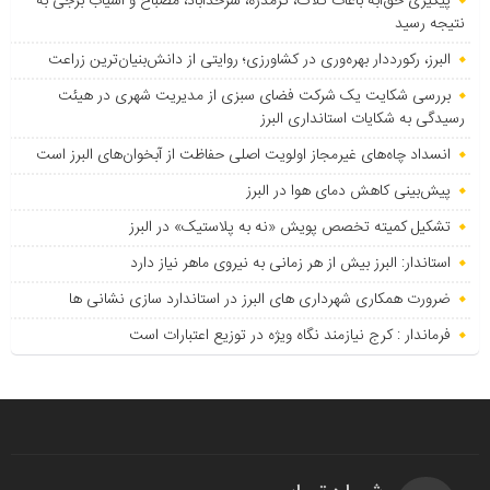
پیگیری حق‌آبه باغات کلاک، گرمدره، سرحدآباد، مصباح و آسیاب برجی به
نتیجه رسید
البرز، رکورددار بهره‌وری در کشاورزی؛ روایتی از دانش‌بنیان‌ترین زراعت
بررسی شکایت یک شرکت فضای سبزی از مدیریت شهری در هیئت
رسیدگی به شکایات استانداری البرز
انسداد چاه‌های غیرمجاز اولویت اصلی حفاظت از آبخوان‌های البرز است
پیش‌بینی کاهش دمای هوا در البرز
تشکیل کمیته تخصص پویش «نه به پلاستیک» در البرز
استاندار: البرز بیش از هر زمانی به نیروی ماهر نیاز دارد
ضرورت همکاری شهرداری های البرز در استاندارد سازی نشانی ها
فرماندار : کرج نیازمند نگاه ویژه در توزیع اعتبارات است