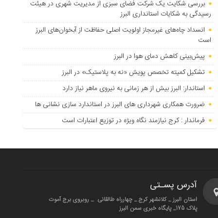
بررسی شکایت یک شرکت فضای سبزی از مدیریت شهری در هیئت
رسیدگی به شکایات استانداری البرز
انسداد چاه‌های غیرمجاز اولویت اصلی حفاظت از آبخوان‌های البرز
است
پیش‌بینی کاهش دمای هوا در البرز
تشکیل کمیته تخصص پویش «نه به پلاستیک» در البرز
استاندار: البرز بیش از هر زمانی به نیروی ماهر نیاز دارد
ضرورت همکاری شهرداری های البرز در استاندارد سازی نشانی ها
فرماندار : کرج نیازمند نگاه ویژه در توزیع اعتبارات است
آدرس پسـتی
استان البرز _ کلانشهر کرج _ چهارراه طالقانی _ روبروی برج آموت
پلاک 175_ پایگاه خبری سمن البرز