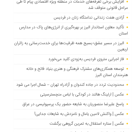
افزایش برخی تعرفه‌های خدمات در منطقه ویژه اقتصادی پیام تا طی
مراحل قانونی متوقف شد
آزادی هفت زندانی ندامتگاه زنان در فردیس
تأکید معاون استاندار البرز بر بهره‌گیری از انرژی‌های پاک در مدارس
استان
البرز در مسیر عشق؛ بسیج همه ظرفیت‌ها برای خدمت‌رسانی به زائران
اربعین
فاز اجرایی متروی فردیس به‌زودی کلید می‌خورد
توسعه همکاری‌های مشترک فرهنگی و هنری بنیاد فاتح و خانه
هنرمندان استان البرز
محدودیت تردد در جاده کندوان و آزادراه تهران – شمال اجرا می شود
عکس | ارلینگ هالند در کودکی با لباس منچسترسیتی
پاسخ علیرضا منصوریان به شایعه حضور یک پرسپولیسی در عراق
عکس | واکنش لامین یامال و نامزدش به شایعات جدایی!
عکس | ستاره استقلال به تمرین گروهی برگشت