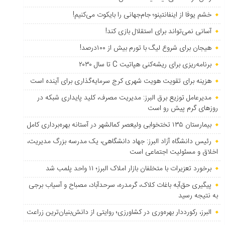
خشم یوفا از اینفانتینو؛ جام‌جهانی را بایکوت می‌کنیم!
آسانی نمی‌تواند برای استقلال بازی کند!
هیجان برای شروع لیگ با تورم بیش از ۱۰۰درصد!
برنامه‌ریزی برای ریشه‌کنی هپاتیت C تا سال ۲۰۳۰
هزینه برای تقویت هویت شهری کرج سرمایه‌گذاری برای آینده است
مدیرعامل توزیع برق البرز: مدیریت مصرف، کلید پایداری شبکه در
روزهای گرم پیش رو است
بیمارستان ۱۳۵ تختخوابی ولیعصر کمالشهر در آستانه بهره‌برداری کامل
رئیس دانشگاه آزاد البرز: جهاد دانشگاهی، یک مدرسه بزرگ مدیریت،
اخلاق و مسئولیت اجتماعی است
برخورد تعزیرات با متخلفان بازار املاک البرز؛ ۱۱ واحد پلمب شد
پیگیری حق‌آبه باغات کلاک، گرمدره، سرحدآباد، مصباح و آسیاب برجی
به نتیجه رسید
البرز، رکورددار بهره‌وری در کشاورزی؛ روایتی از دانش‌بنیان‌ترین زراعت