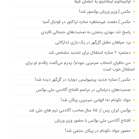
اولتیماتوم اینفانتینو به اعضای فیفا
عکس | وزیر ورزش بوکسور شد!
عکس | مقصد غیرمنتظره ستاره تراکتور در فوتبال آسیا
پاسخ تند مهدی رحمتی به صحبت‌های جنجالی قایدی
برد سپاهان مقابل گل‌گهر در یک بازی تدارکاتی
دستمزد ۲ ستاره استقلال برای تمدید مشخص شد
من مافیای انتخاب سرمربی نبودم/ پدرم می‌گفت پاقدم تو برای
استقلال خوب است
عکس | ستاره جدید پرسپولیس دوباره در گل‌گهر دیده شد!
صحبت‌های دنیامالی در مراسم افتتاح آکادمی ملی بوکس
جواد نکونام نه؛ الهامی سرمربی پیکان شد!
بوکس ایران پس از ۸۵ سال صاحب آکادمی تیم های ملی شد
افتتاح آکادمی ملی بوکس با حضور وزیر ورزش
حضور جواد نکونام در پیکان منتفی شد!