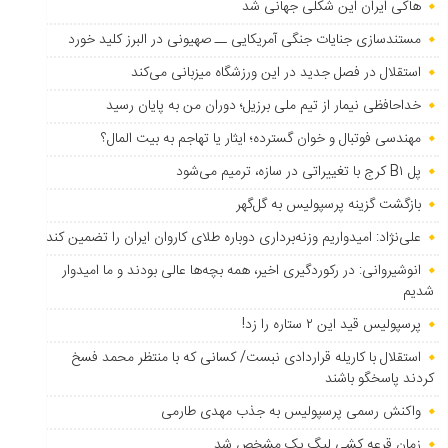
هاکی ایران این شکلی جهانی شد
مستندسازی جنایات جنگی آمریکایی ــ صهیونی در البرز کلید خورد
استقلال در فصل جدید در این ورزشگاه میزبانی می‌کند
خداحافظی نیمار از تیم ملی برزیل؛ دوران من به پایان رسید
مهندسی فوتبال و خوان گسترده؛ ایثار یا تهاجم به بیت المال؟
پل B۱ کرج با تغییراتی در سازه، ترمیم می‌شود
بازگشت گزینه پرسپولیس به ‌گل‌گهر
علی‌نژاد: امیدواریم وزنه‌برداری دوباره طلای کاروان ایران را تضمین کند
انوشیروانی: در رکوردگیری اخیر، همه بچه‌ها عالی بودند و ما امیدوار
شدیم
پرسپولیس قید این ۲ ستاره را زد!
استقلال با کاریله قراردادی نبست/ کسانی که با منتظر محمد فسخ
کردند پاسخگو باشند
واکنش رسمی پرسپولیس به جذب مهدی طارمی
زمان قرعه کشی لیگ یک مشخص شد