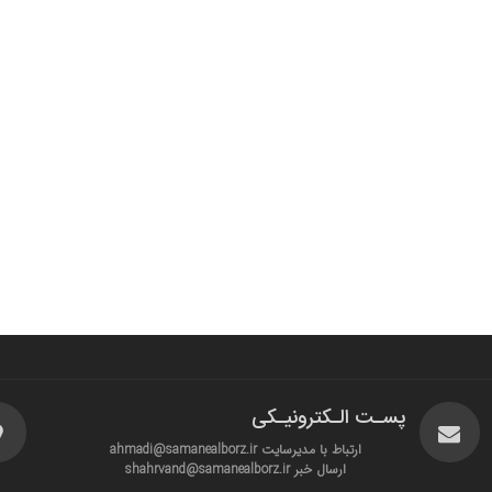
پسـت الـکترونیـکی
ارتباط با مدیرسایت ahmadi@samanealborz.ir
ارسال خبر shahrvand@samanealborz.ir