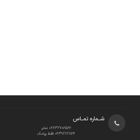
شـماره تمـاس
02632706566 نمابر
09392121164 فقط پیامک