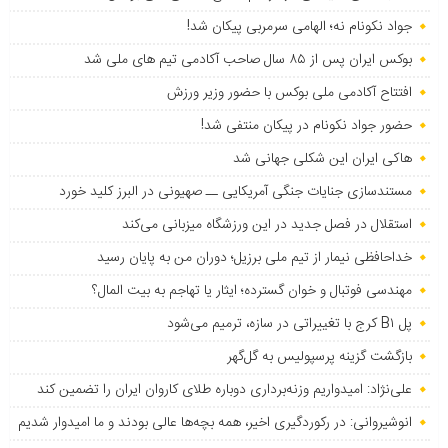
جواد نکونام نه؛ الهامی سرمربی پیکان شد!
بوکس ایران پس از ۸۵ سال صاحب آکادمی تیم های ملی شد
افتتاح آکادمی ملی بوکس با حضور وزیر ورزش
حضور جواد نکونام در پیکان منتفی شد!
هاکی ایران این شکلی جهانی شد
مستندسازی جنایات جنگی آمریکایی ــ صهیونی در البرز کلید خورد
استقلال در فصل جدید در این ورزشگاه میزبانی می‌کند
خداحافظی نیمار از تیم ملی برزیل؛ دوران من به پایان رسید
مهندسی فوتبال و خوان گسترده؛ ایثار یا تهاجم به بیت المال؟
پل B۱ کرج با تغییراتی در سازه، ترمیم می‌شود
بازگشت گزینه پرسپولیس به ‌گل‌گهر
علی‌نژاد: امیدواریم وزنه‌برداری دوباره طلای کاروان ایران را تضمین کند
انوشیروانی: در رکوردگیری اخیر، همه بچه‌ها عالی بودند و ما امیدوار شدیم