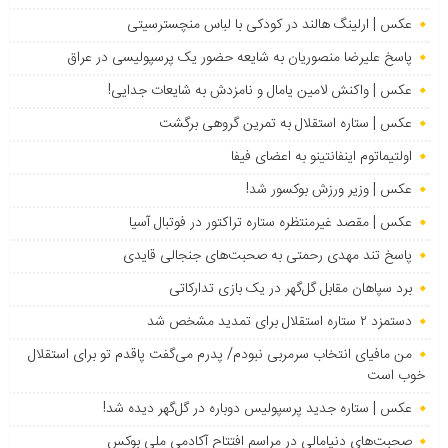
عکس | ارلینگ هالند در کودکی با لباس منچسترسیتی
پاسخ علیرضا منصوریان به شایعه حضور یک پرسپولیسی در عراق
عکس | واکنش لامین یامال و نامزدش به شایعات جدایی!
عکس | ستاره استقلال به تمرین گروهی برگشت
اولتیماتوم اینفانتینو به اعضای فیفا
عکس | وزیر ورزش بوکسور شد!
عکس | مقصد غیرمنتظره ستاره تراکتور در فوتبال آسیا
پاسخ تند مهدی رحمتی به صحبت‌های جنجالی قایدی
برد سپاهان مقابل گل‌گهر در یک بازی تدارکاتی
دستمزد ۲ ستاره استقلال برای تمدید مشخص شد
من مافیای انتخاب سرمربی نبودم/ پدرم می‌گفت پاقدم تو برای استقلال
خوب است
عکس | ستاره جدید پرسپولیس دوباره در گل‌گهر دیده شد!
صحبت‌های دنیامالی در مراسم افتتاح آکادمی ملی بوکس