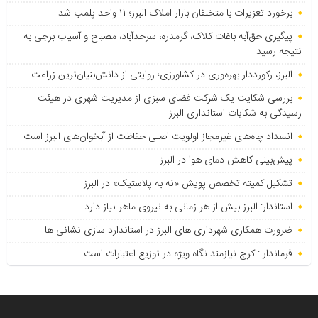
برخورد تعزیرات با متخلفان بازار املاک البرز؛ ۱۱ واحد پلمب شد
پیگیری حق‌آبه باغات کلاک، گرمدره، سرحدآباد، مصباح و آسیاب برجی به
نتیجه رسید
البرز، رکورددار بهره‌وری در کشاورزی؛ روایتی از دانش‌بنیان‌ترین زراعت
بررسی شکایت یک شرکت فضای سبزی از مدیریت شهری در هیئت
رسیدگی به شکایات استانداری البرز
انسداد چاه‌های غیرمجاز اولویت اصلی حفاظت از آبخوان‌های البرز است
پیش‌بینی کاهش دمای هوا در البرز
تشکیل کمیته تخصص پویش «نه به پلاستیک» در البرز
استاندار: البرز بیش از هر زمانی به نیروی ماهر نیاز دارد
ضرورت همکاری شهرداری های البرز در استاندارد سازی نشانی ها
فرماندار : کرج نیازمند نگاه ویژه در توزیع اعتبارات است