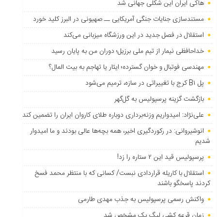
هاکی ایران این شکلی جهانی شد
مستندسازی جنایات جنگی آمریکایی ــ صهیونی در البرز کلید خورد
استقلال در فصل جدید در این ورزشگاه میزبانی می‌کند
خداحافظی نیمار از تیم ملی برزیل؛ دوران من به پایان رسید
مهندسی فوتبال و خوان گسترده؛ ایثار یا تهاجم به بیت المال؟
پل B۱ کرج با تغییراتی در سازه، ترمیم می‌شود
بازگشت گزینه پرسپولیس به ‌گل‌گهر
علی‌نژاد: امیدواریم وزنه‌برداری دوباره طلای کاروان ایران را تضمین کند
انوشیروانی: در رکوردگیری اخیر، همه بچه‌ها عالی بودند و ما امیدوار
شدیم
پرسپولیس قید این ۲ ستاره را زد!
استقلال با کاریله قراردادی نبست/ کسانی که با منتظر محمد فسخ
کردند پاسخگو باشند
واکنش رسمی پرسپولیس به جذب مهدی طارمی
زمان قرعه کشی لیگ یک مشخص شد