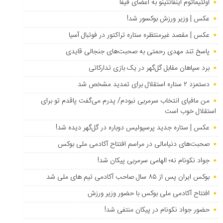
اولتیماتوم اینفانتینو به اعضای فیفا
عکس | وزیر ورزش بوکسور شد!
عکس | مقصد غیرمنتظره ستاره تراکتور در فوتبال آسیا
پاسخ تند مهدی رحمتی به صحبت‌های جنجالی قایدی
برد سپاهان مقابل گل‌گهر در یک بازی تدارکاتی
دستمزد ۲ ستاره استقلال برای تمدید مشخص شد
من مافیای انتخاب سرمربی نبودم/ پدرم می‌گفت پاقدم تو برای
استقلال خوب است
عکس | ستاره جدید پرسپولیس دوباره در گل‌گهر دیده شد!
صحبت‌های دنیامالی در مراسم افتتاح آکادمی ملی بوکس
جواد نکونام نه؛ الهامی سرمربی پیکان شد!
بوکس ایران پس از ۸۵ سال صاحب آکادمی تیم های ملی شد
افتتاح آکادمی ملی بوکس با حضور وزیر ورزش
حضور جواد نکونام در پیکان منتفی شد!