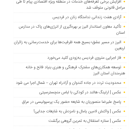
افزایش برخی تعرفه‌های خدمات در منطقه ویژه اقتصادی پیام تا طی
مراحل قانونی متوقف شد
آزادی هفت زندانی ندامتگاه زنان در فردیس
تأکید معاون استاندار البرز بر بهره‌گیری از انرژی‌های پاک در مدارس
استان
البرز در مسیر عشق؛ بسیج همه ظرفیت‌ها برای خدمت‌رسانی به زائران
اربعین
فاز اجرایی متروی فردیس به‌زودی کلید می‌خورد
توسعه همکاری‌های مشترک فرهنگی و هنری بنیاد فاتح و خانه
هنرمندان استان البرز
محدودیت تردد در جاده کندوان و آزادراه تهران – شمال اجرا می شود
عکس | ارلینگ هالند در کودکی با لباس منچسترسیتی
پاسخ علیرضا منصوریان به شایعه حضور یک پرسپولیسی در عراق
عکس | واکنش لامین یامال و نامزدش به شایعات جدایی!
عکس | ستاره استقلال به تمرین گروهی برگشت