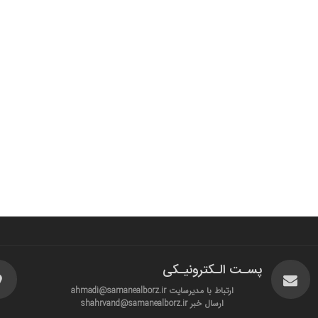
پسـت الـکترونیـکی
ارتباط با مدیرسایت ahmadi@samanealborz.ir
ارسال خبر shahrvand@samanealborz.ir