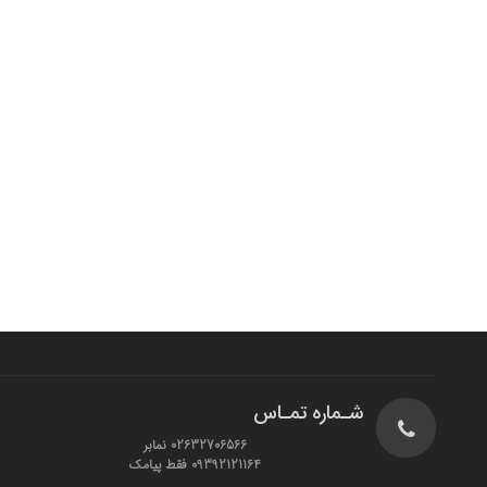
شـماره تمـاس
02632706566 نمابر
09392121164 فقط پیامک