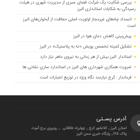
بررسی شکایت یک شرکت فضای سبزی از مدیریت شهری در هیئت
رسیدگی به شکایات استانداری البرز
انسداد چاه‌های غیرمجاز اولویت اصلی حفاظت از آبخوان‌های البرز
است
پیش‌بینی کاهش دمای هوا در البرز
تشکیل کمیته تخصص پویش «نه به پلاستیک» در البرز
استاندار: البرز بیش از هر زمانی به نیروی ماهر نیاز دارد
ضرورت همکاری شهرداری های البرز در استاندارد سازی نشانی ها
فرماندار : کرج نیازمند نگاه ویژه در توزیع اعتبارات است
آدرس پسـتی
استان البرز _ کلانشهر کرج _ چهارراه طالقانی _ روبروی برج آموت
پلاک 175_ پایگاه خبری سمن البرز