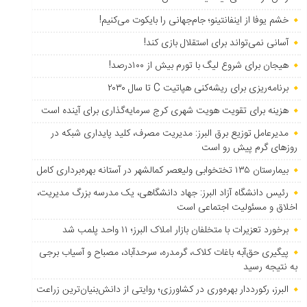
خشم یوفا از اینفانتینو؛ جام‌جهانی را بایکوت می‌کنیم!
آسانی نمی‌تواند برای استقلال بازی کند!
هیجان برای شروع لیگ با تورم بیش از ۱۰۰درصد!
برنامه‌ریزی برای ریشه‌کنی هپاتیت C تا سال ۲۰۳۰
هزینه برای تقویت هویت شهری کرج سرمایه‌گذاری برای آینده است
مدیرعامل توزیع برق البرز: مدیریت مصرف، کلید پایداری شبکه در
روزهای گرم پیش رو است
بیمارستان ۱۳۵ تختخوابی ولیعصر کمالشهر در آستانه بهره‌برداری کامل
رئیس دانشگاه آزاد البرز: جهاد دانشگاهی، یک مدرسه بزرگ مدیریت،
اخلاق و مسئولیت اجتماعی است
برخورد تعزیرات با متخلفان بازار املاک البرز؛ ۱۱ واحد پلمب شد
پیگیری حق‌آبه باغات کلاک، گرمدره، سرحدآباد، مصباح و آسیاب برجی
به نتیجه رسید
البرز، رکورددار بهره‌وری در کشاورزی؛ روایتی از دانش‌بنیان‌ترین زراعت