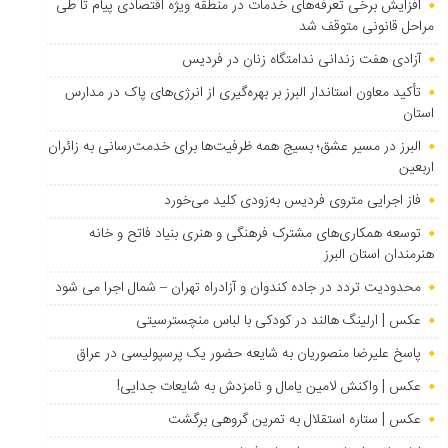
افزایش برخی تعرفه‌های خدمات در منطقه ویژه اقتصادی پیام تا طی
مراحل قانونی متوقف شد
آزادی هفت زندانی ندامتگاه زنان در فردیس
تأکید معاون استاندار البرز بر بهره‌گیری از انرژی‌های پاک در مدارس
استان
البرز در مسیر عشق؛ بسیج همه ظرفیت‌ها برای خدمت‌رسانی به زائران
اربعین
فاز اجرایی متروی فردیس به‌زودی کلید می‌خورد
توسعه همکاری‌های مشترک فرهنگی و هنری بنیاد فاتح و خانه
هنرمندان استان البرز
محدودیت تردد در جاده کندوان و آزادراه تهران – شمال اجرا می شود
عکس | ارلینگ هالند در کودکی با لباس منچسترسیتی
پاسخ علیرضا منصوریان به شایعه حضور یک پرسپولیسی در عراق
عکس | واکنش لامین یامال و نامزدش به شایعات جدایی!
عکس | ستاره استقلال به تمرین گروهی برگشت