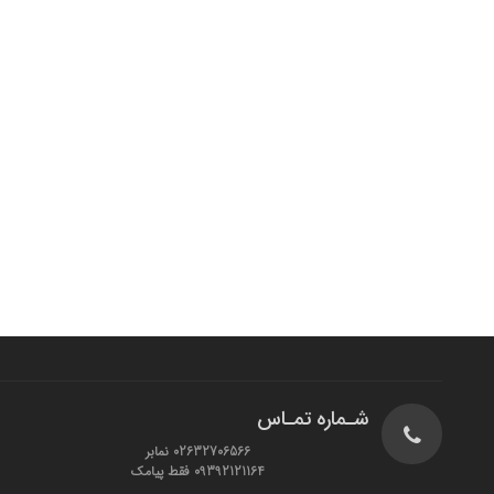
شـماره تمـاس
02632706566 نمابر
09392121164 فقط پیامک