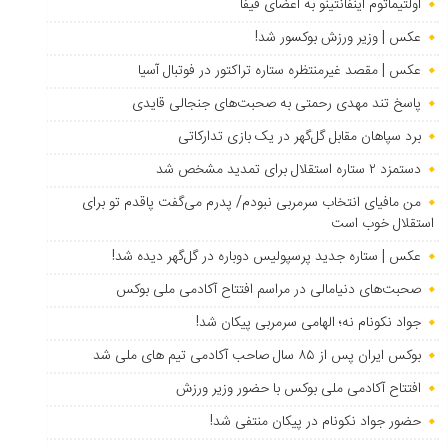
اولتیماتوم اینفانتینو به اعضای فیفا
عکس | وزیر ورزش بوکسور شد!
عکس | مقصد غیرمنتظره ستاره تراکتور در فوتبال آسیا
پاسخ تند مهدی رحمتی به صحبت‌های جنجالی قایدی
برد سپاهان مقابل گل‌گهر در یک بازی تدارکاتی
دستمزد ۲ ستاره استقلال برای تمدید مشخص شد
من مافیای انتخاب سرمربی نبودم/ پدرم می‌گفت پاقدم تو برای
استقلال خوب است
عکس | ستاره جدید پرسپولیس دوباره در گل‌گهر دیده شد!
صحبت‌های دنیامالی در مراسم افتتاح آکادمی ملی بوکس
جواد نکونام نه؛ الهامی سرمربی پیکان شد!
بوکس ایران پس از ۸۵ سال صاحب آکادمی تیم های ملی شد
افتتاح آکادمی ملی بوکس با حضور وزیر ورزش
حضور جواد نکونام در پیکان منتفی شد!