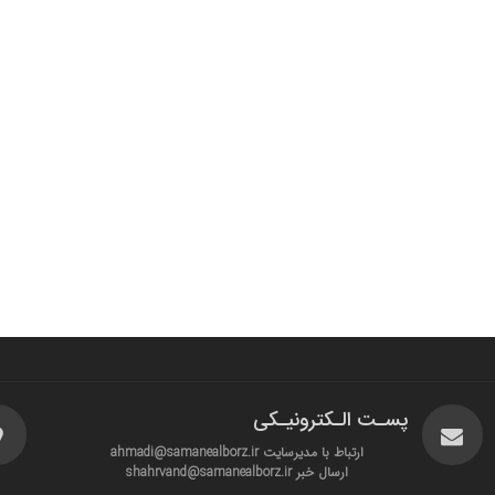
پسـت الـکترونیـکی
ارتباط با مدیرسایت ahmadi@samanealborz.ir
ارسال خبر shahrvand@samanealborz.ir