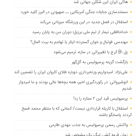
هاکی ایران این شکلی جهانی شد
مستندسازی جنایات جنگی آمریکایی ــ صهیونی در البرز کلید خورد
استقلال در فصل جدید در این ورزشگاه میزبانی می‌کند
خداحافظی نیمار از تیم ملی برزیل؛ دوران من به پایان رسید
مهندسی فوتبال و خوان گسترده؛ ایثار یا تهاجم به بیت المال؟
پل B۱ کرج با تغییراتی در سازه، ترمیم می‌شود
بازگشت گزینه پرسپولیس به ‌گل‌گهر
علی‌نژاد: امیدواریم وزنه‌برداری دوباره طلای کاروان ایران را تضمین کند
انوشیروانی: در رکوردگیری اخیر، همه بچه‌ها عالی بودند و ما امیدوار
شدیم
پرسپولیس قید این ۲ ستاره را زد!
استقلال با کاریله قراردادی نبست/ کسانی که با منتظر محمد فسخ
کردند پاسخگو باشند
واکنش رسمی پرسپولیس به جذب مهدی طارمی
زمان قرعه کشی لیگ یک مشخص شد