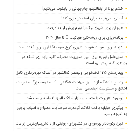
خشم یوفا از اینفانتینو؛ جام‌جهانی را بایکوت می‌کنیم!
آسانی نمی‌تواند برای استقلال بازی کند!
هیجان برای شروع لیگ با تورم بیش از ۱۰۰درصد!
برنامه‌ریزی برای ریشه‌کنی هپاتیت C تا سال ۲۰۳۰
هزینه برای تقویت هویت شهری کرج سرمایه‌گذاری برای آینده است
مدیرعامل توزیع برق البرز: مدیریت مصرف، کلید پایداری شبکه در
روزهای گرم پیش رو است
بیمارستان ۱۳۵ تختخوابی ولیعصر کمالشهر در آستانه بهره‌برداری کامل
رئیس دانشگاه آزاد البرز: جهاد دانشگاهی، یک مدرسه بزرگ مدیریت،
اخلاق و مسئولیت اجتماعی است
برخورد تعزیرات با متخلفان بازار املاک البرز؛ ۱۱ واحد پلمب شد
پیگیری حق‌آبه باغات کلاک، گرمدره، سرحدآباد، مصباح و آسیاب برجی
به نتیجه رسید
البرز، رکورددار بهره‌وری در کشاورزی؛ روایتی از دانش‌بنیان‌ترین زراعت