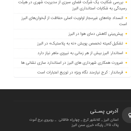
بررسی شکایت یک شرکت فضای سبزی از مدیریت شهری در هیئت
رسیدگی به شکایات استانداری البرز
انسداد چاه‌های غیرمجاز اولویت اصلی حفاظت از آبخوان‌های البرز
است
پیش‌بینی کاهش دمای هوا در البرز
تشکیل کمیته تخصص پویش «نه به پلاستیک» در البرز
استاندار: البرز بیش از هر زمانی به نیروی ماهر نیاز دارد
ضرورت همکاری شهرداری های البرز در استاندارد سازی نشانی ها
فرماندار : کرج نیازمند نگاه ویژه در توزیع اعتبارات است
آدرس پسـتی
استان البرز _ کلانشهر کرج _ چهارراه طالقانی _ روبروی برج آموت
پلاک 175_ پایگاه خبری سمن البرز