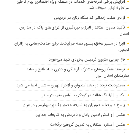
افزایش برخی تعرفه‌های خدمات در منطقه ویژه اقتصادی پیام تا طی
مراحل قانونی متوقف شد
آزادی هفت زندانی ندامتگاه زنان در فردیس
تأکید معاون استاندار البرز بر بهره‌گیری از انرژی‌های پاک در مدارس
استان
البرز در مسیر عشق؛ بسیج همه ظرفیت‌ها برای خدمت‌رسانی به زائران
اربعین
فاز اجرایی متروی فردیس به‌زودی کلید می‌خورد
توسعه همکاری‌های مشترک فرهنگی و هنری بنیاد فاتح و خانه
هنرمندان استان البرز
محدودیت تردد در جاده کندوان و آزادراه تهران – شمال اجرا می شود
عکس | ارلینگ هالند در کودکی با لباس منچسترسیتی
پاسخ علیرضا منصوریان به شایعه حضور یک پرسپولیسی در عراق
عکس | واکنش لامین یامال و نامزدش به شایعات جدایی!
عکس | ستاره استقلال به تمرین گروهی برگشت