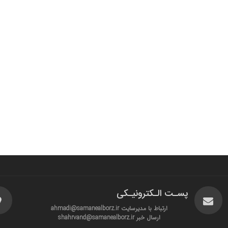
پسـت الـکترونیـکی
ارتباط با مدیرسایت ahmadi@samanealborz.ir
ارسال خبر shahrvand@samanealborz.ir