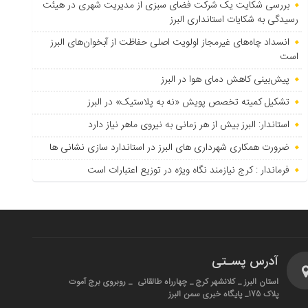
بررسی شکایت یک شرکت فضای سبزی از مدیریت شهری در هیئت
رسیدگی به شکایات استانداری البرز
انسداد چاه‌های غیرمجاز اولویت اصلی حفاظت از آبخوان‌های البرز
است
پیش‌بینی کاهش دمای هوا در البرز
تشکیل کمیته تخصص پویش «نه به پلاستیک» در البرز
استاندار: البرز بیش از هر زمانی به نیروی ماهر نیاز دارد
ضرورت همکاری شهرداری های البرز در استاندارد سازی نشانی ها
فرماندار : کرج نیازمند نگاه ویژه در توزیع اعتبارات است
آدرس پسـتی
استان البرز _ کلانشهر کرج _ چهارراه طالقانی _ روبروی برج آموت
پلاک 175_ پایگاه خبری سمن البرز