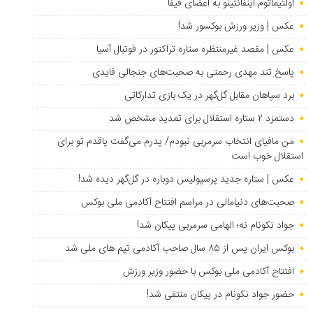
اولتیماتوم اینفانتینو به اعضای فیفا
عکس | وزیر ورزش بوکسور شد!
عکس | مقصد غیرمنتظره ستاره تراکتور در فوتبال آسیا
پاسخ تند مهدی رحمتی به صحبت‌های جنجالی قایدی
برد سپاهان مقابل گل‌گهر در یک بازی تدارکاتی
دستمزد ۲ ستاره استقلال برای تمدید مشخص شد
من مافیای انتخاب سرمربی نبودم/ پدرم می‌گفت پاقدم تو برای
استقلال خوب است
عکس | ستاره جدید پرسپولیس دوباره در گل‌گهر دیده شد!
صحبت‌های دنیامالی در مراسم افتتاح آکادمی ملی بوکس
جواد نکونام نه؛ الهامی سرمربی پیکان شد!
بوکس ایران پس از ۸۵ سال صاحب آکادمی تیم های ملی شد
افتتاح آکادمی ملی بوکس با حضور وزیر ورزش
حضور جواد نکونام در پیکان منتفی شد!