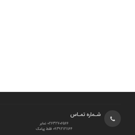
شـماره تمـاس
02632706566 نمابر
09392121164 فقط پیامک