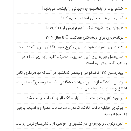
خشم یوفا از اینفانتینو؛ جام‌جهانی را بایکوت می‌کنیم!
آسانی نمی‌تواند برای استقلال بازی کند!
هیجان برای شروع لیگ با تورم بیش از ۱۰۰درصد!
برنامه‌ریزی برای ریشه‌کنی هپاتیت C تا سال ۲۰۳۰
هزینه برای تقویت هویت شهری کرج سرمایه‌گذاری برای آینده است
مدیرعامل توزیع برق البرز: مدیریت مصرف، کلید پایداری شبکه در
روزهای گرم پیش رو است
بیمارستان ۱۳۵ تختخوابی ولیعصر کمالشهر در آستانه بهره‌برداری کامل
رئیس دانشگاه آزاد البرز: جهاد دانشگاهی، یک مدرسه بزرگ مدیریت،
اخلاق و مسئولیت اجتماعی است
برخورد تعزیرات با متخلفان بازار املاک البرز؛ ۱۱ واحد پلمب شد
پیگیری حق‌آبه باغات کلاک، گرمدره، سرحدآباد، مصباح و آسیاب برجی
به نتیجه رسید
البرز، رکورددار بهره‌وری در کشاورزی؛ روایتی از دانش‌بنیان‌ترین زراعت