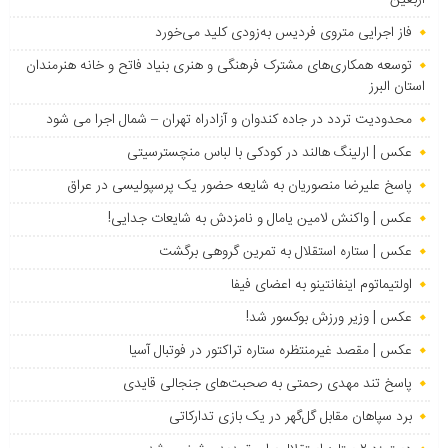
فاز اجرایی متروی فردیس به‌زودی کلید می‌خورد
توسعه همکاری‌های مشترک فرهنگی و هنری بنیاد فاتح و خانه هنرمندان
استان البرز
محدودیت تردد در جاده کندوان و آزادراه تهران – شمال اجرا می شود
عکس | ارلینگ هالند در کودکی با لباس منچسترسیتی
پاسخ علیرضا منصوریان به شایعه حضور یک پرسپولیسی در عراق
عکس | واکنش لامین یامال و نامزدش به شایعات جدایی!
عکس | ستاره استقلال به تمرین گروهی برگشت
اولتیماتوم اینفانتینو به اعضای فیفا
عکس | وزیر ورزش بوکسور شد!
عکس | مقصد غیرمنتظره ستاره تراکتور در فوتبال آسیا
پاسخ تند مهدی رحمتی به صحبت‌های جنجالی قایدی
برد سپاهان مقابل گل‌گهر در یک بازی تدارکاتی