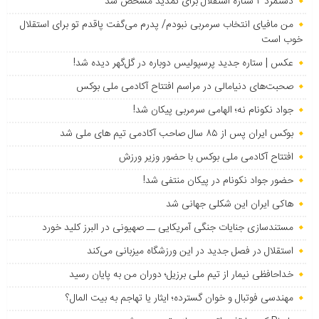
دستمزد ۲ ستاره استقلال برای تمدید مشخص شد
من مافیای انتخاب سرمربی نبودم/ پدرم می‌گفت پاقدم تو برای استقلال
خوب است
عکس | ستاره جدید پرسپولیس دوباره در گل‌گهر دیده شد!
صحبت‌های دنیامالی در مراسم افتتاح آکادمی ملی بوکس
جواد نکونام نه؛ الهامی سرمربی پیکان شد!
بوکس ایران پس از ۸۵ سال صاحب آکادمی تیم های ملی شد
افتتاح آکادمی ملی بوکس با حضور وزیر ورزش
حضور جواد نکونام در پیکان منتفی شد!
هاکی ایران این شکلی جهانی شد
مستندسازی جنایات جنگی آمریکایی ــ صهیونی در البرز کلید خورد
استقلال در فصل جدید در این ورزشگاه میزبانی می‌کند
خداحافظی نیمار از تیم ملی برزیل؛ دوران من به پایان رسید
مهندسی فوتبال و خوان گسترده؛ ایثار یا تهاجم به بیت المال؟