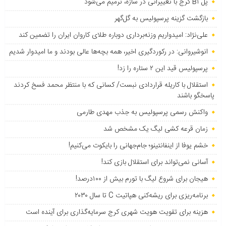
پل B۱ کرج با تغییراتی در سازه، ترمیم می‌شود
بازگشت گزینه پرسپولیس به ‌گل‌گهر
علی‌نژاد: امیدواریم وزنه‌برداری دوباره طلای کاروان ایران را تضمین کند
انوشیروانی: در رکوردگیری اخیر، همه بچه‌ها عالی بودند و ما امیدوار شدیم
پرسپولیس قید این ۲ ستاره را زد!
استقلال با کاریله قراردادی نبست/ کسانی که با منتظر محمد فسخ کردند
پاسخگو باشند
واکنش رسمی پرسپولیس به جذب مهدی طارمی
زمان قرعه کشی لیگ یک مشخص شد
خشم یوفا از اینفانتینو؛ جام‌جهانی را بایکوت می‌کنیم!
آسانی نمی‌تواند برای استقلال بازی کند!
هیجان برای شروع لیگ با تورم بیش از ۱۰۰درصد!
برنامه‌ریزی برای ریشه‌کنی هپاتیت C تا سال ۲۰۳۰
هزینه برای تقویت هویت شهری کرج سرمایه‌گذاری برای آینده است