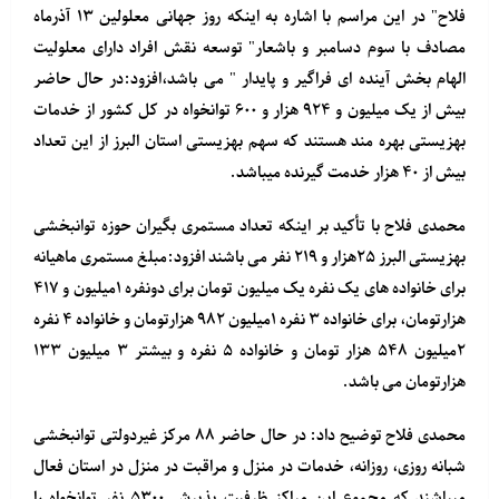
فلاح" در این مراسم با اشاره به اینکه روز جهانی معلولین ۱۳ آذرماه
مصادف با سوم دسامبر و باشعار" توسعه نقش افراد دارای معلولیت
الهام بخش آینده ای فراگیر و پایدار " می باشد،افزود:در حال حاضر
بیش از یک میلیون و ۹۲۴ هزار و ۶۰۰ توانخواه در کل کشور از خدمات
بهزیستی بهره مند هستند که سهم بهزیستی استان البرز از این تعداد
بیش از ۴۰ هزار خدمت گیرنده میباشد.
محمدی فلاح با تأکید بر اینکه تعداد مستمری بگیران حوزه توانبخشی
بهزیستی البرز ۲۵هزار و ۲۱۹ نفر می باشند افزود:مبلغ مستمری ماهیانه
برای خانواده های یک نفره یک میلیون تومان برای دونفره ۱میلیون و ۴۱۷
هزارتومان، برای خانواده ۳ نفره ۱میلیون ۹۸۲ هزارتومان و خانواده ۴ نفره
۲میلیون ۵۴۸ هزار تومان و خانواده ۵ نفره و بیشتر ۳ میلیون ۱۳۳
هزارتومان می باشد.
محمدی فلاح توضیح داد: در حال حاضر ۸۸ مرکز غیردولتی توانبخشی
شبانه روزی، روزانه، خدمات در منزل و مراقبت در منزل در استان فعال
میباشند که مجموع این مراکز ظرفیت پذیرش ۵۳۰۰ نفر توانخواه را