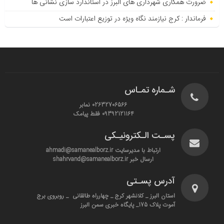
ضرورت همکاری شهرداری های البرز در استاندارد سازی نشانی ها
فرماندار : کرج نیازمند نگاه ویژه در توزیع اعتبارات است
شـماره تمـاس
02632706566 نمابر
09392121164 فقط پیامک
پسـت الـکترونیـکی
ارتباط با مدیرسایت ahmadi@samanealborz.ir
ارسال خبر shahrvand@samanealborz.ir
آدرس پسـتی
استان البرز _ کلانشهر کرج _ چهارراه طالقانی _ روبروی برج
آموت پلاک 175_ پایگاه خبری سمن البرز