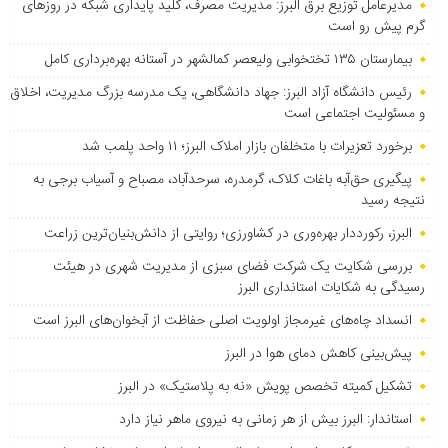
مدیرعامل توزیع برق البرز: مدیریت مصرف، کلید پایداری شبکه در روزهای
گرم پیش رو است
بیمارستان ۱۳۵ تختخوابی ولیعصر کمالشهر در آستانه بهره‌برداری کامل
رئیس دانشگاه آزاد البرز: جهاد دانشگاهی، یک مدرسه بزرگ مدیریت، اخلاق
و مسئولیت اجتماعی است
برخورد تعزیرات با متخلفان بازار املاک البرز؛ ۱۱ واحد پلمب شد
پیگیری حق‌آبه باغات کلاک، گرمدره، سرحدآباد، مصباح و آسیاب برجی به
نتیجه رسید
البرز، رکورددار بهره‌وری در کشاورزی؛ روایتی از دانش‌بنیان‌ترین زراعت
بررسی شکایت یک شرکت فضای سبزی از مدیریت شهری در هیئت
رسیدگی به شکایات استانداری البرز
انسداد چاه‌های غیرمجاز اولویت اصلی حفاظت از آبخوان‌های البرز است
پیش‌بینی کاهش دمای هوا در البرز
تشکیل کمیته تخصص پویش «نه به پلاستیک» در البرز
استاندار: البرز بیش از هر زمانی به نیروی ماهر نیاز دارد