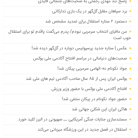
پاسخ تند مهدی رحمتی به صحبت‌های جنجالی قایدی
برد سپاهان مقابل گل‌گهر در یک بازی تدارکاتی
دستمزد ۲ ستاره استقلال برای تمدید مشخص شد
من مافیای انتخاب سرمربی نبودم/ پدرم می‌گفت پاقدم تو برای استقلال
خوب است
عکس | ستاره جدید پرسپولیس دوباره در گل‌گهر دیده شد!
صحبت‌های دنیامالی در مراسم افتتاح آکادمی ملی بوکس
جواد نکونام نه؛ الهامی سرمربی پیکان شد!
بوکس ایران پس از ۸۵ سال صاحب آکادمی تیم های ملی شد
افتتاح آکادمی ملی بوکس با حضور وزیر ورزش
حضور جواد نکونام در پیکان منتفی شد!
هاکی ایران این شکلی جهانی شد
مستندسازی جنایات جنگی آمریکایی ــ صهیونی در البرز کلید خورد
استقلال در فصل جدید در این ورزشگاه میزبانی می‌کند