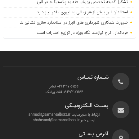
تشکیل کمیته تخصص پویش «نه به پلاستیک» در البرز
استاندار: البرز بیش از هر زمانی به نیروی ماهر نیاز دارد
ضرورت همکاری شهرداری های البرز در استاندارد سازی نشانی ها
فرماندار : کرج نیازمند نگاه ویژه در توزیع اعتبارات است
شـماره تمـاس
02632706566 نمابر
09392121164 فقط پیامک
پسـت الـکترونیـکی
ارتباط با مدیرسایت ahmadi@samanealborz.ir
ارسال خبر shahrvand@samanealborz.ir
آدرس پسـتی