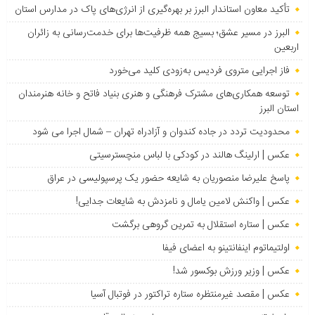
تأکید معاون استاندار البرز بر بهره‌گیری از انرژی‌های پاک در مدارس استان
البرز در مسیر عشق؛ بسیج همه ظرفیت‌ها برای خدمت‌رسانی به زائران
اربعین
فاز اجرایی متروی فردیس به‌زودی کلید می‌خورد
توسعه همکاری‌های مشترک فرهنگی و هنری بنیاد فاتح و خانه هنرمندان
استان البرز
محدودیت تردد در جاده کندوان و آزادراه تهران – شمال اجرا می شود
عکس | ارلینگ هالند در کودکی با لباس منچسترسیتی
پاسخ علیرضا منصوریان به شایعه حضور یک پرسپولیسی در عراق
عکس | واکنش لامین یامال و نامزدش به شایعات جدایی!
عکس | ستاره استقلال به تمرین گروهی برگشت
اولتیماتوم اینفانتینو به اعضای فیفا
عکس | وزیر ورزش بوکسور شد!
عکس | مقصد غیرمنتظره ستاره تراکتور در فوتبال آسیا