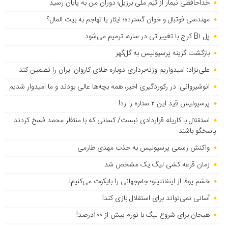
خداحافظی نیمار از تیم ملی برزیل؛ دوران من به پایان رسید
مهندسی فوتبال و خوان گسترده؛ ایثار یا تهاجم به بیت المال؟
پل B۱ کرج با تغییراتی در سازه، ترمیم می‌شود
بازگشت گزینه پرسپولیس به ‌گل‌گهر
علی‌نژاد: امیدواریم وزنه‌برداری دوباره طلای کاروان ایران را تضمین کند
انوشیروانی: در رکوردگیری اخیر، همه بچه‌ها عالی بودند و ما امیدوار شدیم
پرسپولیس قید این ۲ ستاره را زد!
استقلال با کاریله قراردادی نبست/ کسانی که با منتظر محمد فسخ کردند
پاسخگو باشند
واکنش رسمی پرسپولیس به جذب مهدی طارمی
زمان قرعه کشی لیگ یک مشخص شد
خشم یوفا از اینفانتینو؛ جام‌جهانی را بایکوت می‌کنیم!
آسانی نمی‌تواند برای استقلال بازی کند!
هیجان برای شروع لیگ با تورم بیش از ۱۰۰درصد!