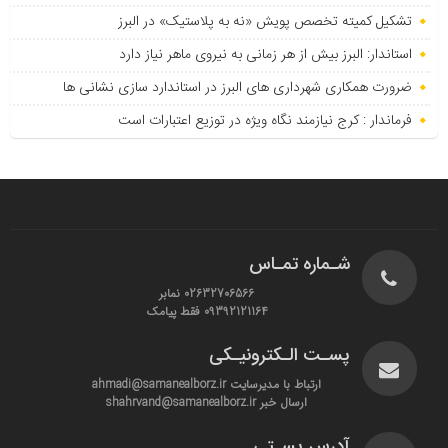
تشکیل کمیته تخصص پویش «نه به پلاستیک» در البرز
استاندار: البرز بیش از هر زمانی به نیروی ماهر نیاز دارد
ضرورت همکاری شهرداری های البرز در استاندارد سازی نشانی ها
فرماندار : کرج نیازمند نگاه ویژه در توزیع اعتبارات است
شـماره تمـاس
02632706566 نمابر
09392121164 فقط پیامک
پسـت الـکترونیـکی
ارتباط با مدیرسایت ahmadi@samanealborz.ir
ارسال خبر shahrvand@samanealborz.ir
آدرس پسـتی