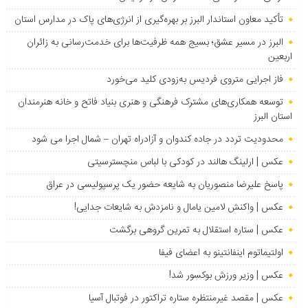
تأکید معاون استاندار البرز بر بهره‌گیری از انرژی‌های پاک در مدارس استان
البرز در مسیر عشق؛ بسیج همه ظرفیت‌ها برای خدمت‌رسانی به زائران
اربعین
فاز اجرایی متروی فردیس به‌زودی کلید می‌خورد
توسعه همکاری‌های مشترک فرهنگی و هنری بنیاد فاتح و خانه هنرمندان
استان البرز
محدودیت تردد در جاده کندوان و آزادراه تهران – شمال اجرا می شود
عکس | ارلینگ هالند در کودکی با لباس منچسترسیتی
پاسخ علیرضا منصوریان به شایعه حضور یک پرسپولیسی در عراق
عکس | واکنش لامین یامال و نامزدش به شایعات جدایی!
عکس | ستاره استقلال به تمرین گروهی برگشت
اولتیماتوم اینفانتینو به اعضای فیفا
عکس | وزیر ورزش بوکسور شد!
عکس | مقصد غیرمنتظره ستاره تراکتور در فوتبال آسیا