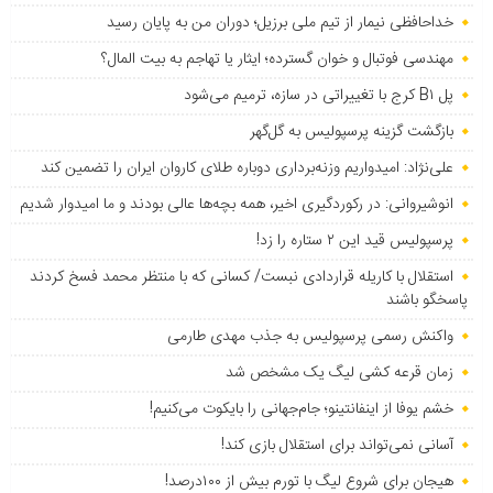
خداحافظی نیمار از تیم ملی برزیل؛ دوران من به پایان رسید
مهندسی فوتبال و خوان گسترده؛ ایثار یا تهاجم به بیت المال؟
پل B۱ کرج با تغییراتی در سازه، ترمیم می‌شود
بازگشت گزینه پرسپولیس به ‌گل‌گهر
علی‌نژاد: امیدواریم وزنه‌برداری دوباره طلای کاروان ایران را تضمین کند
انوشیروانی: در رکوردگیری اخیر، همه بچه‌ها عالی بودند و ما امیدوار شدیم
پرسپولیس قید این ۲ ستاره را زد!
استقلال با کاریله قراردادی نبست/ کسانی که با منتظر محمد فسخ کردند
پاسخگو باشند
واکنش رسمی پرسپولیس به جذب مهدی طارمی
زمان قرعه کشی لیگ یک مشخص شد
خشم یوفا از اینفانتینو؛ جام‌جهانی را بایکوت می‌کنیم!
آسانی نمی‌تواند برای استقلال بازی کند!
هیجان برای شروع لیگ با تورم بیش از ۱۰۰درصد!