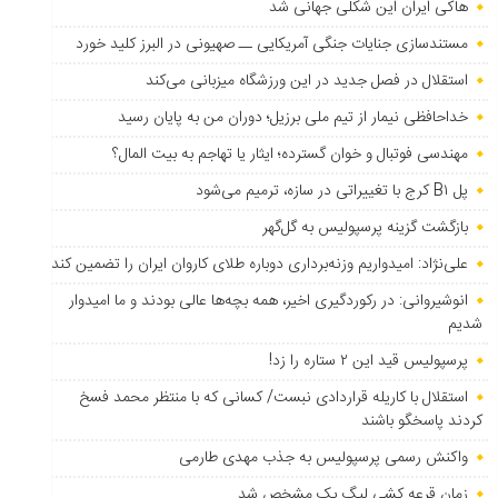
هاکی ایران این شکلی جهانی شد
مستندسازی جنایات جنگی آمریکایی ــ صهیونی در البرز کلید خورد
استقلال در فصل جدید در این ورزشگاه میزبانی می‌کند
خداحافظی نیمار از تیم ملی برزیل؛ دوران من به پایان رسید
مهندسی فوتبال و خوان گسترده؛ ایثار یا تهاجم به بیت المال؟
پل B۱ کرج با تغییراتی در سازه، ترمیم می‌شود
بازگشت گزینه پرسپولیس به ‌گل‌گهر
علی‌نژاد: امیدواریم وزنه‌برداری دوباره طلای کاروان ایران را تضمین کند
انوشیروانی: در رکوردگیری اخیر، همه بچه‌ها عالی بودند و ما امیدوار
شدیم
پرسپولیس قید این ۲ ستاره را زد!
استقلال با کاریله قراردادی نبست/ کسانی که با منتظر محمد فسخ
کردند پاسخگو باشند
واکنش رسمی پرسپولیس به جذب مهدی طارمی
زمان قرعه کشی لیگ یک مشخص شد