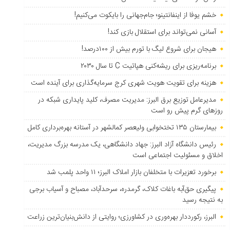
خشم یوفا از اینفانتینو؛ جام‌جهانی را بایکوت می‌کنیم!
آسانی نمی‌تواند برای استقلال بازی کند!
هیجان برای شروع لیگ با تورم بیش از ۱۰۰درصد!
برنامه‌ریزی برای ریشه‌کنی هپاتیت C تا سال ۲۰۳۰
هزینه برای تقویت هویت شهری کرج سرمایه‌گذاری برای آینده است
مدیرعامل توزیع برق البرز: مدیریت مصرف، کلید پایداری شبکه در
روزهای گرم پیش رو است
بیمارستان ۱۳۵ تختخوابی ولیعصر کمالشهر در آستانه بهره‌برداری کامل
رئیس دانشگاه آزاد البرز: جهاد دانشگاهی، یک مدرسه بزرگ مدیریت،
اخلاق و مسئولیت اجتماعی است
برخورد تعزیرات با متخلفان بازار املاک البرز؛ ۱۱ واحد پلمب شد
پیگیری حق‌آبه باغات کلاک، گرمدره، سرحدآباد، مصباح و آسیاب برجی
به نتیجه رسید
البرز، رکورددار بهره‌وری در کشاورزی؛ روایتی از دانش‌بنیان‌ترین زراعت