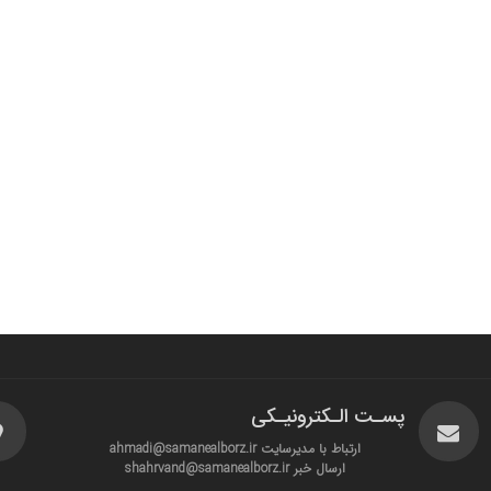
پسـت الـکترونیـکی
ارتباط با مدیرسایت ahmadi@samanealborz.ir
ارسال خبر shahrvand@samanealborz.ir