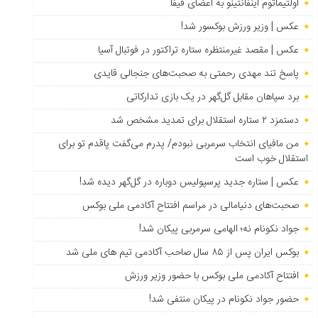
اولتیماتوم اینفانتینو به اعضای فیفا
عکس | وزیر ورزش بوکسور شد!
عکس | مقصد غیرمنتظره ستاره تراکتور در فوتبال آسیا
پاسخ تند مهدی رحمتی به صحبت‌های جنجالی قایدی
برد سپاهان مقابل گل‌گهر در یک بازی تدارکاتی
دستمزد ۲ ستاره استقلال برای تمدید مشخص شد
من مافیای انتخاب سرمربی نبودم/ پدرم می‌گفت پاقدم تو برای
استقلال خوب است
عکس | ستاره جدید پرسپولیس دوباره در گل‌گهر دیده شد!
صحبت‌های دنیامالی در مراسم افتتاح آکادمی ملی بوکس
جواد نکونام نه؛ الهامی سرمربی پیکان شد!
بوکس ایران پس از ۸۵ سال صاحب آکادمی تیم های ملی شد
افتتاح آکادمی ملی بوکس با حضور وزیر ورزش
حضور جواد نکونام در پیکان منتفی شد!