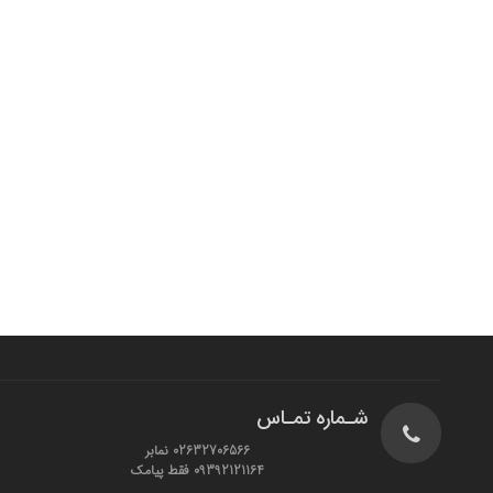
شـماره تمـاس
02632706566 نمابر
09392121164 فقط پیامک