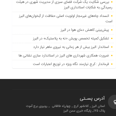
بررسی شکایت یک شرکت فضای سبزی از مدیریت شهری در هیئت
رسیدگی به شکایات استانداری البرز
انسداد چاه‌های غیرمجاز اولویت اصلی حفاظت از آبخوان‌های البرز
است
پیش‌بینی کاهش دمای هوا در البرز
تشکیل کمیته تخصص پویش «نه به پلاستیک» در البرز
استاندار: البرز بیش از هر زمانی به نیروی ماهر نیاز دارد
ضرورت همکاری شهرداری های البرز در استاندارد سازی نشانی ها
فرماندار : کرج نیازمند نگاه ویژه در توزیع اعتبارات است
آدرس پسـتی
استان البرز _ کلانشهر کرج _ چهارراه طالقانی _ روبروی برج آموت
پلاک 175_ پایگاه خبری سمن البرز