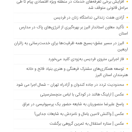
افزایش برخی تعرفه‌های خدمات در منطقه ویژه اقتصادی پیام تا طی
مراحل قانونی متوقف شد
آزادی هفت زندانی ندامتگاه زنان در فردیس
تأکید معاون استاندار البرز بر بهره‌گیری از انرژی‌های پاک در مدارس
استان
البرز در مسیر عشق؛ بسیج همه ظرفیت‌ها برای خدمت‌رسانی به زائران
اربعین
فاز اجرایی متروی فردیس به‌زودی کلید می‌خورد
توسعه همکاری‌های مشترک فرهنگی و هنری بنیاد فاتح و خانه
هنرمندان استان البرز
محدودیت تردد در جاده کندوان و آزادراه تهران – شمال اجرا می شود
عکس | ارلینگ هالند در کودکی با لباس منچسترسیتی
پاسخ علیرضا منصوریان به شایعه حضور یک پرسپولیسی در عراق
عکس | واکنش لامین یامال و نامزدش به شایعات جدایی!
عکس | ستاره استقلال به تمرین گروهی برگشت